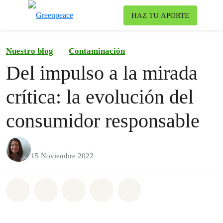
To
HAZ TU APORTE
Menu
Nuestro blog
Contaminación
Del impulso a la mirada
crítica: la evolución del
consumidor responsable
15 Noviembre 2022
Share on Whatsapp
Share on Facebook
Share on Twitter
Share via Email
Share on Bluesky