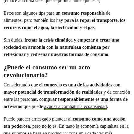
(enlace a la nota si es que se publica antes que esta)
Estos son algunos tips para un
consumo responsable
de
alimentos, pero también los hay
para la ropa, el transporte, los
recursos como el agua, la electricidad y el gas
.
Sin dudas,
frenar la crisis climática y empezar a crear una
sociedad en armonía con la naturaleza comienza por
reflexionar y rediseñar nuestras formas de consumo
.
¿Puede el consumo ser un acto
revolucionario?
Considerando que
el comercio es una de las actividades con
mayor potencial de transformación de realidades
y de conexión
entre las personas,
comprar responsablemente es una forma de
activismo
que puede
ayudar a combatir la ecoansiedad
.
Puede parecer arriesgado plantear al
consumo como una acción
tan poderosa
, pero no lo es. En tanto la economía capitalista en la
que vivimos se basa en producir y consumir cada vez más,