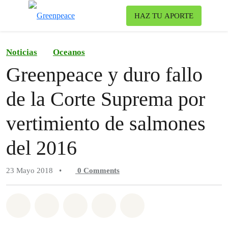
To
HAZ TU APORTE
Menu
Noticias
Oceanos
Greenpeace y duro fallo
de la Corte Suprema por
vertimiento de salmones
del 2016
23 Mayo 2018
•
0
Comments
Share on Whatsapp
Share on Facebook
Share on Twitter
Share via Email
Share on Bluesky