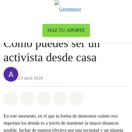
Ca
Menú
Nuestro blog
Blog
HAZ TU APORTE
Cómo puedes ser un
activista desde casa
23 abril 2020
Share on Whatsapp
Share on Facebook
Share on Twitter
Share via Email
Share on Bluesky
En este momento, en el que la forma de demostrar cuánto nos
importan los demás es a través de mantener la mayor distancia
posible, luchar de manera efectiva por una sociedad y un planeta