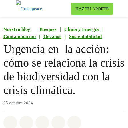
Ca
HAZ TU APORTE
Menú
Nuestro blog
Bosques
|
Clima y Energía
|
Contaminación
|
Océanos
|
Sustentabilidad
Urgencia en la acción:
cómo se relaciona la crisis
de biodiversidad con la
crisis climática.
25 octubre 2024
Share on Whatsapp
Share on Facebook
Share on Twitter
Share via Email
Share on Bluesky