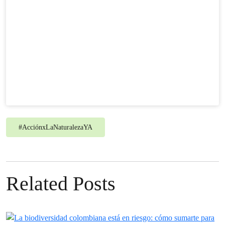
#
AcciónxLaNaturalezaYA
Related Posts