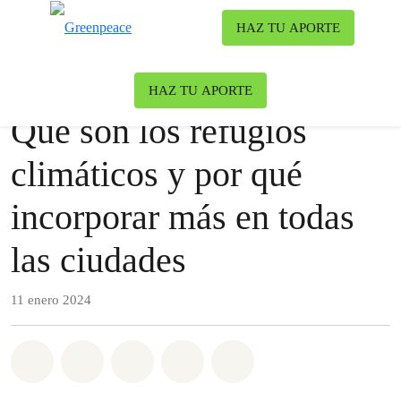
Ca
HAZ TU APORTE
Menú
Nuestro blog
Clima y Energía
|
Sustentabilidad
HAZ TU APORTE
Qué son los refugios
climáticos y por qué
incorporar más en todas
las ciudades
11 enero 2024
Share on Whatsapp
Share on Facebook
Share on Twitter
Share via Email
Share on Bluesky