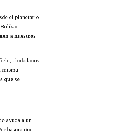
de el planetario
 Bolívar –
uen a nuestros
ficio, ciudadanos
na misma
s que se
do ayuda a un
ger basura que