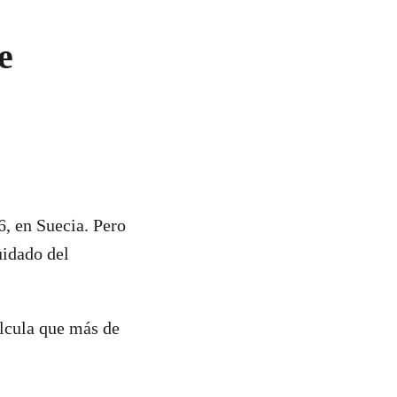
e
6, en Suecia. Pero
uidado del
alcula que más de