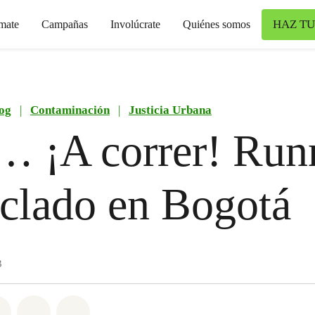
HAZ TU
mate
Campañas
Involúcrate
Quiénes somos
og
|
Contaminación
|
Justicia Urbana
… ¡A correr! Run
iclado en Bogotá
3
atsapp
on Facebook
Share on Twitter
Share via Email
Share on Bluesky