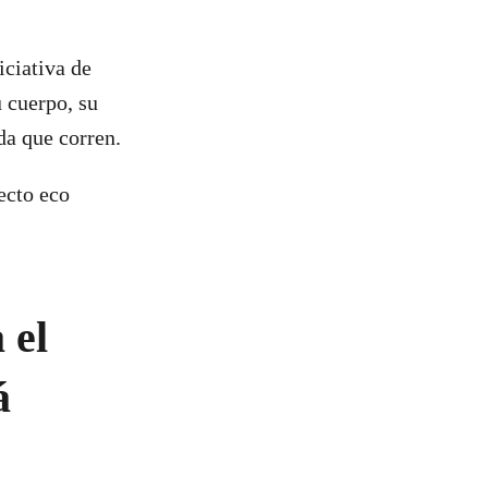
iciativa de
u cuerpo, su
da que corren.
ecto eco
 el
á