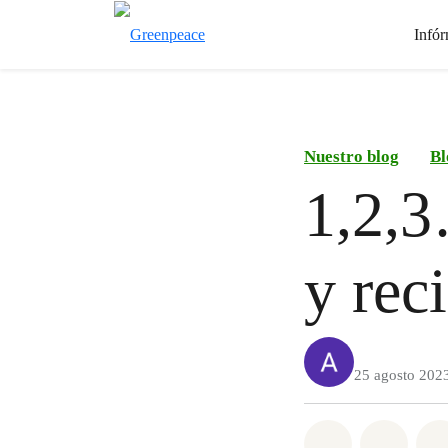
Infór
Nuestro blog
Bl
1,2,3
y rec
25 agosto 202
Share on Wh
Share 