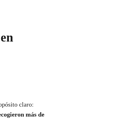
 en
opósito claro:
ecogieron más de