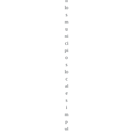
n
lo
s
m
u
ni
ci
pi
o
s
lo
c
al
e
s
i
m
p
ul