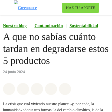
Ca
HAZ TU APORTE
Menú
Nuestro blog
Contaminación
|
Sustentabilidad
A que no sabías cuánto
tardan en degradarse estos
5 productos
24 junio 2024
Share on Whatsapp
Share on Facebook
Share on Twitter
Share via Email
Share on Bluesky
La crisis que está viviendo nuestro planeta -y, por ende, la
humanidad- adopta tres formas: la del cambio climático, la de la