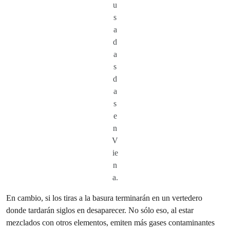
u
s
a
d
a
s
d
a
s
e
n
V
ie
n
a.
En cambio, si los tiras a la basura terminarán en un vertedero
donde tardarán siglos en desaparecer. No sólo eso, al estar
mezclados con otros elementos, emiten más gases contaminantes