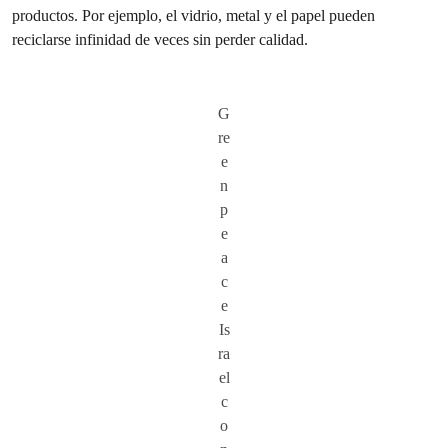
productos. Por ejemplo, el vidrio, metal y el papel pueden
reciclarse infinidad de veces sin perder calidad.
G
re
e
n
p
e
a
c
e
Is
ra
el
c
o