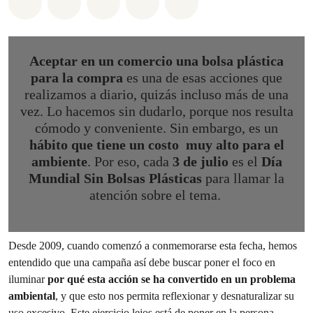
Share on Whatsapp
Share on Facebook
Share on Twitter
Share via Email
Share on Bluesky
Aceptar en un comercio una bolsa plástica
para la compra
es una de esas acciones que
realizamos a diario, quizás incluso más de una
vez. Lo hacemos sin dudarlo, porque nos resulta
cómodo y conveniente. Sin embargo, es un
hábito que tiene un costo muy alto para el
ambiente
. Por eso, cada
3 de julio
es el
Día
Mundial Sin Bolsas Plásticas
para llamar la
atención sobre el tema.
Desde 2009, cuando comenzó a conmemorarse esta fecha, hemos
entendido que una campaña así debe buscar poner el foco en
iluminar
por qué esta acción se ha convertido en un problema
ambiental
, y que esto nos permita reflexionar y desnaturalizar su
uso excesivo. Este ejercicio lejos está de poner en la persona