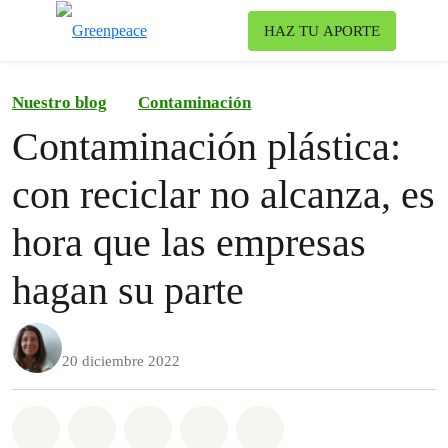
Ca
HAZ TU APORTE
Menú
Nuestro blog
Contaminación
Contaminación plástica:
con reciclar no alcanza, es
hora que las empresas
hagan su parte
20 diciembre 2022
Share on Whatsapp
Share on Facebook
Share on Twitter
Share via Email
Share on Bluesky