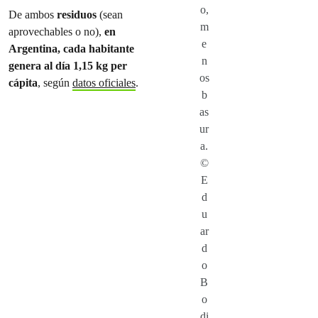
o,
De ambos
residuos
(sean
m
aprovechables o no),
en
e
Argentina, cada habitante
n
genera al día 1,15 kg per
os
cápita
, según
datos oficiales
.
b
as
ur
a.
©
E
d
u
ar
d
o
B
o
di