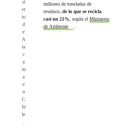
si
millones de toneladas de
er
residuos,
de lo que se recicla
to
casi un 21%
, según el
Ministerio
d
de Ambiente
.
e
A
ta
c
a
m
a
e
n
C
hi
le
.