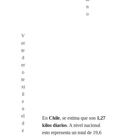
n
o
V
er
te
d
er
o
te
xt
il
e
n
el
En
Chile
, se estima que son
1,27
d
kilos diarios
. A nivel nacional
e
esto representa un total de 19,6