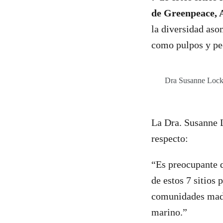
de Greenpeace, A
la diversidad aso
como pulpos y pe
Dra Susanne Lockh
La Dra. Susanne L
respecto:
“Es preocupante q
de estos 7 sitios
comunidades madu
marino.”