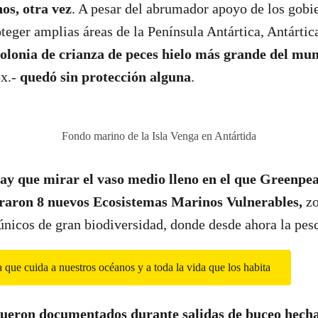
os, otra vez
. A pesar del abrumador apoyo de los gobie
teger amplias áreas de la Península Antártica, Antártic
colonia de crianza de peces hielo más grande del mu
ox.-
quedó sin protección alguna
.
Fondo marino de la Isla Venga en Antártida
ay que mirar el vaso medio lleno en el que Greenpea
aron 8 nuevos Ecosistemas Marinos Vulnerables,
zo
únicos de gran biodiversidad, donde desde ahora la pes
que cuida a nuestros océanos y a toda la vida que los habita
s fueron documentados durante salidas de buceo hecha