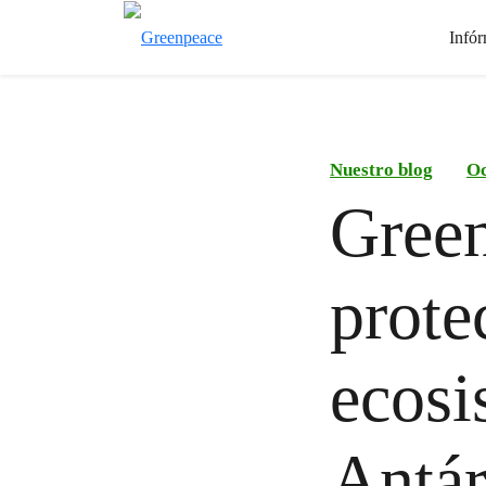
Infór
Nuestro blog
Oc
Green
prote
ecosi
Antár