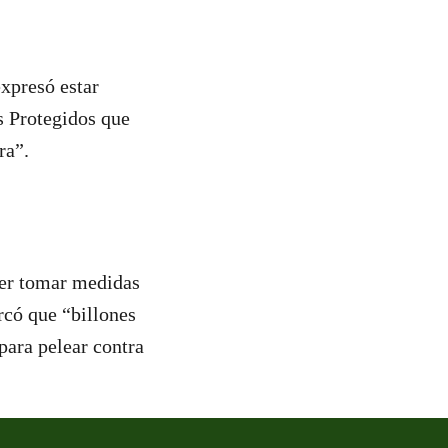
expresó estar
s Protegidos que
rra”.
der tomar medidas
rcó que “billones
para pelear contra