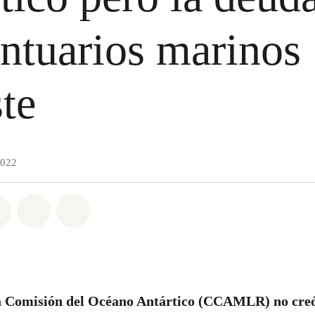
antuarios marinos
ste
2022
atsapp
on Facebook
Share on Twitter
Share via Email
Share on Bluesky
a Comisión del Océano Antártico (CCAMLR)
no cre