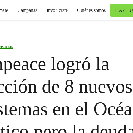
HAZ TU
mate
Campañas
Involúcrate
Quiénes somos
éanos
peace logró la
cción de 8 nuevos
stemas en el Océ
tico pero la deud