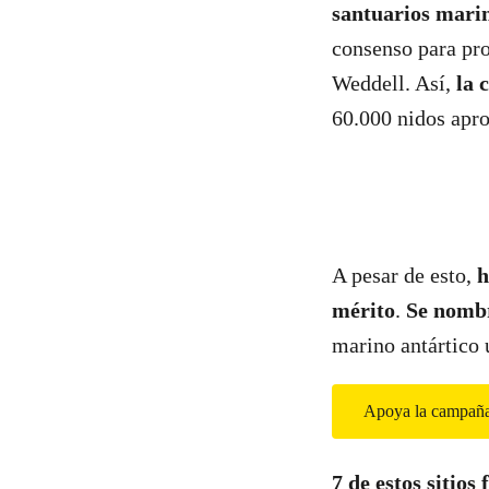
santuarios marin
consenso para pro
Weddell. Así,
la 
60.000 nidos apr
A pesar de esto,
h
mérito
.
Se nombr
marino antártico 
Apoya la campaña 
7 de estos sitio