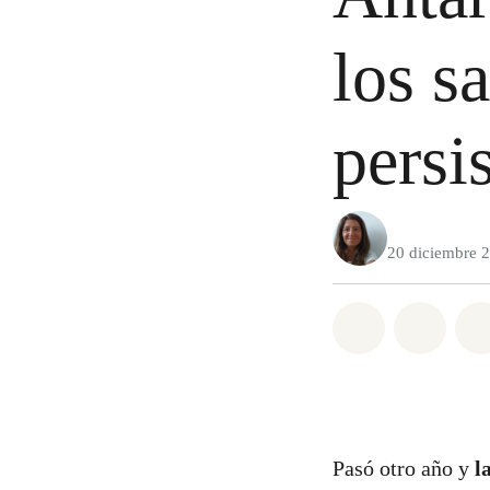
los s
persi
20 diciembre 
Share on Wh
Share 
Pasó otro año y
l