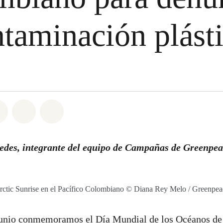
ntaminación plást
atsapp
on Facebook
Share on Twitter
Share via Email
Share on Bluesky
edes, integrante del equipo de Campañas de Greenpe
rctic Sunrise en el Pacífico Colombiano © Diana Rey Melo / Greenpea
junio conmemoramos el Día Mundial de los Océanos d