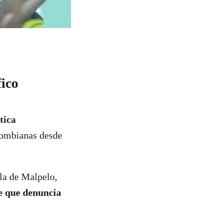
fico
tica
lombianas desde
sla de Malpelo,
e que denuncia