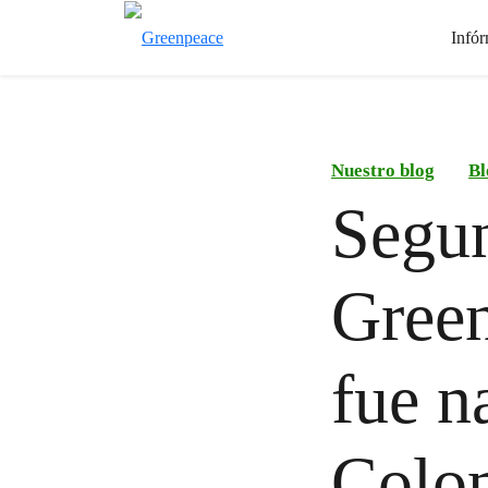
Infór
Nuestro blog
Bl
Segu
Green
fue n
Colom