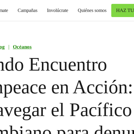
HAZ TU
mate
Campañas
Involúcrate
Quiénes somos
og
|
Océanos
ndo Encuentro
peace en Acción:
avegar el Pacífico
biano para denu