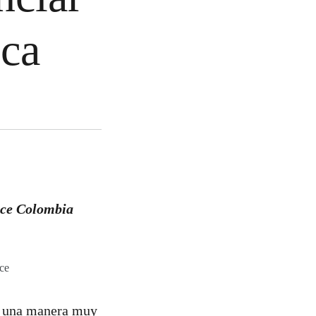
ica
ace Colombia
ce
e una manera muy