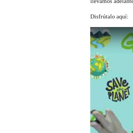
llevamos adelant
Disfrútalo aquí: