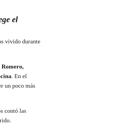
ge el
s vivido durante
r Romero,
ocina
. En el
er un poco más
s contó las
rido.