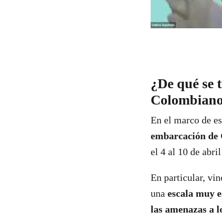
¿De qué se 
Colombian
En el marco de e
embarcación de 
el 4 al 10 de abri
En particular, vin
una
escala muy e
las amenazas a l