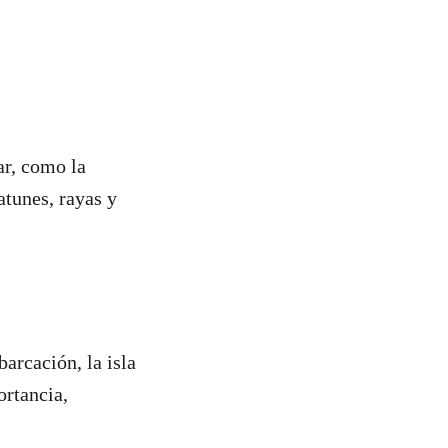
ar, como la
atunes, rayas y
arcación, la isla
ortancia,