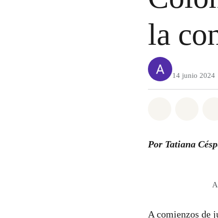
la co
14 junio 2024
Share on Wh
Share 
Por Tatiana Césp
A
A comienzos de 