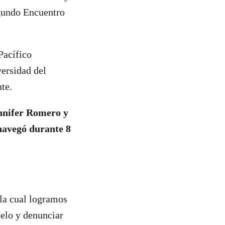
egundo Encuentro
Pacífico
versidad del
te.
ennifer Romero y
navegó durante 8
la cual logramos
pelo y denunciar