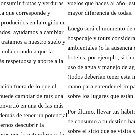
onsumir frutas y verduras
vuelos que haces al año- es
ca que corresponde y
mayor diferencia de todas.
 producidos en la región en
Luego será el momento de e
tados, ayudamos a cambiar
hospedaje y tours considera
 tratamos a nuestro suelo y
ambientales (o la ausencia d
, colaborando a que la
hoteles, por ejemplo, si tie
ás respetuosa y aporte a la
uso de agua y manejo de ag
(todos deberían tener esta 
ación fuera de lo que el
mano para entender el imp
uede cambiar de raíz una
sobre los lugares que están
convirtió en una de las más
Por último, llevar tus hábi
demás de tener un potencial
de consumo a tu destino ha
cernos descubrir la
sobre el sitio que se visita
ores que la naturaleza y de