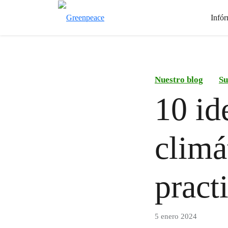
Infór
Nuestro blog
Su
10 id
climá
pract
5 enero 2024