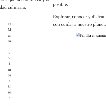
posible.
dad culinaria.
Explorar, conocer y disfrut
con cuidar a nuestro planet
©
M
ar
ia
n
o
V
i
m
os
/
G
re
e
n