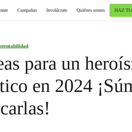
HAZ TU
mate
Campañas
Involúcrate
Quiénes somos
stentabilidad
eas para un heroí
tico en 2024 ¡Sú
icarlas!