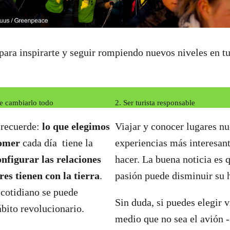
para inspirarte y seguir rompiendo nuevos niveles en tu
e cambiarlo todo
2. Ser turista responsable
 recuerde:
lo que elegimos
Viajar y conocer lugares nu
comer
cada día tiene la
experiencias más interesa
onfigurar las relaciones
hacer. La buena noticia es 
es tienen con la tierra
.
pasión puede disminuir su 
cotidiano se puede
Sin duda, si puedes elegir v
ábito revolucionario.
medio que no sea el avión -