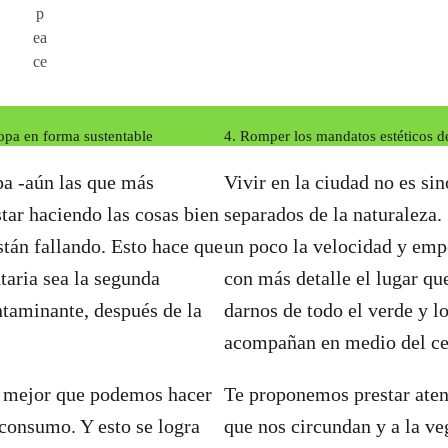
p
ea
ce
ropa en forma sustentable
4. Romper los mandatos estéticos de
pa -aún las que más
Vivir en la ciudad no es si
tar haciendo las cosas bien
separados de la naturaleza.
stán fallando. Esto hace que
un poco la velocidad y emp
aria sea la segunda
con más detalle el lugar q
taminante, después de la
darnos de todo el verde y l
acompañan en medio del c
lo mejor que podemos hacer
Te proponemos prestar atenc
 consumo. Y esto se logra
que nos circundan y a la ve