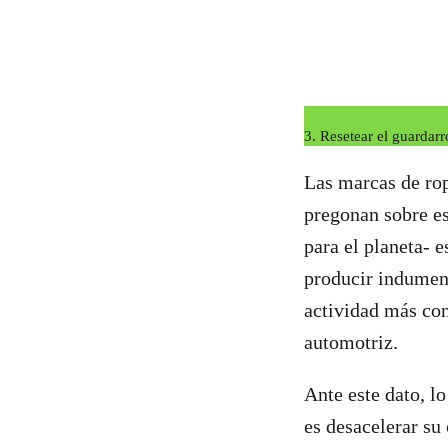
3. Resetear el guardar
Las marcas de ro
pregonan sobre es
para el planeta- e
producir indument
actividad más con
automotriz.
Ante este dato, 
es desacelerar su