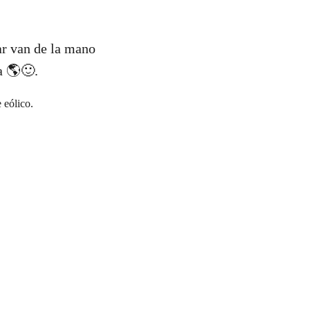
ar van de la mano
a 🌎🙂.