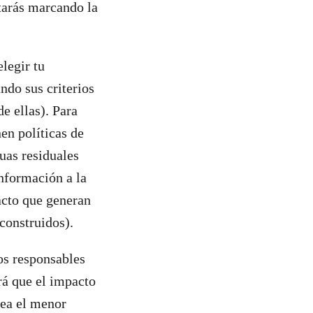
tarás marcando la
legir tu
ndo sus criterios
e ellas). Para
nen políticas de
uas residuales
información a la
acto que generan
 construidos).
tos responsables
rá que el impacto
 sea el menor