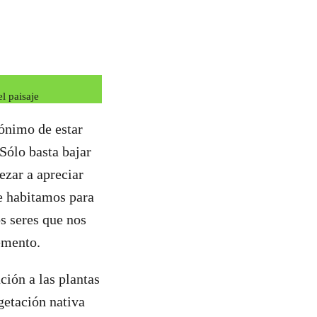
l paisaje
nónimo de estar
 Sólo basta bajar
ezar a apreciar
ue habitamos para
os seres que nos
emento.
ión a las plantas
getación nativa