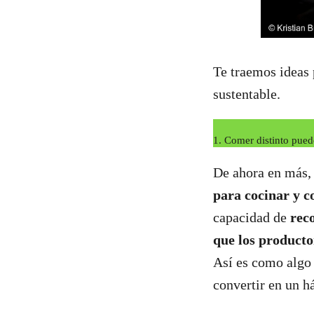
Te traemos ideas 
sustentable.
1.
Comer distinto pued
De ahora en más,
para cocinar y 
capacidad de
rec
que los productor
Así es como algo 
convertir en un h