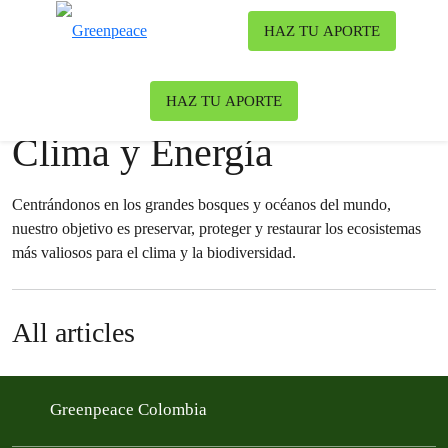
Ca
HAZ TU APORTE
Menú
News & stories
HAZ TU APORTE
Clima y Energía
Centrándonos en los grandes bosques y océanos del mundo,
nuestro objetivo es preservar, proteger y restaurar los ecosistemas
más valiosos para el clima y la biodiversidad.
All articles
Greenpeace Colombia