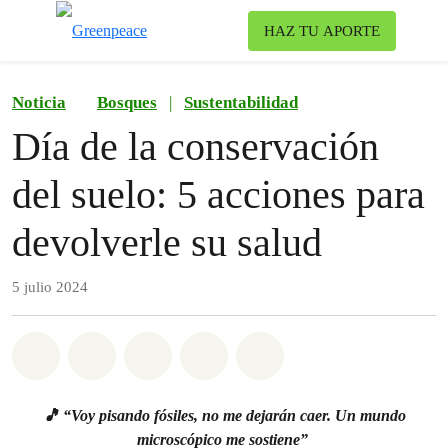
Ca
HAZ TU APORTE
Menú
Noticia
Bosques
|
Sustentabilidad
Día de la conservación
del suelo: 5 acciones para
devolverle su salud
5 julio 2024
Share on Whatsapp
Share on Facebook
Share on Twitter
Share via Email
Share on Bluesky
🎵 “Voy pisando fósiles, no me dejarán caer. Un mundo
microscópico me sostiene”