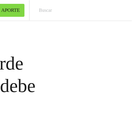
 APORTE
Bus
rde
 debe