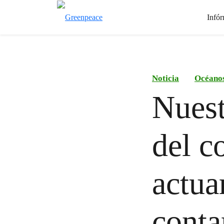
Infór
Noticia
Océano
Nuest
del c
actua
conta