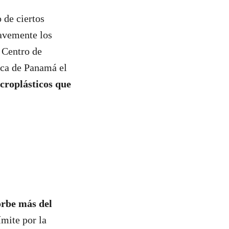
 de ciertos
ravemente los
 Centro de
ica de Panamá el
croplásticos que
sorbe más del
ímite por la