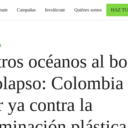
HAZ TU
mate
Campañas
Involúcrate
Quiénes somos
s
ros océanos al bo
olapso: Colombia
r ya contra la
minación plástica