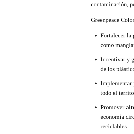
contaminación, pé
Greenpeace Colom
Fortalecer la
como manglare
Incentivar y 
de los plásti
Implementar y
todo el territ
Promover
alt
economía circ
reciclables.