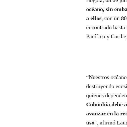
Bogotá, 08 de ju
océano, sin emba
a ellos
, con un 8
encontrado hasta 
Pacífico y Caribe,
“Nuestros océanos
destruyendo ecosi
quienes dependen 
Colombia debe ac
avanzar en la re
uso
“, afirmó Lau