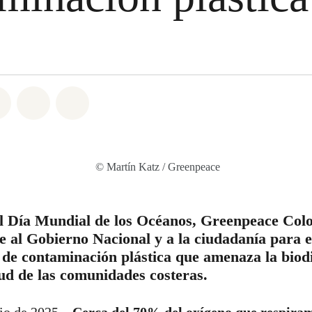
atsapp
on Facebook
Share on Twitter
Share via Email
Share on Bluesky
© Martín Katz / Greenpeace
l Día Mundial de los Océanos, Greenpeace Col
e al Gobierno Nacional y a la ciudadanía para e
s de contaminación plástica que amenaza la biod
lud de las comunidades costeras.