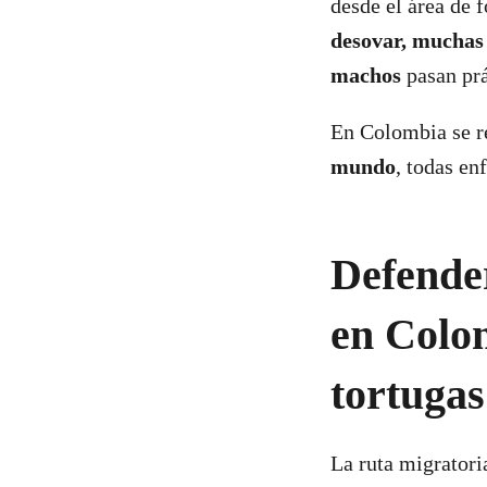
desde el área de 
desovar, muchas 
machos
pasan pr
En Colombia se r
mundo
, todas en
Defender
en Colo
tortuga
La ruta migratori