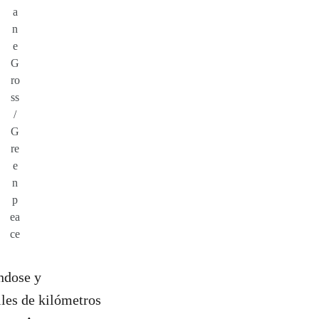
a
n
e
G
ro
ss
/
G
re
e
n
p
ea
ce
ndose y
iles de kilómetros