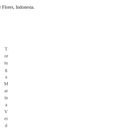
T
or
tu
g
a
M
ar
in
a
V
er
d