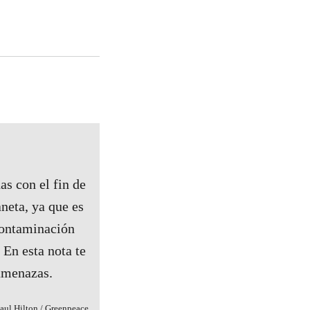
as con el fin de
neta, ya que es
contaminación
. En esta nota te
 amenazas.
aul Hilton / Greenpeace