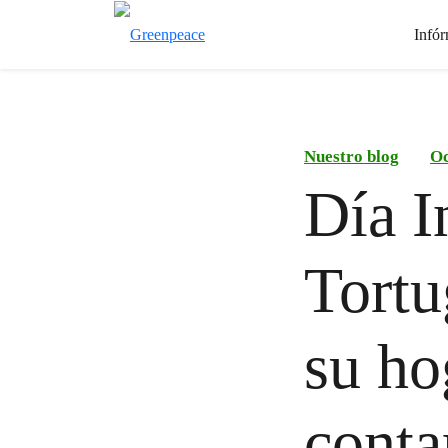
Infór
Nuestro blog
Oc
Día I
Tortu
su ho
conta