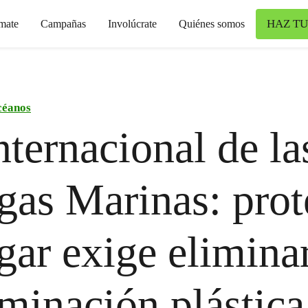
HAZ TU
mate
Campañas
Involúcrate
Quiénes somos
éanos
nternacional de la
gas Marinas: prot
gar exige eliminar
minación plástica