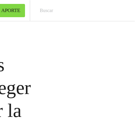
 APORTE
Bus
s
eger
 la