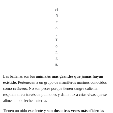
a
cí
fi
c
o
,
T
o
n
g
a.
Las
ballenas son
los animales más grandes que jamás hayan
existido
. Pertenecen a un grupo de mamíferos marinos conocidos
como
cetáceos
. No son peces porque tienen sangre caliente,
respiran aire a través de pulmones y dan a luz a crías vivas que se
alimentan de leche materna.
Tienen un oído excelente
y
son dos o tres veces más eficientes