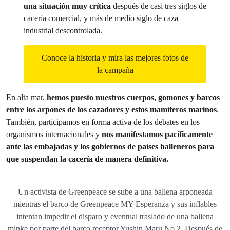
una situación muy crítica
después de casi tres siglos de
cacería comercial, y más de medio siglo de caza
industrial descontrolada.
Conoce la historia y mira las mejores fotos de
la campaña
En alta mar,
hemos puesto nuestros cuerpos, gomones y barcos
entre los arpones de los cazadores y estos mamíferos marinos
.
También, participamos en forma activa de los debates en los
organismos internacionales y
nos manifestamos pacíficamente
ante las embajadas y los gobiernos de países balleneros para
que suspendan la cacería de manera definitiva.
Un activista de Greenpeace se sube a una ballena arponeada
mientras el barco de Greenpeace MY Esperanza y sus inflables
intentan impedir el disparo y eventual traslado de una ballena
minke por parte del barco receptor Yushin Maru No.2. Después de