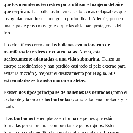
que los mamíferos terrestres para utilizar el oxígeno del aire
que respiran
. Las ballenas tienen cajas torácicas colapsables que
las ayudan cuando se sumergen a profundidad. Además, poseen
una capa de grasa muy gruesa que las aísla para protegerlas del
frío.
Los científicos creen que
las ballenas evolucionaron de
mamíferos terrestres de cuatro patas.
Ahora, están
perfectamente adaptadas a una vida submarina
. Tienen un
cuerpo aerodinámico y han perdido casi todo el pelo externo para
evitar la fricción y mejorar el deslizamiento por el agua.
Sus
extremidades se transformaron en aletas.
Existen
dos tipos principales de ballenas
:
las dentadas
(como el
cachalote y la orca) y
las barbadas
(como la ballena jorobada y la
azul).
–
Las
barbadas
tienen placas en forma de peines que están
formadas por estructuras compuestas de pelos rígidos. Estos
forman una red que filtra la comida del agua del mar.
La gran