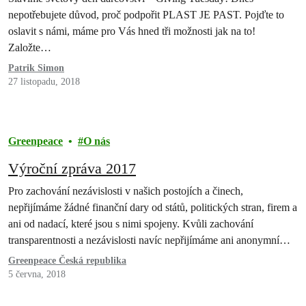
nepotřebujete důvod, proč podpořit PLAST JE PAST. Pojďte to
oslavit s námi, máme pro Vás hned tři možnosti jak na to!
Založte…
Patrik Simon
27 listopadu, 2018
Greenpeace
O nás
Výroční zpráva 2017
Pro zachování nezávislosti v našich postojích a činech,
nepřijímáme žádné finanční dary od států, politických stran, firem a
ani od nadací, které jsou s nimi spojeny. Kvůli zachování
transparentnosti a nezávislosti navíc nepřijímáme ani anonymní
dary. Zpracování údajů však samozřejmě probíhá zcela v souladu
Greenpeace Česká republika
se zákonem č. 101/2000Sb o ochraně osobních údajů. Naše
5 června, 2018
účetnictví je…