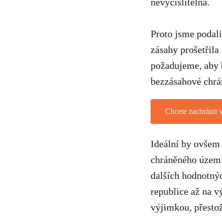
nevyčíslitelná.
Proto jsme podali
zásahy prošetřila
požadujeme, aby b
bezzásahové chrá
Chcete zachránit 
Ideální by ovšem 
chráněného území,
dalších hodnotný
republice až na v
výjimkou, přestož