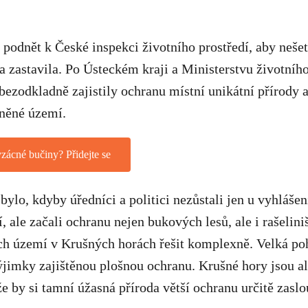
 podnět k České inspekci životního prostředí, aby nešet
 a zastavila. Po Ústeckém kraji a Ministerstvu životního
ezodkladně zajistily ochranu místní unikátní přírody a
něné území.
vzácné bučiny? Přidejte se
bylo, kdyby úředníci a politici nezůstali jen u vyhláše
 ale začali ochranu nejen bukových lesů, ale i rašeliniš
ch území v Krušných horách řešit komplexně. Velká poh
ýjimky zajištěnou plošnou ochranu. Krušné hory jsou al
e by si tamní úžasná příroda větší ochranu určitě zaslo