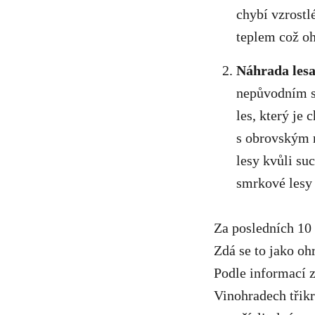
chybí vzrostlé
teplem což oh
Náhrada lesa
nepůvodním sm
les, který je
s obrovským r
lesy kvůli su
smrkové lesy 
Za posledních 10 
Zdá se to jako oh
Podle informací z
Vinohradech třikr