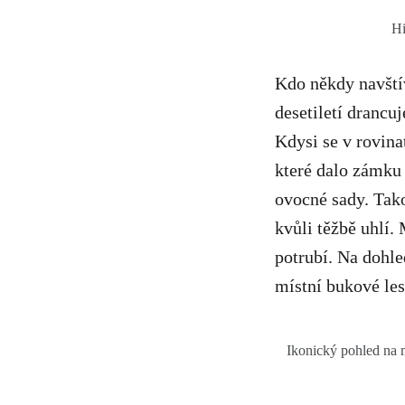
Hi
Kdo někdy navštív
desetiletí drancu
Kdysi se v rovin
které dalo zámku 
ovocné sady. Tako
kvůli těžbě uhlí. 
potrubí. Na dohle
místní bukové les
Ikonický pohled na 