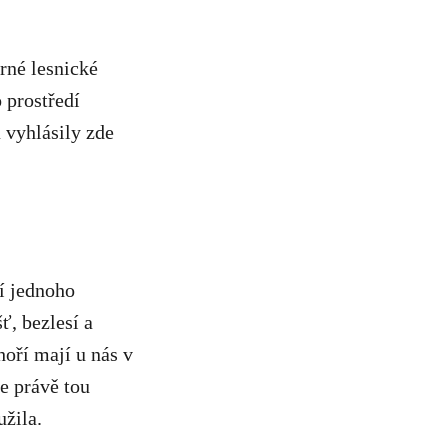
rné lesnické
 prostředí
 vyhlásily zde
ní jednoho
ť, bezlesí a
oří mají u nás v
e právě tou
užila.