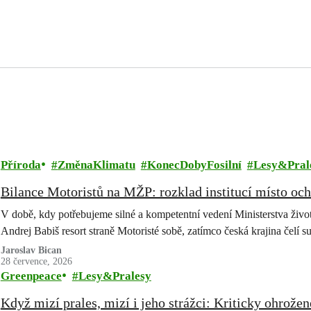
Příroda
ZměnaKlimatu
KonecDobyFosilní
Lesy&Pral
Bilance Motoristů na MŽP: rozklad institucí místo och
V době, kdy potřebujeme silné a kompetentní vedení Ministerstva životn
Andrej Babiš resort straně Motoristé sobě, zatímco česká krajina čelí 
Jaroslav Bican
28 července, 2026
Greenpeace
Lesy&Pralesy
Když mizí prales, mizí i jeho strážci: Kriticky ohrožen