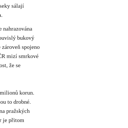
seky sálají
a.
je nahrazována
souvislý bukový
je zároveň spojeno
 ČR mizí smrkové
st, že se
 milionů korun.
sou to drobné.
 na pražských
r je přitom