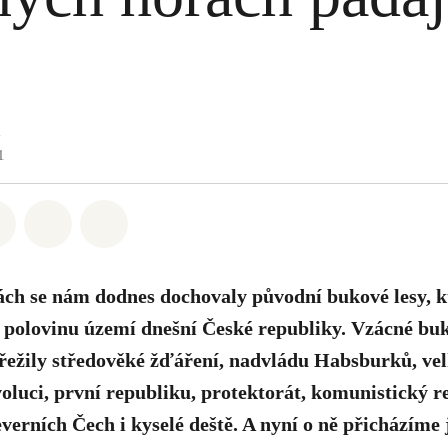
1
atsapp
 na Facebook
Sdílet na Twitter
Sdílet Email
Share on Bluesky
ch se nám dodnes dochovaly původní bukové lesy, k
 polovinu území dnešní České republiky. Vzácné buk
. Přežily středověké žďáření, nadvládu Habsburků, ve
luci, první republiku, protektorát, komunistický r
everních Čech i kyselé deště. A nyní o ně přicházíme 