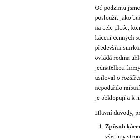
Od podzimu jsme 
posloužit jako bu
na celé ploše, kt
kácení cenných st
především smrku. 
ovládá rodina uh
jednatelkou firmy
usiloval o rozšíř
nepodařilo místní
je obklopují a k 
Hlavní důvody, pr
Způsob káce
všechny strom