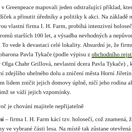
v Greenpeace mapovali jeden odstrašující příklad, kte
díček a přinutit úředníky a politiky k akci. Na základě 
erou vlastní firma I. H. Farm, probíhá intenzivní holose
romů starších 100 let, a výsadba nevhodných a nepůvo
To vede k devastaci celé lokality. Absurdní je, že firm
lobarona Pavla Tykače (podle výpisu z
obchodního rejst
 Olga Chabr Grillová, nevlastní dcera Pavla Tykače) , k
ení zdejšího uhelného dolu a zničení města Horní Jiřetí
m lidem zničit jejich domovy úplně, ničí jeho rodina al
nimž se váží jejich vzpomínky.
oč je chování majitele nepřijatelně
ní
– firma I. H. Farm kácí tzv. holosečí, což znamená, ž
y ve vybrané části lesa. Na místě tak zůstane otevřená