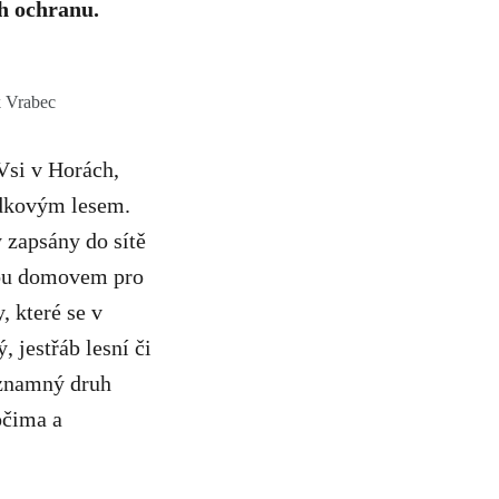
ch ochranu.
k Vrabec
Vsi v Horách,
ádkovým lesem.
y zapsány do sítě
ou domovem pro
, které se v
, jestřáb lesní či
ýznamný druh
očima a