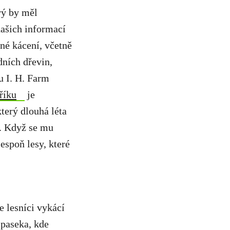
rý by měl
našich informací
čné kácení, včetně
dních dřevin,
u I. H. Farm
říku
je
terý dlouhá léta
n. Když se mu
espoň lesy, které
e lesníci vykácí
 paseka, kde