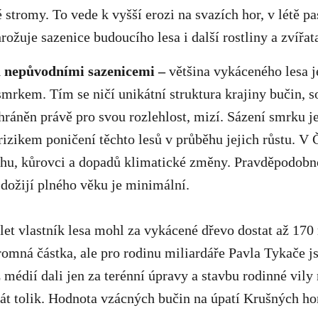
 stromy. To vede k vyšší erozi na svazích hor, v létě pa
rožuje sazenice budoucího lesa i další rostliny a zvířat
 nepůvodními sazenicemi –
většina vykáceného lesa 
rkem. Tím se ničí unikátní struktura krajiny bučin, 
 chráněn právě pro svou rozlehlost, mizí. Sázení smrku 
izikem poničení těchto lesů v průběhu jejich růstu. V
chu, kůrovci a dopadů klimatické změny. Pravděpodobno
dožijí plného věku je minimální.
let vlastník lesa mohl za vykácené dřevo dostat až 170
romná částka, ale pro rodinu miliardáře Pavla Tykače j
 médií dali jen za terénní úpravy a stavbu rodinné vily
át tolik. Hodnota vzácných bučin na úpatí Krušných ho