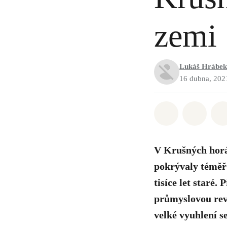
zemi
Lukáš Hrábek
16 dubna, 202
Sdílet na Wh
Sdílet
V Krušných horá
pokrývaly téměř
tisíce let staré
průmyslovou revo
velké vyuhlení s