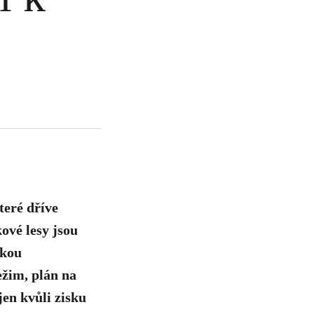
teré dříve
ové lesy jsou
lkou
ežim, plán na
jen kvůli zisku