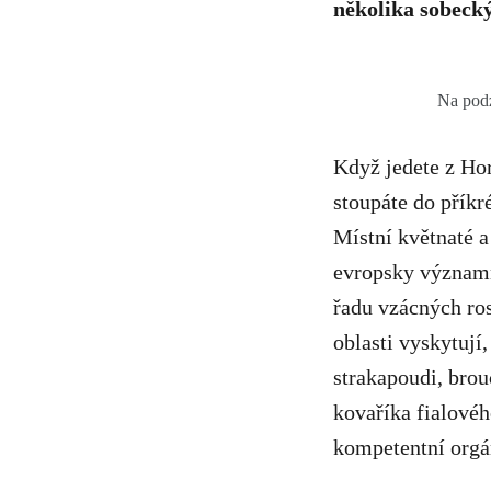
několika sobecký
Na podz
Když jedete z Hor
stoupáte do příkr
Místní květnaté a
evropsky význam
řadu vzácných ros
oblasti vyskytují,
strakapoudi, bro
kovaříka fialovéh
kompetentní orgán