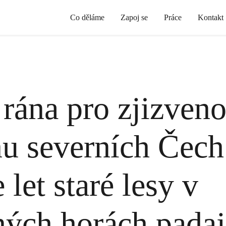
Co děláme
Zapoj se
Práce
Kontakt
 rána pro zjizven
nu severních Čech
 let staré lesy v
ých horách padaj