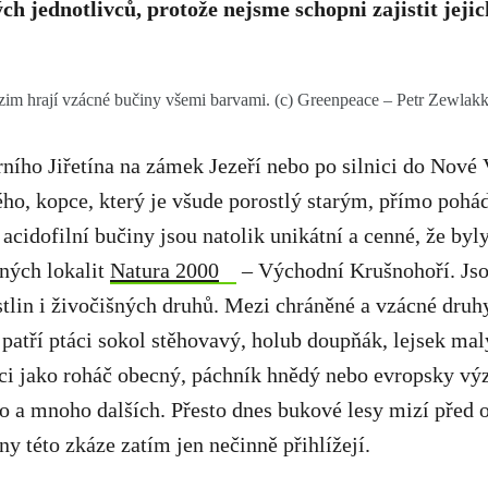
ch jednotlivců, protože nejsme schopni zajistit jeji
im hrají vzácné bučiny všemi barvami. (c) Greenpeace – Petr Zewlak
ního Jiřetína na zámek Jezeří nebo po silnici do Nové 
ého, kopce, který je všude porostlý starým, přímo poh
 acidofilní bučiny jsou natolik unikátní a cenné, že byl
ných lokalit
Natura 2000
– Východní Krušnohoří. Js
tlin i živočišných druhů. Mezi chráněné a vzácné druhy
 patří ptáci sokol stěhovavý, holub doupňák, lejsek malý
uci jako roháč obecný, páchník hnědý nebo evropsky v
o a mnoho dalších.
Přesto dnes bukové lesy mizí před 
y této zkáze zatím jen nečinně přihlížejí.