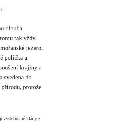
tí.
nu dlouhá
 tomu tak vždy.
omořanské jezero,
é políčka a
soušení krajiny a
la svedena do
 přírodu, protože
í vyskládané klády z