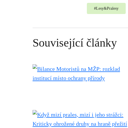
#
Lesy&Pralesy
Související články