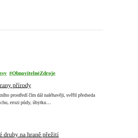
esy
ObnovitelnéZdroje
rany přírody
ího prostředí čím dál naléhavěji, svěřil předseda
suchu, erozi půdy, úbytku…
é druhy na hraně přežití