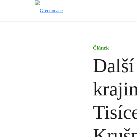
Článek
Další
kraji
Tisíce
Krušn