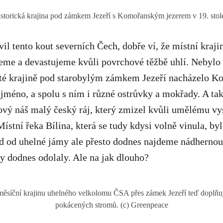
storická krajina pod zámkem Jezeří s Komořanským jezerem v 19. stole
il tento kout severních Čech, dobře ví, že místní kraji
jeme a devastujeme kvůli povrchové těžbě uhlí. Nebylo
até krajině pod starobylým zámkem Jezeří nacházelo K
jméno, a spolu s ním i různé ostrůvky a mokřady. A tak
vý náš malý český ráj, který zmizel kvůli umělému vy
Místní řeka Bílina, která se tudy kdysi volně vinula, by
d od uhelné jámy ale přesto dodnes najdeme nádhernou
y dodnes odolaly. Ale na jak dlouho?
měsíční krajinu uhelného velkolomu ČSA přes zámek Jezeří teď doplňuj
pokácených stromů. (c) Greenpeace