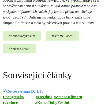
obecně k životnímu prostředí nevyjadřuje,
ve výroční zprávě
se k
odpovědnosti nehlásí a uvádějí:
Jelikož banka podniká v oblasti
poskytování finančních služeb, její konání přímo neovlivňuje
životní prostředí
. Další menší banka, Equa bank, patří nově
skupině Raiffeisen a měla by následovat pravidla této skupiny.
#
KonecDobyFosilní
#
ŠetřímePlanetu
#
ZměnaKlimatu
Související články
Energetická
Ovzduší
ZměnaKlimatu
revoluce
KonecDobyFosilní