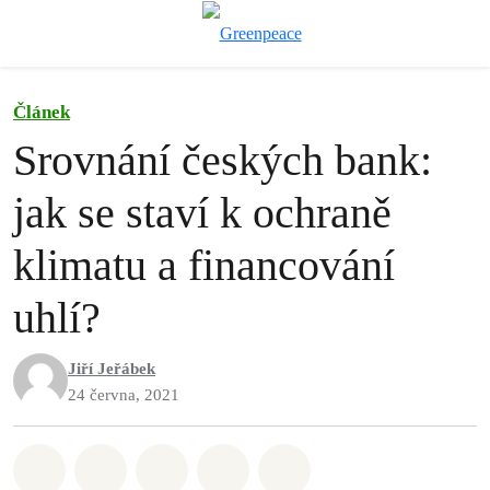
Př
Menu
Článek
Srovnání českých bank:
jak se staví k ochraně
klimatu a financování
uhlí?
Jiří Jeřábek
24 června, 2021
Sdílet na Whatsapp
Sdílet na Facebook
Sdílet na Twitter
Sdílet Email
Share on Bluesky