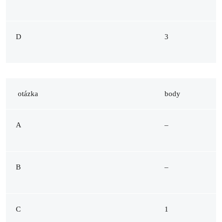
D
3
otázka
body
A
–
B
–
C
1