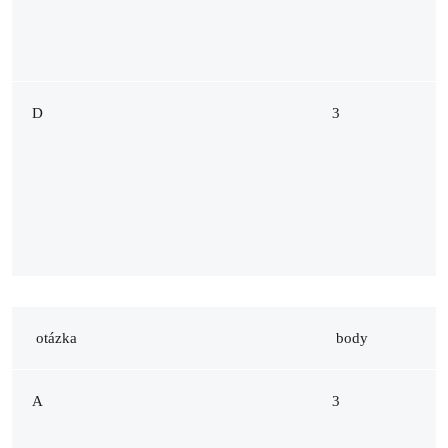
D
3
otázka
body
A
3