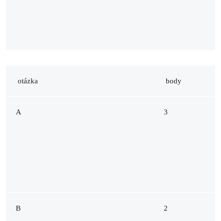
otázka
body
A
3
B
2