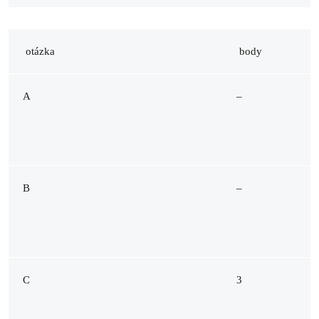
otázka
body
A
–
B
–
C
3