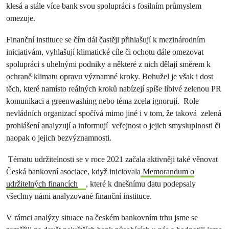
klesá a stále více bank svou spolupráci s fosilním průmyslem
omezuje.
Finanční instituce se čím dál častěji přihlašují k mezinárodním
iniciativám, vyhlašují klimatické cíle či ochotu dále omezovat
spolupráci s uhelnými podniky a některé z nich dělají směrem k
ochraně klimatu opravu významné kroky. Bohužel je však i dost
těch, které namísto reálných kroků nabízejí spíše líbivé zelenou PR
komunikaci a greenwashing nebo téma zcela ignorují. Role
nevládních organizací spočívá mimo jiné i v tom, že taková zelená
prohlášení analyzují a informují veřejnost o jejich smysluplnosti či
naopak o jejich bezvýznamnosti.
Tématu udržitelnosti se v roce 2021 začala aktivněji také věnovat
Česká bankovní asociace, když iniciovala
Memorandum o
udržitelných financích
, které k dnešnímu datu podepsaly
všechny námi analyzované finanční instituce.
V rámci analýzy situace na českém bankovním trhu jsme se