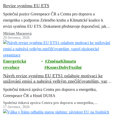
Revize systému EU ETS
Společná pozice Greenpeace ČR a Centra pro dopravu a
energetiku s podporou Zeleného kruhu a Klimatické koalice k
revizi systému EU ETS. Dokument představuje doporučení, jak
zachovat a posílit systém…
Miriam Macurová
29 července, 2026
Energetická
ZměnaKlimatu
revoluce
KonecDobyFosilní
Návrh revize systému EU ETS1 oslabuje motivaci ke
snižování emisí a nahrává velkým znečišťovatelům, varují
ekologické organizace
Společná tisková zpráva Centra pro dopravu a energetiku,
Greenpeace ČR a Hnutí DUHA
Společná tisková zpráva Centra pro dopravu a energetiku,
Greenpeace ČR a Hnutí DUHA
17 července, 2026