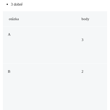
3 dobré
otázka
body
A
3
B
2