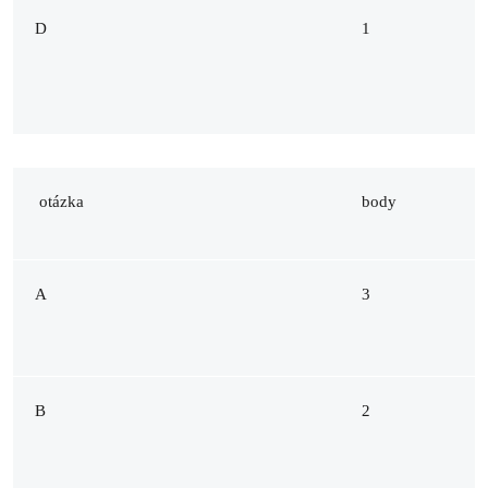
D
1
otázka
body
A
3
B
2