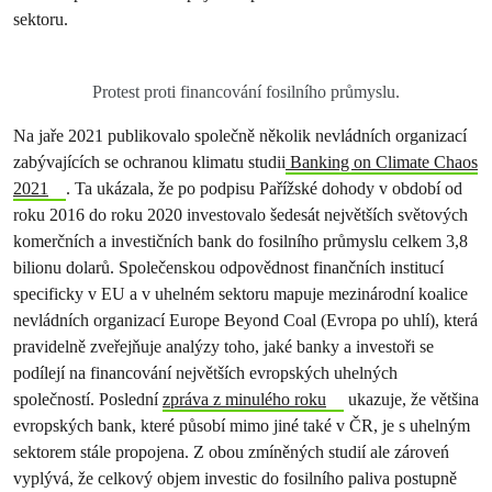
sektoru.
Protest proti financování fosilního průmyslu.
Na jaře 2021 publikovalo společně několik nevládních organizací
zabývajících se ochranou klimatu studii
Banking on Climate Chaos
2021
. Ta ukázala, že po podpisu Pařížské dohody v období od
roku 2016 do roku 2020 investovalo šedesát největších světových
komerčních a investičních bank do fosilního průmyslu celkem 3,8
bilionu dolarů. Společenskou odpovědnost finančních institucí
specificky v EU a v uhelném sektoru mapuje mezinárodní koalice
nevládních organizací Europe Beyond Coal (Evropa po uhlí), která
pravidelně zveřejňuje analýzy toho, jaké banky a investoři se
podílejí na financování největších evropských uhelných
společností. Poslední
zpráva z minulého roku
ukazuje, že většina
evropských bank, které působí mimo jiné také v ČR, je s uhelným
sektorem stále propojena. Z obou zmíněných studií ale zároveń
vyplývá, že celkový objem investic do fosilního paliva postupně