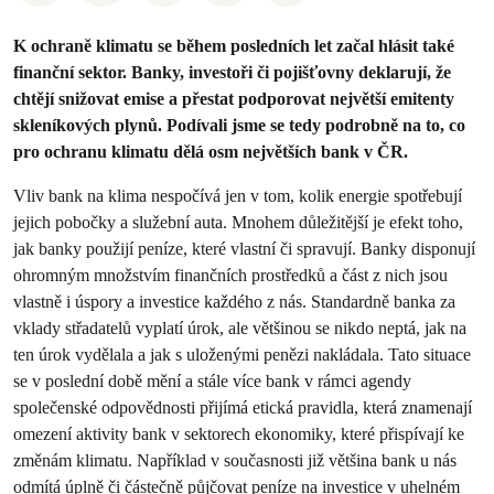
K ochraně klimatu se během posledních let začal hlásit také
finanční sektor. Banky, investoři či pojišťovny deklarují, že
chtějí snižovat emise a přestat podporovat největší emitenty
skleníkových plynů. Podívali jsme se tedy podrobně na to, co
pro ochranu klimatu dělá osm největších bank v ČR.
Vliv bank na klima nespočívá jen v tom, kolik energie spotřebují
jejich pobočky a služební auta. Mnohem důležitější je efekt toho,
jak banky použijí peníze, které vlastní či spravují. Banky disponují
ohromným množstvím finančních prostředků a část z nich jsou
vlastně i úspory a investice každého z nás. Standardně banka za
vklady střadatelů vyplatí úrok, ale většinou se nikdo neptá, jak na
ten úrok vydělala a jak s uloženými penězi nakládala. Tato situace
se v poslední době mění a stále více bank v rámci agendy
společenské odpovědnosti přijímá etická pravidla, která znamenají
omezení aktivity bank v sektorech ekonomiky, které přispívají ke
změnám klimatu. Například v současnosti již většina bank u nás
odmítá úplně či částečně půjčovat peníze na investice v uhelném