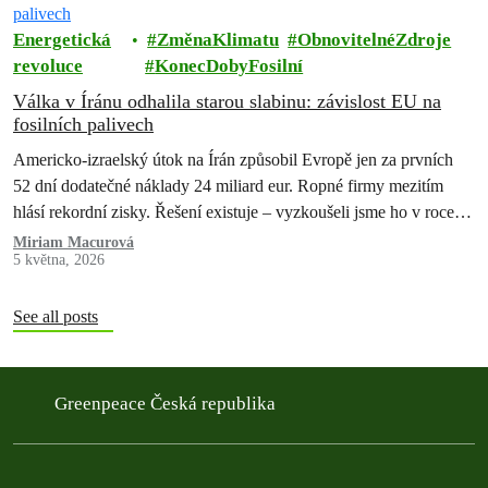
Energetická
ZměnaKlimatu
ObnovitelnéZdroje
revoluce
KonecDobyFosilní
Válka v Íránu odhalila starou slabinu: závislost EU na
fosilních palivech
Americko-izraelský útok na Írán způsobil Evropě jen za prvních
52 dní dodatečné náklady 24 miliard eur. Ropné firmy mezitím
hlásí rekordní zisky. Řešení existuje – vyzkoušeli jsme ho v roce
2022 a pokazili. Teď máme druhou…
Miriam Macurová
5 května, 2026
See all posts
Greenpeace Česká republika