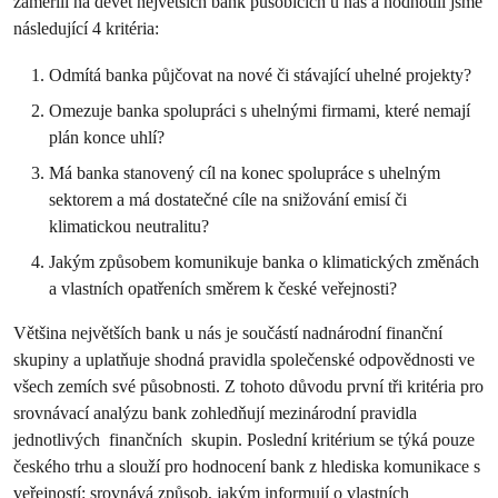
zaměřili na devět největších bank působících u nás a hodnotili jsme
následující 4 kritéria:
Odmítá banka půjčovat na nové či stávající uhelné projekty?
Omezuje banka spolupráci s uhelnými firmami, které nemají
plán konce uhlí?
Má banka stanovený cíl na konec spolupráce s uhelným
sektorem a má dostatečné cíle na snižování emisí či
klimatickou neutralitu?
Jakým způsobem komunikuje banka o klimatických změnách
a vlastních opatřeních směrem k české veřejnosti?
Většina největších bank u nás je součástí nadnárodní finanční
skupiny a uplatňuje shodná pravidla společenské odpovědnosti ve
všech zemích své působnosti. Z tohoto důvodu první tři kritéria pro
srovnávací analýzu bank zohledňují mezinárodní pravidla
jednotlivých finančních skupin. Poslední kritérium se týká pouze
českého trhu a slouží pro hodnocení bank z hlediska komunikace s
veřejností: srovnává způsob, jakým informují o vlastních