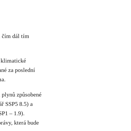
u čím dál tím
 klimatické
né za poslední
ma.
ch plynů způsobené
ář SSP5 8.5) a
SP1 – 1.9).
právy, která bude