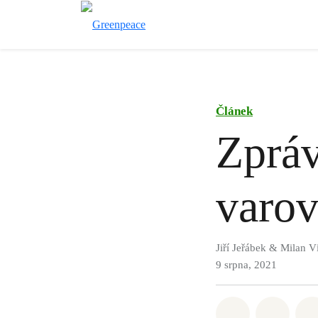
Článek
Zpráv
varov
Jiří Jeřábek & Milan V
9 srpna, 2021
Sdílet na Wh
Sdílet