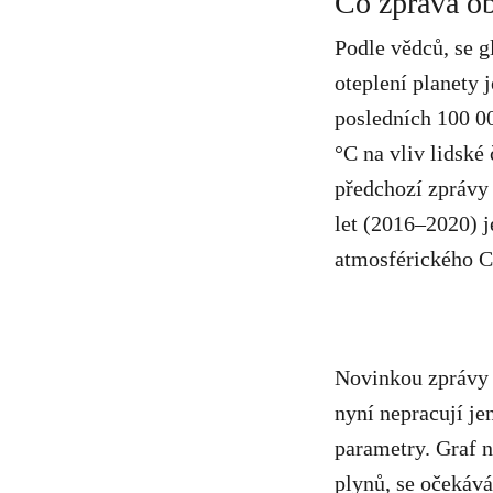
Co zpráva o
Podle vědců, se g
oteplení planety 
posledních 100 00
°C na vliv lidské 
předchozí zprávy 
let (2016–2020) j
atmosférického C
Novinkou zprávy 
nyní nepracují j
parametry. Graf n
plynů, se očekává