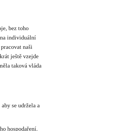
je, bez toho
 na individuální
 pracovat naši
rát ještě vzejde
měla taková vláda
 aby se udržela a
kého hospodaření.