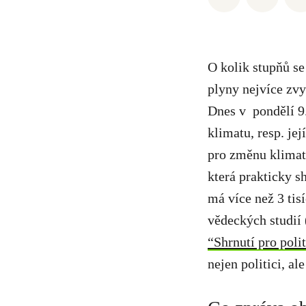
O kolik stupňů se
plyny nejvíce zvy
Dnes v pondělí 9
klimatu, resp. je
pro změnu klimat
která prakticky 
má více než 3 tisí
vědeckých studií 
“Shrnutí pro poli
nejen politici, a