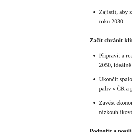
Zajistit, aby
roku 2030.
Začít chránit kl
Připravit a r
2050, ideálně
Ukončit spalo
paliv v ČR a 
Zavést ekonom
nízkouhlíkové
Podpořit a posíl