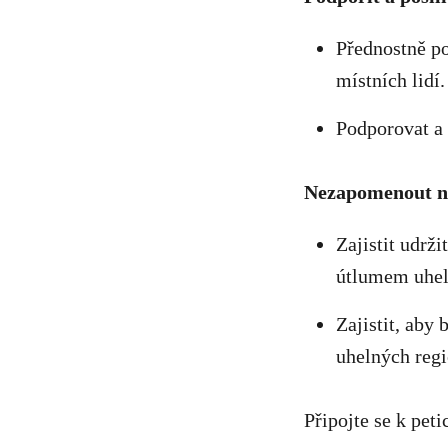
Přednostně po
místních lidí.
Podporovat a 
Nezapomenout na
Zajistit udrž
útlumem uhel
Zajistit, aby
uhelných regi
Připojte se k pet