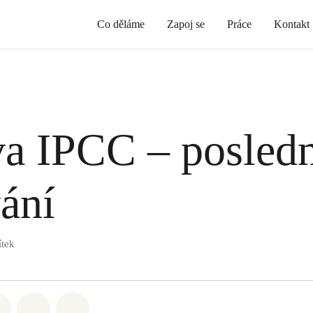
Co děláme
Zapoj se
Práce
Kontakt
a IPCC – posledn
ání
ítek
atsapp
 na Facebook
Sdílet na Twitter
Sdílet Email
Share on Bluesky