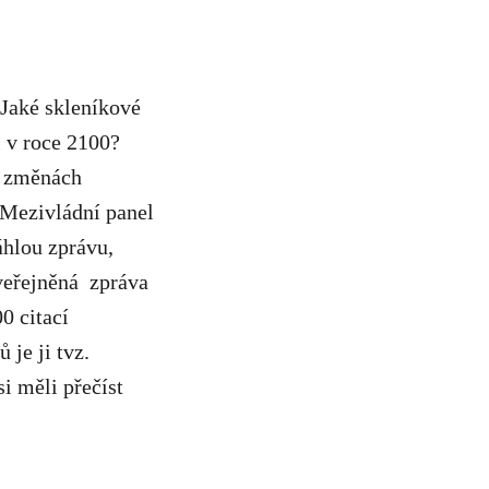
 Jaké skleníkové
či v roce 2100?
o změnách
e Mezivládní panel
áhlou zprávu,
veřejněná zpráva
0 citací
 je ji tvz.
si měli přečíst