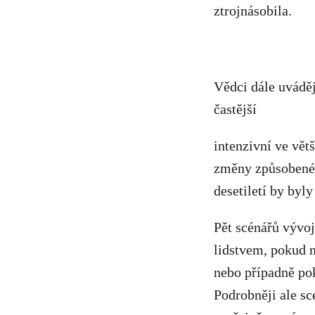
ztrojnásobila.
Vědci dále uvádějí
častější
intenzivní ve vět
změny způsobené 
desetiletí by byl
Pět scénářů vývoj
lidstvem, pokud n
nebo případně pok
Podrobněji ale sc