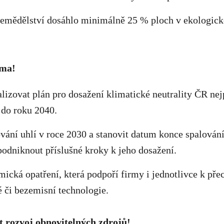
 zemědělství dosáhlo minimálně 25 % ploch v ekologic
ima!
ealizovat plán pro dosažení klimatické neutrality ČR ne
 do roku 2040.
vání uhlí v roce 2030 a stanovit datum konce spalování
podniknout příslušné kroky k jeho dosažení.
ická opatření, která podpoří firmy i jednotlivce k pře
 či bezemisní technologie.
it rozvoj obnovitelných zdrojů!