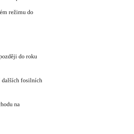
kém režimu do
jpozději do roku
 dalších fosilních
chodu na