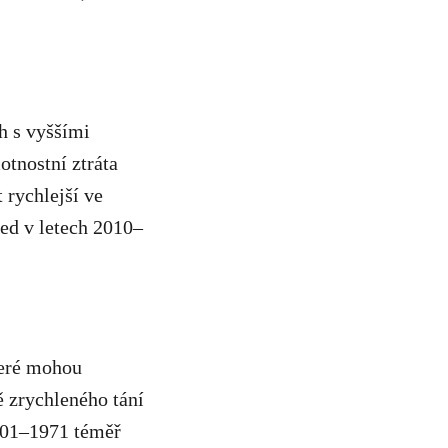
h s vyššími
otnostní ztráta
 rychlejší ve
ed v letech 2010–
teré mohou
ě zrychleného tání
1901–1971 téměř