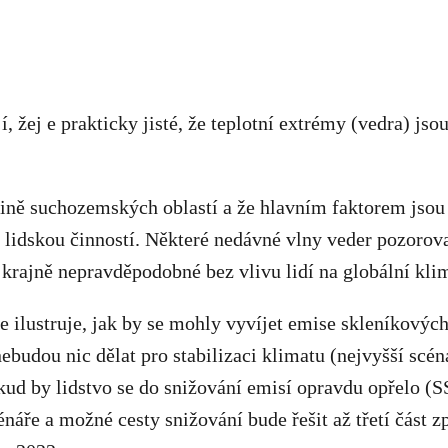
, žej e prakticky jisté, že teplotní extrémy (vedra) jso
šině suchozemských oblastí a že hlavním faktorem jsou
lidskou činností. Některé nedávné vlny veder pozorova
y krajně nepravděpodobné bez vlivu lidí na globální kli
e ilustruje, jak by se mohly vyvíjet emise skleníkový
ebudou nic dělat pro stabilizaci klimatu (nejvyšší scén
ud by lidstvo se do snižování emisí opravdu opřelo (S
énáře a možné cesty snižování bude řešit až třetí část z