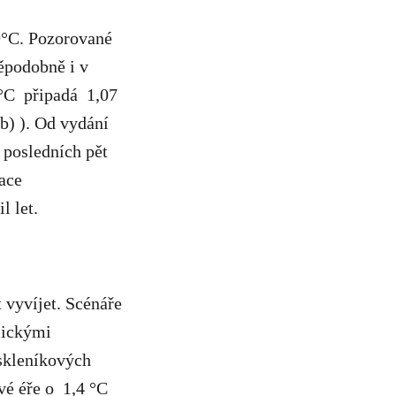
09°C. Pozorované
děpodobně i v
09°C připadá 1,07
 b) ). Od vydání
 posledních pět
race
l let.
 vyvíjet. Scénáře
mickými
 skleníkových
vé éře o 1,4 °C