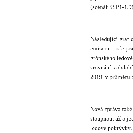
(scénář SSP1-1.9)
Následující graf 
emisemi bude prak
grónského ledovéh
srovnání s období
2019 v průměru tř
Nová zpráva také 
stoupnout až o je
ledové pokrývky.