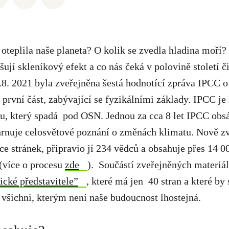
 oteplila naše planeta? O kolik se zvedla hladina moří?
šují skleníkový efekt a co nás čeká v polovině století 
.8. 2021 byla zveřejněna šestá hodnotící zpráva IPCC 
jí první část, zabývající se fyzikálními základy. IPCC j
u, který spadá pod OSN. Jednou za cca 8 let IPCC obs
shrnuje celosvětové poznání o změnách klimatu. Nově z
ce stránek, připravio jí 234 vědců a obsahuje přes 14 00
(více o procesu
zde
). Součástí zveřejněných materiálů
tické představitele”
, které má jen 40 stran a které by 
le všichni, kterým není naše budoucnost lhostejná.