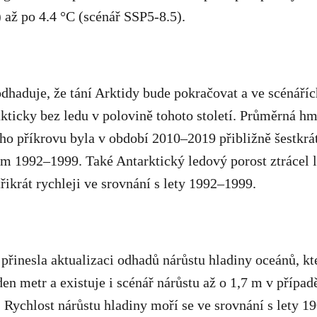
 až po 4.4 °C (scénář SSP5-8.5).
odhaduje, že tání Arktidy bude pokračovat a ve scénáříc
ticky bez ledu v polovině tohoto století. Průměrná hm
o příkrovu byla v období 2010–2019 přibližně šestkrát
m 1992–1999. Také Antarktický ledový porost ztrácel l
ikrát rychleji ve srovnání s lety 1992–1999.
přinesla aktualizaci odhadů nárůstu hladiny oceánů, k
den metr a existuje i scénář nárůstu až o 1,7 m v případ
 Rychlost nárůstu hladiny moří se ve srovnání s lety 