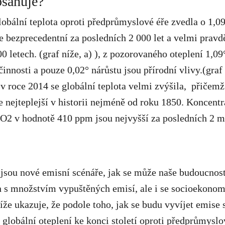
bsahuje?
lobální teplota oproti předprůmyslové éře zvedla o 1,
je bezprecedentní za posledních 2 000 let a velmi prav
0 letech. (graf níže, a) ), z pozorovaného oteplení 1,
činnosti a pouze 0,02° nárůstu jsou přírodní vlivy.(graf
v roce 2014 se globální teplota velmi zvýšila, přičemž
e nejteplejší v historii nejméně od roku 1850. Koncent
O2 v hodnotě 410 ppm jsou nejvyšší za posledních 2 mi
jsou nové emisní scénáře, jak se může naše budoucnost
en s množstvím vypuštěných emisí, ale i se socioekono
íže ukazuje, že podole toho, jak se budu vyvíjet emise
 globální oteplení ke konci století oproti předprůmyslo