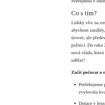
zveřejněna v úno
Co s tím?
Lidský vliv na zm
abychom zasáhly, 
úrovni, ale přede
politici. Do roku
nová vláda, která
udělat?
Začít pečovat o 
Potřebujeme p
zvyšovala kva
Dotace v lesn