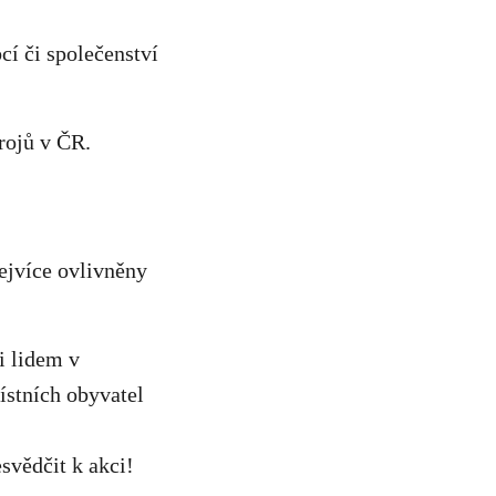
cí či společenství
rojů v ČR.
nejvíce ovlivněny
i lidem v
ístních obyvatel
svědčit k akci!