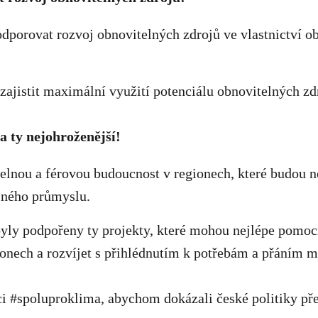
dporovat rozvoj obnovitelných zdrojů ve vlastnictví ob
zajistit maximální využití potenciálu obnovitelných zd
 ty nejohroženější!
itelnou a férovou budoucnost v regionech, které budou 
ného průmyslu.
 byly podpořeny ty projekty, které mohou nejlépe pomoc
onech a rozvíjet s přihlédnutím k potřebám a přáním m
ici #spoluproklima, abychom dokázali české politiky pře