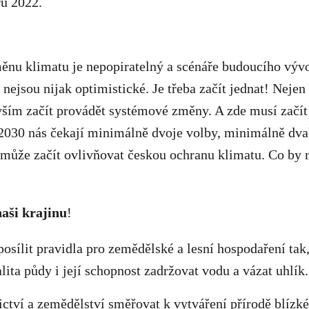
ru 2022.
ěnu klimatu je nepopiratelný a scénáře budoucího vývo
nejsou nijak optimistické. Je třeba začít jednat! Nejen
vším začít provádět systémové změny. A zde musí začít
 2030 nás čekají minimálně dvoje volby, minimálně dvak
 může začít ovlivňovat českou ochranu klimatu. Co by 
naši krajinu
!
osílit pravidla pro zemědělské a lesní hospodaření tak,
lita půdy i její schopnost zadržovat vodu a vázat uhlík.
ictví a zemědělství směřovat k vytváření přírodě blíz