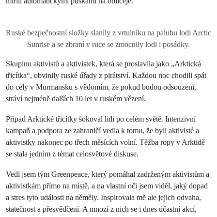
mířili automatickými puškami na obličeje.
Ruské bezpečnostní složky slanily z vrtulníku na palubu lodi Arctic
Sunrise a se zbraní v ruce se zmocnily lodi i posádky.
Skupinu aktivistů a aktivistek, která se proslavila jako „Arktická
třicítka“, obvinily ruské úřady z pirátství. Každou noc chodili spát
do cely v Murmansku s vědomím, že pokud budou odsouzeni,
stráví nejméně dalších 10 let v ruském vězení.
Případ Arktické třicítky šokoval lidi po celém světě. Intenzivní
kampaň a podpora ze zahraničí vedla k tomu, že byli aktivisté a
aktivistky nakonec po třech měsících volní. Těžba ropy v Arktidě
se stala jedním z témat celosvětové diskuse.
Vedl jsem tým Greenpeace, který pomáhal zadrženým aktivistům a
aktivistkám přímo na místě, a na vlastní oči jsem viděl, jaký dopad
a stres tyto události na něměly. Inspirovala mě ale jejich odvaha,
statečnost a přesvědčení. A mnozí z nich se i dnes účastní akcí,