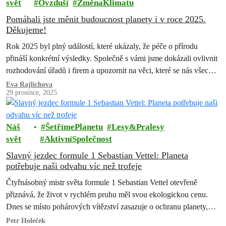
svět
Ovzduší
ZměnaKlimatu
Pomáhali jste měnit budoucnost planety i v roce 2025.
Děkujeme!
Rok 2025 byl plný událostí, které ukázaly, že péče o přírodu
přináší konkrétní výsledky. Společně s vámi jsme dokázali ovlivnit
rozhodování úřadů i firem a upozornit na věci, které se nás všech
dotýkají – ovzduší, lesy i životní prostředí kolem nás. Děkujeme
Eva Rajlichova
29 prosince, 2025
každému, kdo se jakkoli zapojil. Bez vás bychom následujících
úspěchů nedosáhli.
Náš
ŠetřímePlanetu
Lesy&Pralesy
svět
AktivníSpolečnost
Slavný jezdec formule 1 Sebastian Vettel: Planeta
potřebuje naši odvahu víc než trofeje
Čtyřnásobný mistr světa formule 1 Sebastian Vettel otevřeně
přiznává, že život v rychlém pruhu měl svou ekologickou cenu.
Dnes se místo pohárových vítězství zasazuje o ochranu planety,
cestuje s Greenpeace do…
Petr Holeček