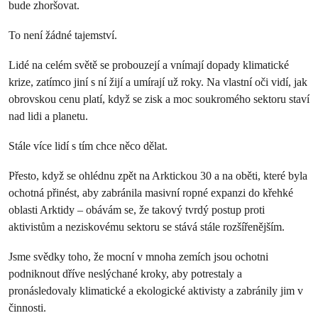
bude zhoršovat.
To není žádné tajemství.
Lidé na celém světě se probouzejí a vnímají dopady klimatické
krize, zatímco jiní s ní žijí a umírají už roky. Na vlastní oči vidí, jak
obrovskou cenu platí, když se zisk a moc soukromého sektoru staví
nad lidi a planetu.
Stále více lidí s tím chce něco dělat.
Přesto, když se ohlédnu zpět na Arktickou 30 a na oběti, které byla
ochotná přinést, aby zabránila masivní ropné expanzi do křehké
oblasti Arktidy – obávám se, že takový tvrdý postup proti
aktivistům a neziskovému sektoru se stává stále rozšířenějším.
Jsme svědky toho, že mocní v mnoha zemích jsou ochotni
podniknout dříve neslýchané kroky, aby potrestaly a
pronásledovaly klimatické a ekologické aktivisty a zabránily jim v
činnosti.