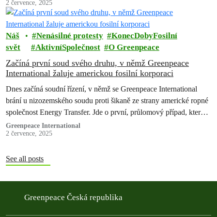
2 července, 2025
Náš
Nenásilné protesty
KonecDobyFosilní
svět
AktivníSpolečnost
O Greenpeace
Začíná první soud svého druhu, v němž Greenpeace
International žaluje americkou fosilní korporaci
Dnes začíná soudní řízení, v němž se Greenpeace International
brání u nizozemského soudu proti šikaně ze strany americké ropné
společnost Energy Transfer. Jde o první, průlomový případ, který
otestuje novou…
Greenpeace International
2 července, 2025
See all posts
Greenpeace Česká republika