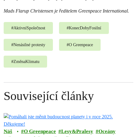
Mads Flarup Christensen je ředitelem Greenpeace International.
#
AktivníSpolečnost
#
KonecDobyFosilní
#
Nenásilné protesty
#
O Greenpeace
#
ZměnaKlimatu
Související články
Náš
O Greenpeace
Lesy&Pralesy
Oceány