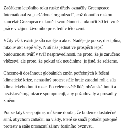
Začátkem letošního roku ruské úřady označily Greenpeace
International za „nežádoucí organizaci“, což donutilo ruskou
kancelář Greenpeace ukončit svou činnost a ukončit 30 let tvrdé
práce v zájmu životního prostředí v této zemi.
Vždy však existuje síla naděje a akce. Naděje je praxe, disciplína,
nikoliv akt slepé víry. Nutí nás jednat ve prospěch lepší
budoucnosti tváří v tvář nespravedlnosti, ne proto, že je zaručeno
vítězství, ale proto, že pokud tak neučiníme, je jisté, že selžeme.
Chceme-li dosáhnout globálních změn potřebných k řešení
klimatické krize, nenásilný protest stále hraje zásadní roli a síla
klimatického hnutí roste. Po celém světě lidé, občanská hnutí a
neziskové organizace spolupracují, aby požadovaly a prosadily
změnu.
Pouze když se spojíme, můžeme doufat, že budeme dostatečně
silní, abychom zatlačili na vlády, které se snaží potlačit pokojné
protesty a stále prosazují zájmy fosilního byznysu.