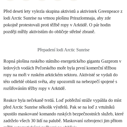
Před deseti lety vylezla skupina aktivistů a aktivistek Greenpeace z
lodi Arctic Sunrise na vrtnou plošinu Prirazlomnaja, aby zde
pokojně protestovali proti těžbě ropy v Arktidě. O pár hodin
později mířily aktivistům do obličeje střelné zbraně.
Přepadení lodi Arctic Sunrise
Ropná plošina ruského státního energetického gigantu Gazprom v
ledových vodách Pečorského moře byla první komerční těžbou
ropy na moři v ruském arktickém sektoru. Aktivisté se vydali do
této odlehlé oblasti světa, aby upozornili na nebezpečí spojené s
rozšiřováním těžby ropy v Arktidě.
Reakce byla nečekaně tvrdá. Loď pobřežní stráže vypálila do míst
před Arctic Sunrise několik výstřelů. Pak se na loď z vrtulníků
spustilo maskované komando ruských bezpečnostních služeb, které
zadrželo všech 30 lidí na palubě. Maskovaní ozbrojenci jim přitom