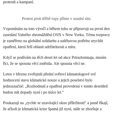
protestů a kampaní.
Protest proti těžbě ropy přímo v soudní síni.
Vzpomínám na toto výročí a během toho se připravuji na první den
zasedání Valného shromáždění OSN v New Yorku. Téma rozpravy
je zaměřeno na globální solidaritu a naléhavou potřebu urychlit
opatření, která řeší oblasti udržitelnosti a míru.
Když se podívám na těch deset let od akce Prirazlomnaja, musím
říci, že se spousta věcí změnila. Ale spousta věcí ne.
Letos v březnu zveřejnili přední světoví klimatologové své
hodnocení stavu klimatické nouze a jejich poselství bylo
jednoznačné: „Rozhodnutí a opatření provedená v tomto desetiletí
budou mít dopady nyní i po tisíce let.“
Poukazují na „rychle se uzavírající okno příležitosti“ a jasně říkají,
že ačkoli je klimatická krize špatná již nyní, stále se zhoršuje a