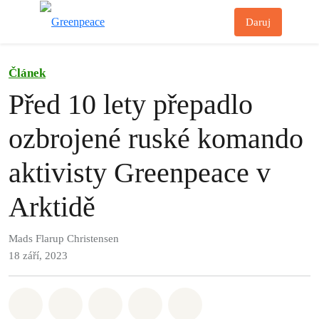
Př
Daruj
Menu
Článek
Před 10 lety přepadlo
ozbrojené ruské komando
aktivisty Greenpeace v
Arktidě
Mads Flarup Christensen
18 září, 2023
Sdílet na Whatsapp
Sdílet na Facebook
Sdílet na Twitter
Sdílet Email
Share on Bluesky