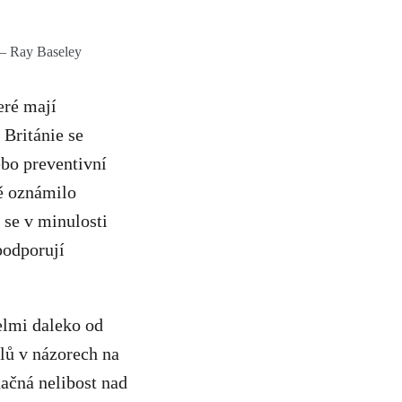
 – Ray Baseley
eré mají
Británie se
ebo preventivní
ně oznámilo
 se v minulosti
podporují
elmi daleko od
lů v názorech na
ačná nelibost nad