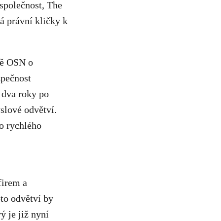
 společnost, The
 právní kličky k
vě OSN o
pečnost
 dva roky po
slové odvětví.
do rychlého
firem a
to odvětví by
ý je již nyní