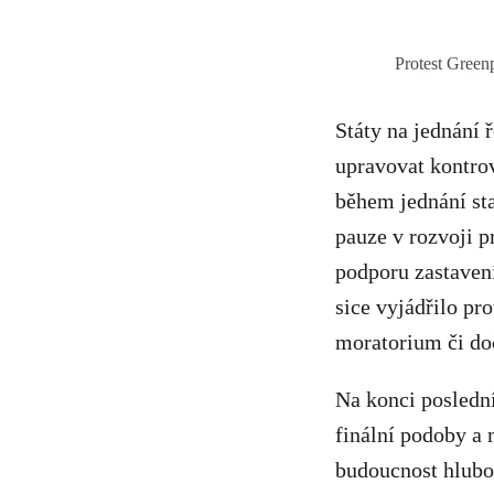
Protest Green
Státy na jednání 
upravovat kontro
během jednání sta
pauze v rozvoji p
podporu zastaven
sice vyjádřilo pr
moratorium či doč
Na konci poslední
finální podoby a
budoucnost hlubo