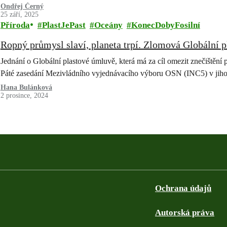
Ondřej Černý
25 září, 2025
Příroda
PlastJePast
Oceány
KonecDobyFosilní
Ropný průmysl slaví, planeta trpí. Zlomová Globální 
Jednání o Globální plastové úmluvě, která má za cíl omezit znečištění 
Páté zasedání Mezivládního vyjednávacího výboru OSN (INC5) v jih
Hana Bulánková
2 prosince, 2024
Ochrana údajů
Autorská práva