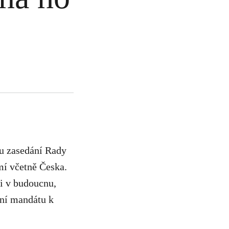
u zasedání Rady
mí včetně Česka.
i v budoucnu,
ání mandátu k