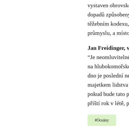
vystaven obrovské
dopadů způsobenýc
těžebním kodexu, 
průmyslu, a místo
Jan Freidinger, 
“Je neomluvitelné
na hlubokomořské
dno je poslední n
majetkem lidstva
pokud bude tato p
příští rok v lét
#
Oceány