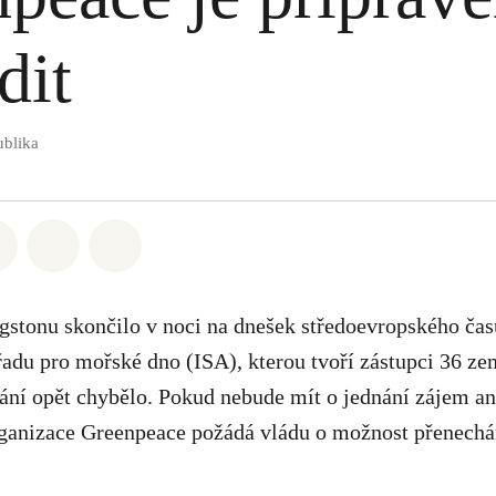
dit
ublika
atsapp
 na Facebook
Sdílet na Twitter
Sdílet Email
Share on Bluesky
stonu skončilo v noci na dnešek středoevropského čas
adu pro mořské dno (ISA), kterou tvoří zástupci 36 ze
ání opět chybělo. Pokud nebude mít o jednání zájem an
rganizace Greenpeace požádá vládu o možnost přenech