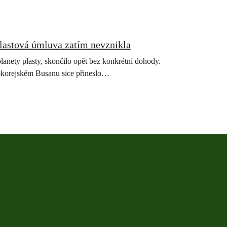
plastová úmluva zatím nevznikla
planety plasty, skončilo opět bez konkrétní dohody.
okorejském Busanu sice přineslo…