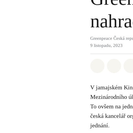
nahra
Greenpeace Česká rep
9 listopadu, 2023
Sdílet na Wh
Sdílet
V jamajském King
Mezinárodního úř
To ovšem na jedn
česká kancelář o
jednání.