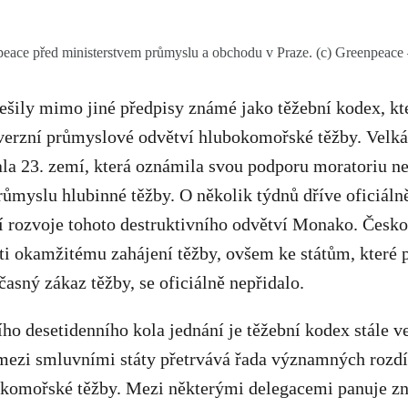
peace před ministerstvem průmyslu a obchodu v Praze. (c) Greenpeace
řešily mimo jiné předpisy známé jako těžební kodex, kt
verzní průmyslové odvětví hlubokomořské těžby. Velká 
la 23. zemí, která oznámila svou podporu moratoriu n
růmyslu hlubinné těžby. O několik týdnů dříve oficiál
í rozvoje tohoto destruktivního odvětví Monako. Česko
oti okamžitému zahájení těžby, ovšem ke státům, které 
asný zákaz těžby, se oficiálně nepřidalo.
ho desetidenního kola jednání je těžební kodex stále v
 mezi smluvními státy přetrvává řada významných rozdí
komořské těžby. Mezi některými delegacemi panuje zn