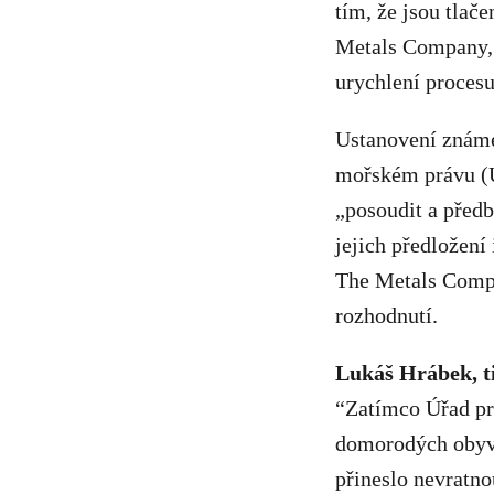
tím, že jsou tlače
Metals Company, 
urychlení procesu
Ustanovení známé
mořském právu (
„posoudit a předb
jejich předložení
The Metals Compan
rozhodnutí.
Lukáš Hrábek, t
“Zatímco Úřad pro
domorodých obyva
přineslo nevratno