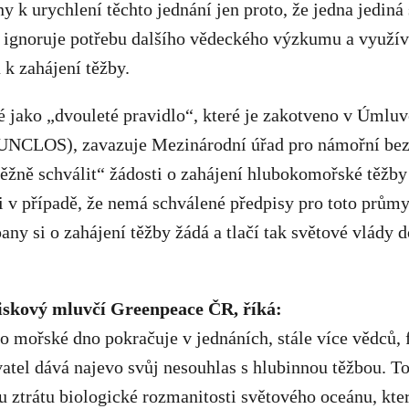
ny k urychlení těchto jednání jen proto, že jedna jediná
ignoruje potřebu dalšího vědeckého výzkumu a využívá
 k zahájení těžby.
 jako „dvouleté pravidlo“, které je zakotveno v Úmlu
UNCLOS), zavazuje Mezinárodní úřad pro námořní bez
ěžně schválit“ žádosti o zahájení hlubokomořské těžby
 i v případě, že nemá schválené předpisy pro toto průmy
y si o zahájení těžby žádá a tlačí tak světové vlády 
iskový mluvčí Greenpeace ČR, říká:
 mořské dno pokračuje v jednáních, stále více vědců, 
tel dává najevo svůj nesouhlas s hlubinnou těžbou. To
u ztrátu biologické rozmanitosti světového oceánu, kter