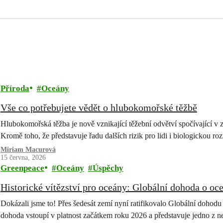
Příroda
Oceány
Vše co potřebujete vědět o hlubokomořské těžbě
Hlubokomořská těžba je nově vznikající těžební odvětví spočívající v
Kromě toho, že představuje řadu dalších rizik pro lidi i biologickou r
Miriam Macurová
15 června, 2026
Greenpeace
Oceány
Úspěchy
Historické vítězství pro oceány: Globální dohoda o oc
Dokázali jsme to! Přes šedesát zemí nyní ratifikovalo Globální dohodu
dohoda vstoupí v platnost začátkem roku 2026 a představuje jedno z ne