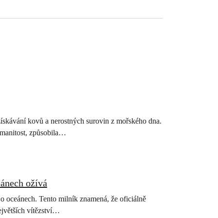
 získávání kovů a nerostných surovin z mořského dna.
ozmanitost, způsobila…
eánech ožívá
 o oceánech. Tento milník znamená, že oficiálně
jvětších vítězství…