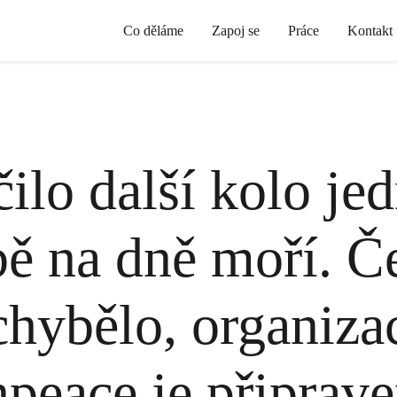
Co děláme
Zapoj se
Práce
Kontakt
ilo další kolo je
bě na dně moří. Č
chybělo, organiza
peace je připrav