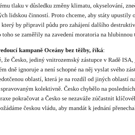
mu tlaku v důsledku změny klimatu, okyselování, zneč
h lidskou činností. Proto chceme, aby státy upustily 
který by připravil půdu pro zahájení dalšího destrukti
 toho se zaměřily na zavedení moratoria na hlubinnou 
vedoucí kampaně Oceány bez těžby, říká
:
, že Česko, jediný vnitrozemský zástupce v Radě ISA, 
m dně ignoruje a není schopné na něj vyslat svého zá
edotčenou oblastí, která je na rozdíl od jiných oblastí
 spravovaným kolektivně. Česko chybělo na posledních 
raxe pokračovat a Česko se nezaváže zúčastnit klíčové
ě, požádáme českou vládu, aby mandát k jednání přenec