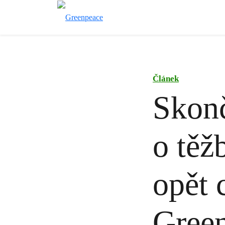
Článek
Skonč
o těž
opět 
Green