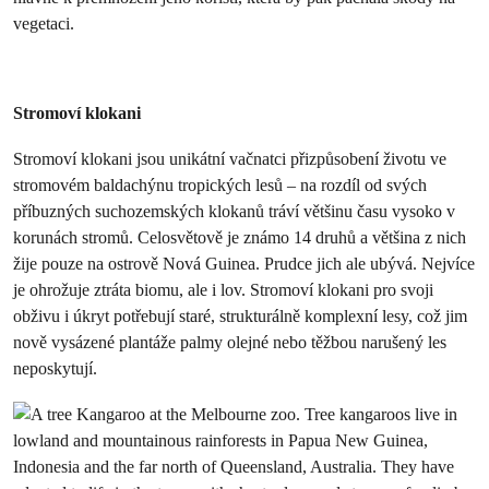
vegetaci.
Stromoví klokani
Stromoví klokani jsou unikátní vačnatci přizpůsobení životu ve
stromovém baldachýnu tropických lesů – na rozdíl od svých
příbuzných suchozemských klokanů tráví většinu času vysoko v
korunách stromů. Celosvětově je známo 14 druhů a většina z nich
žije pouze na ostrově Nová Guinea. Prudce jich ale ubývá. Nejvíce
je ohrožuje ztráta biomu, ale i lov. Stromoví klokani pro svoji
obživu i úkryt potřebují staré, strukturálně komplexní lesy, což jim
nově vysázené plantáže palmy olejné nebo těžbou narušený les
neposkytují.