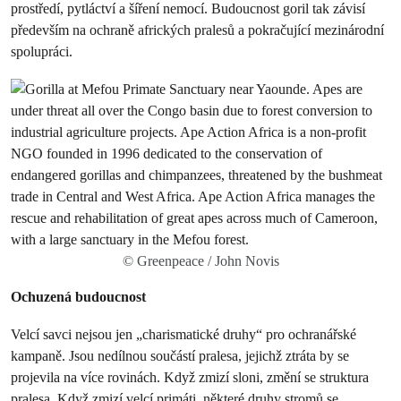
prostředí, pytláctví a šíření nemocí. Budoucnost goril tak závisí
především na ochraně afrických pralesů a pokračující mezinárodní
spolupráci.
© Greenpeace / John Novis
Ochuzená budoucnost
Velcí savci nejsou jen „charismatické druhy“ pro ochranářské
kampaně. Jsou nedílnou součástí pralesa, jejichž ztráta by se
projevila na více rovinách. Když zmizí sloni, změní se struktura
pralesa. Když zmizí velcí primáti, některé druhy stromů se