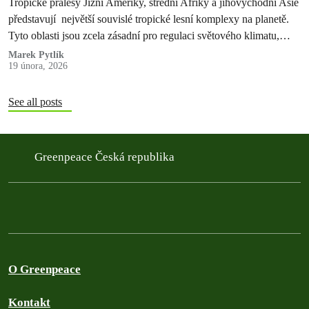
Tropické pralesy Jižní Ameriky, střední Afriky a jihovýchodní Asie
představují největší souvislé tropické lesní komplexy na planetě.
Tyto oblasti jsou zcela zásadní pro regulaci světového klimatu,
koloběh vody a uchování…
Marek Pytlík
19 února, 2026
See all posts
Greenpeace Česká republika
O Greenpeace
Kontakt