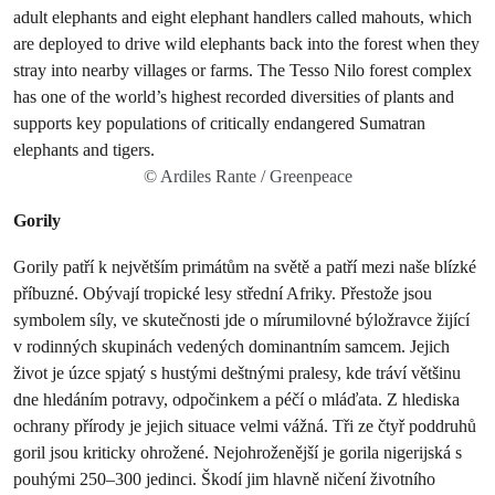
© Ardiles Rante / Greenpeace
Gorily
Gorily patří k největším primátům na světě a patří mezi naše blízké
příbuzné. Obývají tropické lesy střední Afriky. Přestože jsou
symbolem síly, ve skutečnosti jde o mírumilovné býložravce žijící
v rodinných skupinách vedených dominantním samcem. Jejich
život je úzce spjatý s hustými deštnými pralesy, kde tráví většinu
dne hledáním potravy, odpočinkem a péčí o mláďata. Z hlediska
ochrany přírody je jejich situace velmi vážná. Tři ze čtyř poddruhů
goril jsou kriticky ohrožené. Nejohroženější je gorila nigerijská s
pouhými 250–300 jedinci. Škodí jim hlavně ničení životního