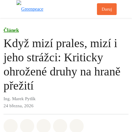
Př
Daruj
Menu
Článek
Když mizí prales, mizí i
jeho strážci: Kriticky
ohrožené druhy na hraně
přežití
Ing. Marek Pytlík
24 března, 2026
Sdílet na Whatsapp
Sdílet na Facebook
Sdílet na Twitter
Sdílet Email
Share on Bluesky