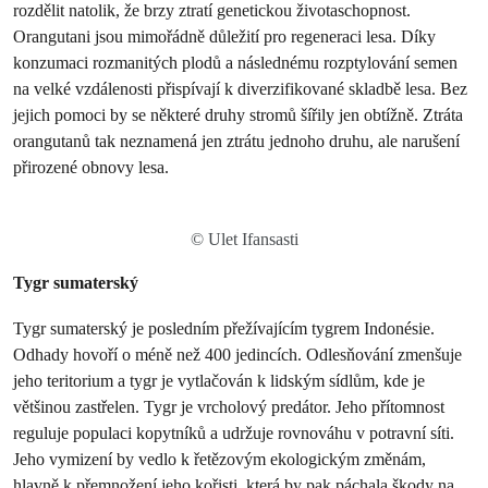
rozdělit natolik, že brzy ztratí genetickou životaschopnost.
Orangutani jsou mimořádně důležití pro regeneraci lesa. Díky
konzumaci rozmanitých plodů a následnému rozptylování semen
na velké vzdálenosti přispívají k diverzifikované skladbě lesa. Bez
jejich pomoci by se některé druhy stromů šířily jen obtížně. Ztráta
orangutanů tak neznamená jen ztrátu jednoho druhu, ale narušení
přirozené obnovy lesa.
© Ulet Ifansasti
Tygr sumaterský
Tygr sumaterský je posledním přežívajícím tygrem Indonésie.
Odhady hovoří o méně než 400 jedincích. Odlesňování zmenšuje
jeho teritorium a tygr je vytlačován k lidským sídlům, kde je
většinou zastřelen. Tygr je vrcholový predátor. Jeho přítomnost
reguluje populaci kopytníků a udržuje rovnováhu v potravní síti.
Jeho vymizení by vedlo k řetězovým ekologickým změnám,
hlavně k přemnožení jeho kořisti, která by pak páchala škody na