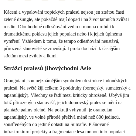
Kácení a vypalování tropických pralesů nejsou jen ztrátou části
zelené džungle, ale pokaždé mají dopad i na život tamních zvířat i
rostlin. Dlouhodobé odlesňování vedlo u mnoha druhů i k
dramatickému poklesu jejich populací nebo i k jejich úplnému
vymření. Vzhledem k tomu, že tempo odlesňování neustává,
přirozená stanoviště se zmenšují. I proto dochází k častějším
střetům mezi zvířaty a lidmi.
Strážci pralesů jihovýchodní Asie
Orangutani jsou nejznámějším symbolem destrukce indonéských
pralesů. Na světě žijí celkem 3 poddruhy (bornejský, sumaterský a
tapanulijský). Všechny se řadí mezi kriticky ohrožené. Ubývá jim
totiž přirozených stanovišť; jejich domovský prales se mění na
plantáže palmy olejné. Na pokraji vyhynutí je orangutan
tapanulijský, ve volné přírodě přežívá méně než 800 jedinců,
soustředěných do jediné oblasti na Sumatře. Plánované
infrastrukturní projekty a fragmentace lesa mohou tuto populaci