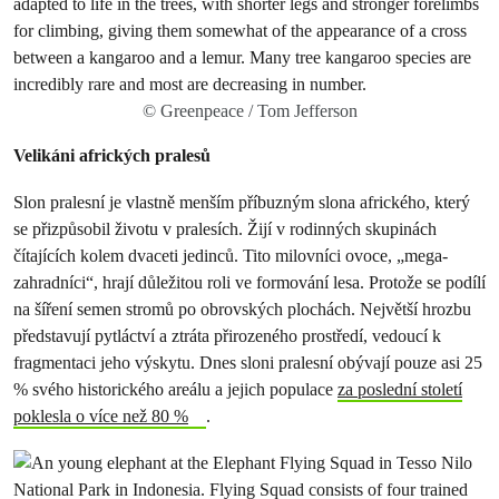
© Greenpeace / Tom Jefferson
Velikáni afrických pralesů
Slon pralesní je vlastně menším příbuzným slona afrického, který
se přizpůsobil životu v pralesích. Žijí v rodinných skupinách
čítajících kolem dvaceti jedinců. Tito milovníci ovoce, „mega-
zahradníci“, hrají důležitou roli ve formování lesa. Protože se podílí
na šíření semen stromů po obrovských plochách. Největší hrozbu
představují pytláctví a ztráta přirozeného prostředí, vedoucí k
fragmentaci jeho výskytu. Dnes sloni pralesní obývají pouze asi 25
% svého historického areálu a jejich populace
za poslední století
poklesla o více než 80 %
.