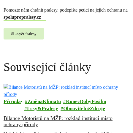
Pomozte nám chránit pralesy, podepište petici na jejich ochranu na
spolupropralesy.cz
#
Lesy&Pralesy
Související články
Příroda
ZměnaKlimatu
KonecDobyFosilní
Lesy&Pralesy
ObnovitelnéZdroje
Bilance Motoristů na MŽP: rozklad institucí místo
ochrany přírody