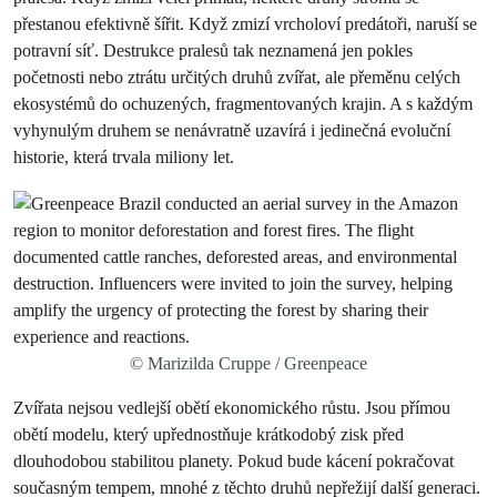
přestanou efektivně šířit. Když zmizí vrcholoví predátoři, naruší se
potravní síť. Destrukce pralesů tak neznamená jen pokles
početnosti nebo ztrátu určitých druhů zvířat, ale přeměnu celých
ekosystémů do ochuzených, fragmentovaných krajin. A s každým
vyhynulým druhem se nenávratně uzavírá i jedinečná evoluční
historie, která trvala miliony let.
© Marizilda Cruppe / Greenpeace
Zvířata nejsou vedlejší obětí ekonomického růstu. Jsou přímou
obětí modelu, který upřednostňuje krátkodobý zisk před
dlouhodobou stabilitou planety. Pokud bude kácení pokračovat
současným tempem, mnohé z těchto druhů nepřežijí další generaci.