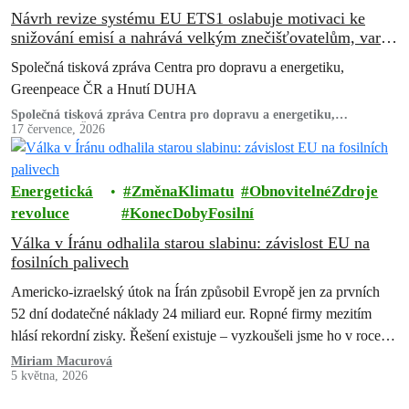
Návrh revize systému EU ETS1 oslabuje motivaci ke
snižování emisí a nahrává velkým znečišťovatelům, varují
ekologické organizace
Společná tisková zpráva Centra pro dopravu a energetiku,
Greenpeace ČR a Hnutí DUHA
Společná tisková zpráva Centra pro dopravu a energetiku,
Greenpeace ČR a Hnutí DUHA
17 července, 2026
Energetická
ZměnaKlimatu
ObnovitelnéZdroje
revoluce
KonecDobyFosilní
Válka v Íránu odhalila starou slabinu: závislost EU na
fosilních palivech
Americko-izraelský útok na Írán způsobil Evropě jen za prvních
52 dní dodatečné náklady 24 miliard eur. Ropné firmy mezitím
hlásí rekordní zisky. Řešení existuje – vyzkoušeli jsme ho v roce
2022 a pokazili. Teď máme druhou…
Miriam Macurová
5 května, 2026