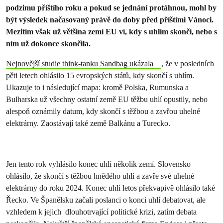
podzimu příštího roku a pokud se jednání protáhnou, mohl by
být výsledek načasovaný právě do doby před příštími Vánoci.
Mezitím však už většina zemí EU ví, kdy s uhlím skončí, nebo s
ním už dokonce skončila.
Nejnovější studie think-tanku Sandbag ukázala
, že v posledních
pěti letech ohlásilo 15 evropských států, kdy skončí s uhlím.
Ukazuje to i následující mapa: kromě Polska, Rumunska a
Bulharska už všechny ostatní země EU těžbu uhlí opustily, nebo
alespoň oznámily datum, kdy skončí s těžbou a zavřou uhelné
elektrárny. Zaostávají také země Balkánu a Turecko.
Jen tento rok vyhlásilo konec uhlí několik zemí. Slovensko
ohlásilo, že skončí s těžbou hnědého uhlí a zavře své uhelné
elektrárny do roku 2024. Konec uhlí letos překvapivě ohlásilo také
Řecko. Ve Španělsku začali poslanci o konci uhlí debatovat, ale
vzhledem k jejich dlouhotrvající politické krizi, zatím debata