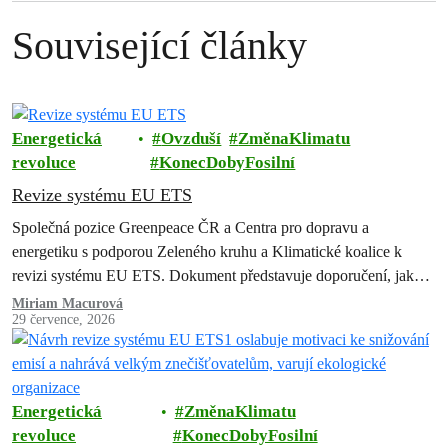
Související články
Energetická
Ovzduší
ZměnaKlimatu
revoluce
KonecDobyFosilní
Revize systému EU ETS
Společná pozice Greenpeace ČR a Centra pro dopravu a
energetiku s podporou Zeleného kruhu a Klimatické koalice k
revizi systému EU ETS. Dokument představuje doporučení, jak
zachovat a posílit systém…
Miriam Macurová
29 července, 2026
Energetická
ZměnaKlimatu
revoluce
KonecDobyFosilní