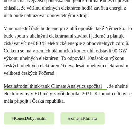
neskončila. Největší španělská energetická firma Endesa i přesto
ohlásila, že většinu uhelných elektráren hodlá zavřít a energii z
nich bude nahrazovat obnovitelnými zdroji.
V neposlední řadě bude energii z uhlí opouštět také Německo. To
bude spolu s uhelnými elektrárnami zavírat i jaderné a plánuje
získávat víc než 80 % elektrické energie z obnovitelných zdrojů.
Celkem se má v zemích plánujících konec uhlí odstavit 90 GW
výkonu uhelných elektráren. To odpovídá 10násobku výkonu
českých uhelných elektráren či devadesáti uhelným elektrárnám
velikosti českých Počerad.
Mezinárodní think-tank Climate Analytics spočítal
, že uhelné
elektrárny by v EU měly zavřít do roku 2031. K tomuto cíli by se
měla připojit i Česká republika.
#
KonecDobyFosilní
#
ZměnaKlimatu