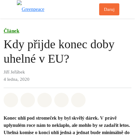
Př
Daruj
Menu
Článek
Kdy přijde konec doby
uhelné v EU?
Jiří Jeřábek
4 ledna, 2020
Sdílet na Whatsapp
Sdílet na Facebook
Sdílet na Twitter
Sdílet Email
Share on Bluesky
Konec uhlí pod stromeček by byl skvělý dárek. V právě
uplynulém roce nám to neklaplo, ale mohlo by se zadařit letos.
Uhelná komise o konci uhlí jedná a jednat bude minimálně do