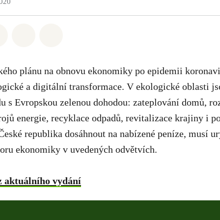
2020
atsapp
 na Facebook
Sdílet na Twitter
Sdílet Email
Share on Bluesky
ého plánu na obnovu ekonomiky po epidemii koronav
ogické a digitální transformace. V ekologické oblasti js
adu s Evropskou zelenou dohodou: zateplování domů, ro
ojů energie, recyklace odpadů, revitalizace krajiny i 
České republika dosáhnout na nabízené peníze, musí ur
poru ekonomiky v uvedených odvětvích.
z aktuálního vydání