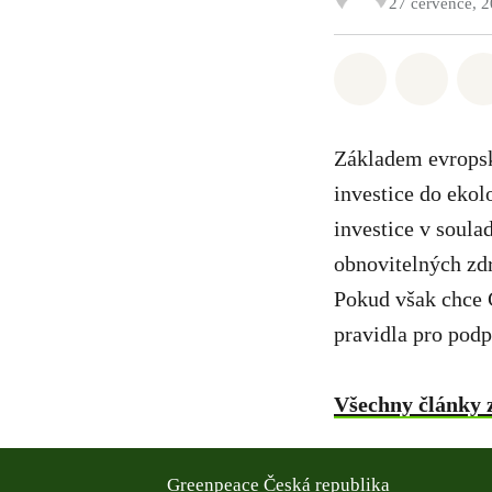
27 července, 
Sdílet na Wh
Sdílet
Základem evropsk
investice do ekol
investice v soul
obnovitelných zdr
Pokud však chce 
pravidla pro pod
Všechny články 
Greenpeace Česká republika