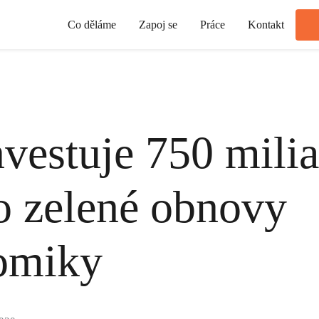
Co děláme
Zapoj se
Práce
Kontakt
vestuje 750 milia
o zelené obnovy
omiky