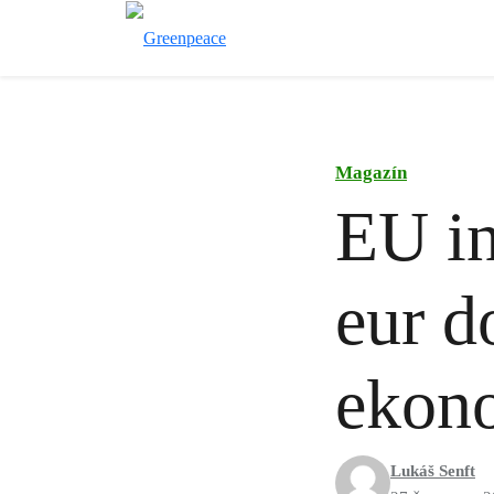
Magazín
EU in
eur d
ekon
Lukáš Senft