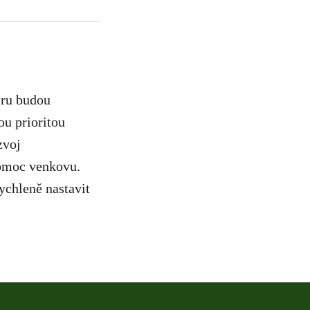
iru budou
ou prioritou
zvoj
pomoc venkovu.
ychleně nastavit