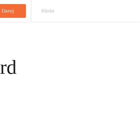
Daruj
Hled
rd