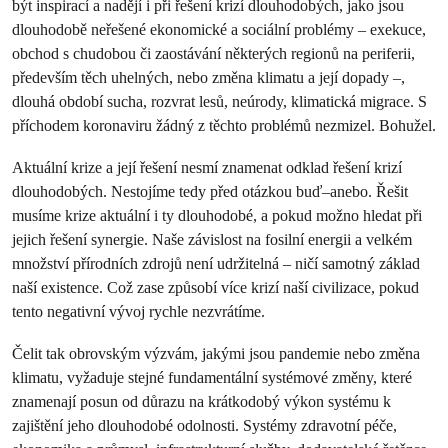
být inspirací a nadějí i při řešení krizí dlouhodobých, jako jsou
dlouhodobě neřešené ekonomické a sociální problémy – exekuce,
obchod s chudobou či zaostávání některých regionů na periferii,
především těch uhelných, nebo změna klimatu a její dopady –,
dlouhá období sucha, rozvrat lesů, neúrody, klimatická migrace. S
příchodem koronaviru žádný z těchto problémů nezmizel. Bohužel.
Aktuální krize a její řešení nesmí znamenat odklad řešení krizí
dlouhodobých. Nestojíme tedy před otázkou buď–anebo. Řešit
musíme krize aktuální i ty dlouhodobé, a pokud možno hledat při
jejich řešení synergie. Naše závislost na fosilní energii a velkém
množství přírodních zdrojů není udržitelná – ničí samotný základ
naší existence. Což zase způsobí více krizí naší civilizace, pokud
tento negativní vývoj rychle nezvrátíme.
Čelit tak obrovským výzvám, jakými jsou pandemie nebo změna
klimatu, vyžaduje stejné fundamentální systémové změny, které
znamenají posun od důrazu na krátkodobý výkon systému k
zajištění jeho dlouhodobé odolnosti. Systémy zdravotní péče,