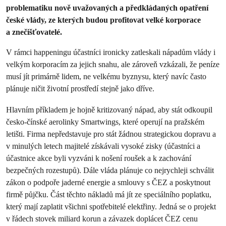
problematiku nově uvažovaných a předkládaných opatření
české vlády, ze kterých budou profitovat velké korporace
a znečišťovatelé.
V rámci happeningu účastníci ironicky zatleskali nápadům vlády i
velkým korporacím za jejich snahu, ale zároveň vzkázali, že peníze
musí jít primárně lidem, ne velkému byznysu, který navíc často
plánuje ničit životní prostředí stejně jako dříve.
Hlavním příkladem je hojně kritizovaný nápad, aby stát odkoupil
česko-čínské aerolinky Smartwings, které operují na pražském
letišti. Firma nepředstavuje pro stát žádnou strategickou dopravu a
v minulých letech majitelé získávali vysoké zisky (účastníci a
účastnice akce byli vyzváni k nošení roušek a k zachování
bezpečných rozestupů). Dále vláda plánuje co nejrychleji schválit
zákon o podpoře jaderné energie a smlouvy s ČEZ a poskytnout
firmě půjčku. Část těchto nákladů má jít ze speciálního poplatku,
který mají zaplatit všichni spotřebitelé elektřiny. Jedná se o projekt
v řádech stovek miliard korun a závazek doplácet ČEZ cenu