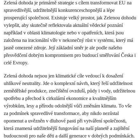
Zelená dohoda je primárně strategie s cílem transformovat EU na
spravedlivější, udržitelnější konkurenceschopnější a lépe
prosperující společnost. Existuje velký prostor, jak Zelenou dohodu
vylepšit, aby skutečně reflektovala aktuální vědecké poznání
například v oblasti klimatologie nebo v opatřeních, která jsou
založena na iracionální víře v nekonečný růst v systému, který má
jasně omezené zdroje. Její základní směr je ale podle našeho
přesvědčení dobrým kompromisem pro budoucí směřování Česka i
celé Evropy.
Zelená dohoda nejsou jen klimatické cíle vedoucí k dosažení
uhlíkové neutrality. Jde o komplexní návrh, který řeší udržitelnost
zemědělské produkce, znečištění ovzduší, půdy i vody, udržitelnou
spotřebu a přechod k cirkulární ekonomice a kvalitnějším
výrobkům, lesy a přírodu odolnější vůči změnám klimatu. To vše
za podmínek spravedlivé transformace, aby nikdo nezůstal
opomenut a uvězněn v dluhové pasti při vytváření společnosti,
která znamená udržitelnější fungování na naší planetě a zajištění
budoucnosti pro naše děti a další generace v dobrých podmínkách.