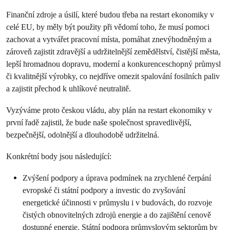
Finanční zdroje a úsilí, které budou třeba na restart ekonomiky v
celé EU, by měly být použity při vědomí toho, že musí pomoci
zachovat a vytvářet pracovní místa, pomáhat znevýhodněným a
zároveň zajistit zdravější a udržitelnější zemědělství, čistější města,
lepší hromadnou dopravu, moderní a konkurenceschopný průmysl
či kvalitnější výrobky, co nejdříve omezit spalování fosilních paliv
a zajistit přechod k uhlíkové neutralitě.
Vyzýváme proto českou vládu, aby plán na restart ekonomiky v
první řadě zajistil, že bude naše společnost spravedlivější,
bezpečnější, odolnější a dlouhodobě udržitelná.
Konkrétní body jsou následující:
Zvýšení podpory a úprava podmínek na zrychlené čerpání
evropské či státní podpory a investic do zvyšování
energetické účinnosti v průmyslu i v budovách, do rozvoje
čistých obnovitelných zdrojů energie a do zajištění cenově
dostupné energie. Státní podpora průmyslovým sektorům by