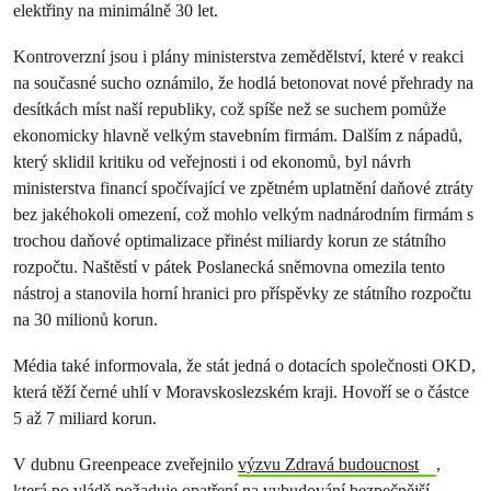
elektřiny na minimálně 30 let.
Kontroverzní jsou i plány ministerstva zemědělství, které v reakci
na současné sucho oznámilo, že hodlá betonovat nové přehrady na
desítkách míst naší republiky, což spíše než se suchem pomůže
ekonomicky hlavně velkým stavebním firmám. Dalším z nápadů,
který sklidil kritiku od veřejnosti i od ekonomů, byl návrh
ministerstva financí spočívající ve zpětném uplatnění daňové ztráty
bez jakéhokoli omezení, což mohlo velkým nadnárodním firmám s
trochou daňové optimalizace přinést miliardy korun ze státního
rozpočtu. Naštěstí v pátek Poslanecká sněmovna omezila tento
nástroj a stanovila horní hranici pro příspěvky ze státního rozpočtu
na 30 milionů korun.
Média také informovala, že stát jedná o dotacích společnosti OKD,
která těží černé uhlí v Moravskoslezském kraji. Hovoří se o částce
5 až 7 miliard korun.
V dubnu Greenpeace zveřejnilo
výzvu Zdravá budoucnost
,
která po vládě požaduje opatření na vybudování bezpečnější,