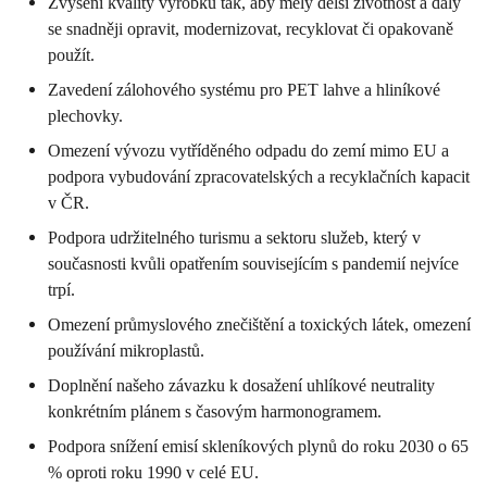
Zvýšení kvality výrobků tak, aby měly delší životnost a daly
se snadněji opravit, modernizovat, recyklovat či opakovaně
použít.
Zavedení zálohového systému pro PET lahve a hliníkové
plechovky.
Omezení vývozu vytříděného odpadu do zemí mimo EU a
podpora vybudování zpracovatelských a recyklačních kapacit
v ČR.
Podpora udržitelného turismu a sektoru služeb, který v
současnosti kvůli opatřením souvisejícím s pandemií nejvíce
trpí.
Omezení průmyslového znečištění a toxických látek, omezení
používání mikroplastů.
Doplnění našeho závazku k dosažení uhlíkové neutrality
konkrétním plánem s časovým harmonogramem.
Podpora snížení emisí skleníkových plynů do roku 2030 o 65
% oproti roku 1990 v celé EU.