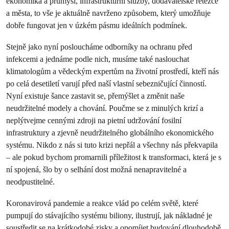
ekonomika a průmysl, infrastrukturní služby, dodavatelské řetězce
a města, to vše je aktuálně navrženo způsobem, který umožňuje
dobře fungovat jen v úzkém pásmu ideálních podmínek.
Stejně jako nyní posloucháme odborníky na ochranu před
infekcemi a jednáme podle nich, musíme také naslouchat
klimatologům a vědeckým expertům na životní prostředí, kteří nás
po celá desetiletí varují před naší vlastní sebezničující činností.
Nyní existuje šance zastavit se, přemýšlet a změnit naše
neudržitelné modely a chování. Poučme se z minulých krizí a
neplýtvejme cennými zdroji na pietní udržování fosilní
infrastruktury a zjevně neudržitelného globálního ekonomického
systému. Nikdo z nás si tuto krizi nepřál a všechny nás překvapila
– ale pokud bychom promarnili příležitost k transformaci, která je s
ní spojená, šlo by o selhání dost možná nenapravitelné a
neodpustitelné.
Koronavirová pandemie a reakce vlád po celém světě, které
pumpují do stávajícího systému biliony, ilustrují, jak nákladné je
soustředit se na krátkodobé zisky a opomíjet budování dlouhodobě