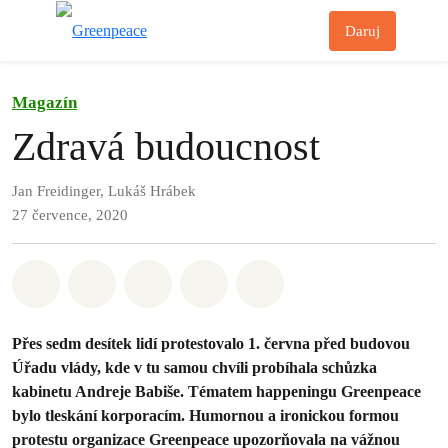
Př
Daruj
Menu
Magazín
Zdravá budoucnost
Jan Freidinger, Lukáš Hrábek
27 července, 2020
Sdílet na Whatsapp
Sdílet na Facebook
Sdílet na Twitter
Sdílet Email
Share on Bluesky
Přes sedm desítek lidí protestovalo 1. června před budovou
Úřadu vlády, kde v tu samou chvíli probíhala schůzka
kabinetu Andreje Babiše. Tématem happeningu Greenpeace
bylo tleskání korporacím. Humornou a ironickou formou
protestu organizace Greenpeace upozorňovala na vážnou