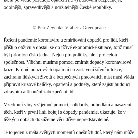
odolnější, spravedlivější a udržitelnější České republiky.
© Petr Zewlakk Vrabec / Greenpeace
Řešení pandemie koronaviru a zmírňování dopadů pro lidi, kteří
přišli o obživu a dostali se do tíživé ekonomické situace, totiž musí
být prioritou číslo jedna. Nejen pro politiky, ale i pro celou
společnost. Všichni musíme pomoci zmírnit dopady koronavirové
krize. Kromě nouzových opatření na zastavení šíření infekce,
záchranu lidských životů a bezpečných pracovních míst musí vláda
připravit krizové balíčky, opatření a podněty, které zajistí budoucí
zdravotní a finanční zabezpečení lidí.
Vzedmutí vlny vzájemné pomoci, solidarity, odhodlání a nasazení
těch, kteří v první linii bojují s dopady pandemie, ukazuje, že v
těžkých dobách dokážeme věci dříve nepředstavitelné.
Je to jeden z mála světlých momentů dnešních dní, který nám může