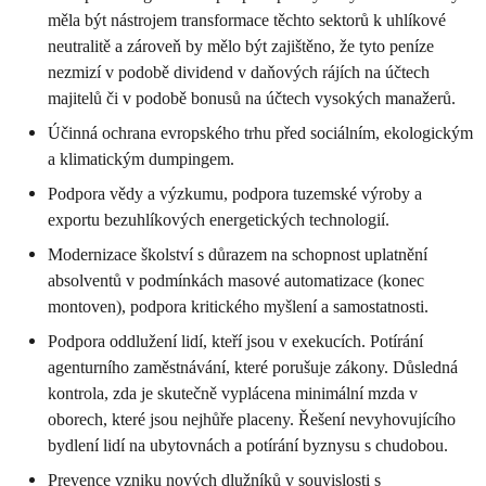
měla být nástrojem transformace těchto sektorů k uhlíkové
neutralitě a zároveň by mělo být zajištěno, že tyto peníze
nezmizí v podobě dividend v daňových rájích na účtech
majitelů či v podobě bonusů na účtech vysokých manažerů.
Účinná ochrana evropského trhu před sociálním, ekologickým
a klimatickým dumpingem.
Podpora vědy a výzkumu, podpora tuzemské výroby a
exportu bezuhlíkových energetických technologií.
Modernizace školství s důrazem na schopnost uplatnění
absolventů v podmínkách masové automatizace (konec
montoven), podpora kritického myšlení a samostatnosti.
Podpora oddlužení lidí, kteří jsou v exekucích. Potírání
agenturního zaměstnávání, které porušuje zákony. Důsledná
kontrola, zda je skutečně vyplácena minimální mzda v
oborech, které jsou nejhůře placeny. Řešení nevyhovujícího
bydlení lidí na ubytovnách a potírání byznysu s chudobou.
Prevence vzniku nových dlužníků v souvislosti s