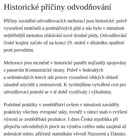
Historické příčiny odvodňování
Příčiny zavádění odvodňovacích meliorací jsou historické: právě
vysoušení mokřadů a podmáčených půd u nás bylo v minulosti
nejběžnější metodou získávání nové úrodné půdy. Odvodňování
české krajiny začalo už na konci 19. století v důsledku opatření
proti povodním.
Meliorace jsou nicméně v historické paměti nejčastěji spojovány
s panstvím Komunistické strany. Právě v šedesátých
a sedmdesátých letech stát proces vysoušení vlhkých oblastí
zásadně urychlil a zintenzivnil. K rychlejšímu vytváření cest pro
odvodňovací potrubí se v té době využívaly i výbušniny.
Podobné praktiky v zemědělství ovšem v minulosti zaváděly
prakticky všechny evropské státy, rovněž v rámci snah o zvýšení
výnosů ze zemědělské produkce. I dnes Česká republika při
přepočtu odvodněných ploch na výměru celého státu zaujímá až
jedenácté místo, přičemž statistikám vévodí Nizozemí a Dánsko.