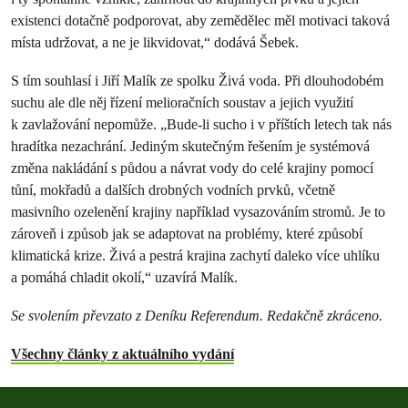
existenci dotačně podporovat, aby zemědělec měl motivaci taková
místa udržovat, a ne je likvidovat,“ dodává Šebek.
S tím souhlasí i Jiří Malík ze spolku Živá voda. Při dlouhodobém
suchu ale dle něj řízení melioračních soustav a jejich využití
k zavlažování nepomůže. „Bude-li sucho i v příštích letech tak nás
hradítka nezachrání. Jediným skutečným řešením je systémová
změna nakládání s půdou a návrat vody do celé krajiny pomocí
tůní, mokřadů a dalších drobných vodních prvků, včetně
masivního ozelenění krajiny například vysazováním stromů. Je to
zároveň i způsob jak se adaptovat na problémy, které způsobí
klimatická krize. Živá a pestrá krajina zachytí daleko více uhlíku
a pomáhá chladit okolí,“ uzavírá Malík.
Se svolením převzato z Deníku Referendum. Redakčně zkráceno.
Všechny články z aktuálního vydání