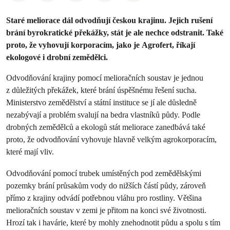
Staré meliorace dál odvodňují českou krajinu. Jejich rušení
brání byrokratické překážky, stát je ale nechce odstranit. Také
proto, že vyhovují korporacím, jako je Agrofert, říkají
ekologové i drobní zemědělci.
Odvodňování krajiny pomocí melioračních soustav je jednou
z důležitých překážek, které brání úspěšnému řešení sucha.
Ministerstvo zemědělství a státní instituce se jí ale důsledně
nezabývají a problém svalují na bedra vlastníků půdy. Podle
drobných zemědělců a ekologů stát meliorace zanedbává také
proto, že odvodňování vyhovuje hlavně velkým agrokorporacím,
které mají vliv.
Odvodňování pomocí trubek umístěných pod zemědělskými
pozemky brání průsakům vody do nižších částí půdy, zároveň
přímo z krajiny odvádí potřebnou vláhu pro rostliny. Většina
melioračních soustav v zemi je přitom na konci své životnosti.
Hrozí tak i havárie, které by mohly znehodnotit půdu a spolu s tím