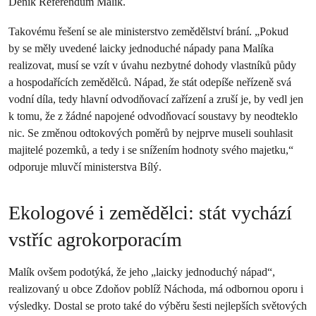
Deník Referendum Malík.
Takovému řešení se ale ministerstvo zemědělství brání. „Pokud
by se měly uvedené laicky jednoduché nápady pana Malíka
realizovat, musí se vzít v úvahu nezbytné dohody vlastníků půdy
a hospodařících zemědělců. Nápad, že stát odepíše neřízeně svá
vodní díla, tedy hlavní odvodňovací zařízení a zruší je, by vedl jen
k tomu, že z žádné napojené odvodňovací soustavy by neodteklo
nic. Se změnou odtokových poměrů by nejprve museli souhlasit
majitelé pozemků, a tedy i se snížením hodnoty svého majetku,“
odporuje mluvčí ministerstva Bílý.
Ekologové i zemědělci: stát vychází
vstříc agrokorporacím
Malík ovšem podotýká, že jeho „laicky jednoduchý nápad“,
realizovaný u obce Zdoňov poblíž Náchoda, má odbornou oporu i
výsledky. Dostal se proto také do výběru šesti nejlepších světových