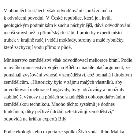
V obou těchto státech však odvodňování slouží zejména
k odvrácení povodní. V České republice, která je i kvůli
geologickým podmínkám k suchu náchylnější, dává odvodňování
menší smysl než u přímořských států. I proto by experti místo
trubek v krajině raději viděli mokřady, stromy a malé rybníčky,
které zachycují vodu přímo v půdě.
Ministerstvo zemědělství však odvodňovací meliorace brání. Podle
mluvčího ministerstva Vojtěcha Bílého i nadále platí argument, že
pomáhají zvyšování výnosů v zemědělství, což pomáhá i drobným
zemědělcům. „Historicky bylo v zájmu malých vlastníků, aby
odvodňovací meliorace fungovaly, byly udržovány a umožnily
stabilnější výnosy na půdách se snadnějším obhospodařováním
zemědělskou technikou. Mnoho těchto systémů je dodnes
funkčních, díky pečlivé údržbě zefektivňují zemědělství,“
odpovídá na kritiku expertů Bílý.
Podle ekologického experta ze spolku Živá voda Jiřího Malíka