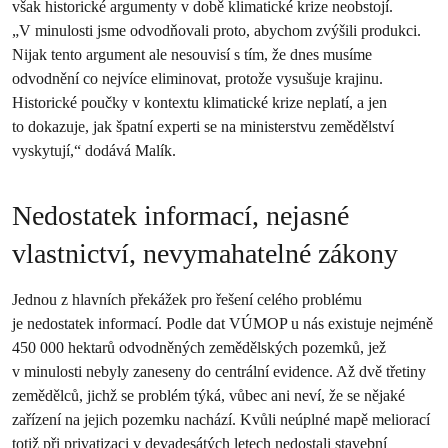
však historické argumenty v době klimatické krize neobstojí.
„V minulosti jsme odvodňovali proto, abychom zvýšili produkci.
Nijak tento argument ale nesouvisí s tím, že dnes musíme
odvodnění co nejvíce eliminovat, protože vysušuje krajinu.
Historické poučky v kontextu klimatické krize neplatí, a jen
to dokazuje, jak špatní experti se na ministerstvu zemědělství
vyskytují,“ dodává Malík.
Nedostatek informací, nejasné
vlastnictví, nevymahatelné zákony
Jednou z hlavních překážek pro řešení celého problému
je nedostatek informací. Podle dat VÚMOP u nás existuje nejméně
450 000 hektarů odvodněných zemědělských pozemků, jež
v minulosti nebyly zaneseny do centrální evidence. Až dvě třetiny
zemědělců, jichž se problém týká, vůbec ani neví, že se nějaké
zařízení na jejich pozemku nachází. Kvůli neúplné mapě meliorací
totiž při privatizaci v devadesátých letech nedostali stavební