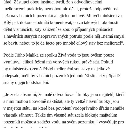
úřad. Zástupci obou institucí tvrdí, že s odvodňovacími
melioracemi prakticky nemohou nic dělat, protože odpovědnost
leží na vlastnících pozemků a jejich domluvě. Mluvčí ministerstva
Bílý pak dokonce odmítá komentovat, co za takových okolností
dělat v situacích, kdy zařízení selžou: o případných průsacích
a haváriích starých neopravovaných potrubí podle něj „nemá smysl
se bavit, neboť to je de facto pro mnohé cílový stav bez meliorací“.
Podle Jiřího Malíka ze spolku Živá voda to jsou ovšem pouze
výmluvy, jelikož řešení má ve svých rukou právě stát. Pokud
by ministerstvo zemědělství meliorační soustavy majetkově
odepsalo, měli by vlastníci pozemků jednodušší situaci v případě
snahy o jejich odstranění.
„Je zcela absurdní, že malé odvodňovací trubky jsou majitelů, kteří
s nimi mohou libovolně nakládat, ale ty velké hlavní trubky jsou
v majetku státu, na které bez povolení vodoprávního úřadu nemůže
vlastník sáhnout. Takže tím vlastně stát zcela blokuje majitelům
pozemků možnost zadržet vodu na svém pozemku,“ vysvětluje pro