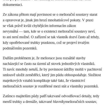
dokumentaci.
Ze zákona přitom mají povinnost se o meliorační soustavy starat
a opravovat je, jinak jim hrozí mnohatisícové pokuty. V praxi
se však právě kvůli chybějícím informacím zákon
nevymáhá — tam, kde se o existenci meliorační soustavy neví,
to ani není možné. O zařízení se tak vlastník dozví často až tehdy,
kdy opotřebované trubky prasknou, což se projeví trvalým
podmáčením pozemků.
Dalším problémem je, že meliorace jsou rozsáhlé stavby
nacházející se často na území až stovek jednotlivých vlastníků.
Ti navíc mnohdy netuší, že by povinnost údržby mohli v pachtovní
smlouvě uložit zemědělci, který jim půdu obhospodařuje. Složitost
majetkových vztahů komplikuje také fakt, že vlastnictví
melioračních soustav je rozdělené mezi stát a vlastníky pozemků.
Zatímco majitelům půdy patří takzvané odvodňovací detaily, tedy
menší trubky a drenáže, takzvané
hlavníky
melioračních soustav,