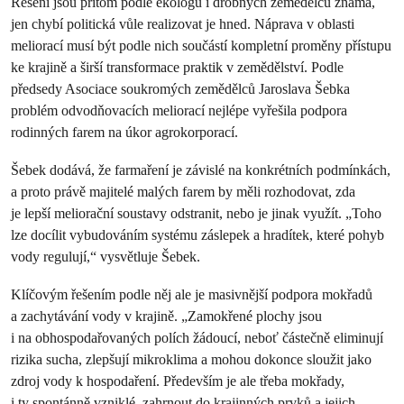
Řešení jsou přitom podle ekologů i drobných zemědělců známá,
jen chybí politická vůle realizovat je hned. Náprava v oblasti
meliorací musí být podle nich součástí kompletní proměny přístupu
ke krajině a širší transformace praktik v zemědělství. Podle
předsedy Asociace soukromých zemědělců Jaroslava Šebka
problém odvodňovacích meliorací nejlépe vyřešila podpora
rodinných farem na úkor agrokorporací.
Šebek dodává, že farmaření je závislé na konkrétních podmínkách,
a proto právě majitelé malých farem by měli rozhodovat, zda
je lepší meliorační soustavy odstranit, nebo je jinak využít. „Toho
lze docílit vybudováním systému záslepek a hradítek, které pohyb
vody regulují,“ vysvětluje Šebek.
Klíčovým řešením podle něj ale je masivnější podpora mokřadů
a zachytávání vody v krajině. „Zamokřené plochy jsou
i na obhospodařovaných polích žádoucí, neboť částečně eliminují
rizika sucha, zlepšují mikroklima a mohou dokonce sloužit jako
zdroj vody k hospodaření. Především je ale třeba mokřady,
i ty spontánně vzniklé, zahrnout do krajinných prvků a jejich