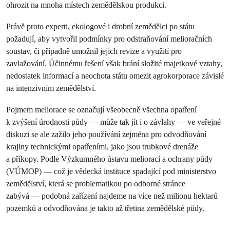
ohrozit na mnoha místech zemědělskou produkci.
Právě proto experti, ekologové i drobní zemědělci po státu
požadují, aby vytvořil podmínky pro odstraňování melioračních
soustav, či případně umožnil jejich revize a využití pro
zavlažování. Účinnému řešení však brání složité majetkové vztahy,
nedostatek informací a neochota státu omezit agrokorporace závislé
na intenzivním zemědělství.
Pojmem meliorace se označují všeobecně všechna opatření
k zvýšení úrodnosti půdy — může tak jít i o závlahy — ve veřejné
diskuzi se ale zažilo jeho používání zejména pro odvodňování
krajiny technickými opatřeními, jako jsou trubkové drenáže
a příkopy. Podle Výzkumného ústavu meliorací a ochrany půdy
(VÚMOP) — což je vědecká instituce spadající pod ministerstvo
zemědělství, která se problematikou po odborné stránce
zabývá — podobná zařízení najdeme na více než milionu hektarů
pozemků a odvodňována je takto až třetina zemědělské půdy.