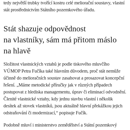
tedy největší trubky tvořící kostru celé meliorační soustavy, vlastní
stát prostřednictvím Státního pozemkového úřadu.
Stát shazuje odpovědnost
na vlastníky, sám má přitom máslo
na hlavě
Složitost vlastnických vztahů je podle tiskového mluvčího
VÚMOP Petra Fučíka také hlavním důvodem, proč stát nemůže
účinně do melioračních soustav zasahovat a prosazovat koncepční
řešení. „Máme metodické příručky jak v různých případech
postupovat z hlediska managementu, úprav či eliminací odvodnění.
Členité vlastnické vztahy, kdy jednu stavbu vlastní i několik
desítek až stovek vlastníků, jsou aktuálně hlavní překážkou jejich
odstraňování či modernizací,“ popisuje Fučík.
Podobně mluví i ministerstvo zemědělství a Státní pozemkový