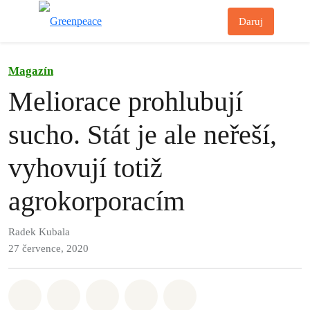
Př
Daruj
Menu
Magazín
Meliorace prohlubují
sucho. Stát je ale neřeší,
vyhovují totiž
agrokorporacím
Radek Kubala
27 července, 2020
Sdílet na Whatsapp
Sdílet na Facebook
Sdílet na Twitter
Sdílet Email
Share on Bluesky