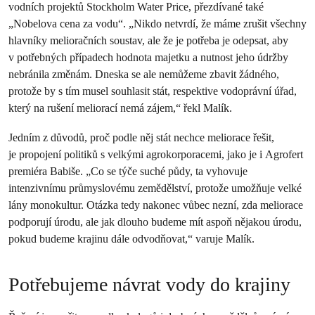
vodních projektů Stockholm Water Price, přezdívané také
„Nobelova cena za vodu“. „Nikdo netvrdí, že máme zrušit všechny
hlavníky melioračních soustav, ale že je potřeba je odepsat, aby
v potřebných případech hodnota majetku a nutnost jeho údržby
nebránila změnám. Dneska se ale nemůžeme zbavit žádného,
protože by s tím musel souhlasit stát, respektive vodoprávní úřad,
který na rušení meliorací nemá zájem,“ řekl Malík.
Jedním z důvodů, proč podle něj stát nechce meliorace řešit,
je propojení politiků s velkými agrokorporacemi, jako je i Agrofert
premiéra Babiše. „Co se týče suché půdy, ta vyhovuje
intenzivnímu průmyslovému zemědělství, protože umožňuje velké
lány monokultur. Otázka tedy nakonec vůbec nezní, zda meliorace
podporují úrodu, ale jak dlouho budeme mít aspoň nějakou úrodu,
pokud budeme krajinu dále odvodňovat,“ varuje Malík.
Potřebujeme návrat vody do krajiny