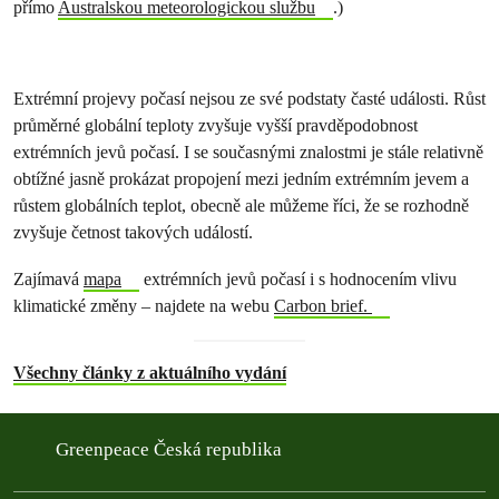
přímo
Australskou meteorologickou službu
.)
Extrémní projevy počasí nejsou ze své podstaty časté události. Růst
průměrné globální teploty zvyšuje vyšší pravděpodobnost
extrémních jevů počasí. I se současnými znalostmi je stále relativně
obtížné jasně prokázat propojení mezi jedním extrémním jevem a
růstem globálních teplot, obecně ale můžeme říci, že se rozhodně
zvyšuje četnost takových událostí.
Zajímavá
mapa
extrémních jevů počasí i s hodnocením vlivu
klimatické změny – najdete na webu
Carbon brief.
Všechny články z aktuálního vydání
Greenpeace Česká republika