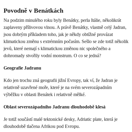
Povodně v Benátkách
Na podzim minulého roku byly Benátky, perla Itálie, několikrát
zaplaveny přílivovou vlnou. A právě Benátky, vlastně celý Jadran,
jsou dobrým příkladem toho, jak je někdy obtížné provázat
klimatickou změnu s extrémním počasím. Sešlo se zde totiž několik
jevů, které nemají s klimatickou změnou nic společného a
dohromady stvořily vodní monstrum. O co se jedná?
Geografie Jadranu
Kdo jen trochu zná geografii jižní Evropy, tak ví, že Jadran je
relativně uzavřené moře, které je na svém severozápadním
výběžku v oblasti Benátek i relativně mělké.
Oblast severozápadního Jadranu dlouhodobě klesá
Je totiž součástí malé tektonické desky, Adriatic plate, která je
dlouhodobě tlačena Afrikou pod Evropu.