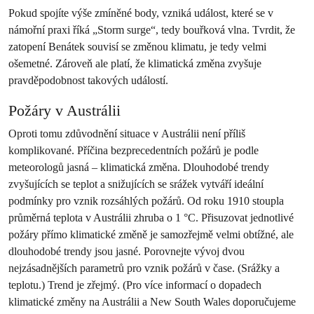
Pokud spojíte výše zmíněné body, vzniká událost, které se v
námořní praxi říká „Storm surge“, tedy bouřková vlna. Tvrdit, že
zatopení Benátek souvisí se změnou klimatu, je tedy velmi
ošemetné. Zároveň ale platí, že klimatická změna zvyšuje
pravděpodobnost takových událostí.
Požáry v Austrálii
Oproti tomu zdůvodnění situace v Austrálii není příliš
komplikované. Příčina bezprecedentních požárů je podle
meteorologů jasná – klimatická změna. Dlouhodobé trendy
zvyšujících se teplot a snižujících se srážek vytváří ideální
podmínky pro vznik rozsáhlých požárů. Od roku 1910 stoupla
průměrná teplota v Austrálii zhruba o 1 °C. Přisuzovat jednotlivé
požáry přímo klimatické změně je samozřejmě velmi obtížné, ale
dlouhodobé trendy jsou jasné. Porovnejte vývoj dvou
nejzásadnějších parametrů pro vznik požárů v čase. (Srážky a
teplotu.) Trend je zřejmý. (Pro více informací o dopadech
klimatické změny na Austrálii a New South Wales doporučujeme