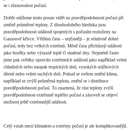
se i různorodost počasí.
Dobře můžeme tento posun vidět na pravděpodobnosti počasí při
změně průměrné teploty. Z dlouhodobého hlediska jsou
pravděpodobnosti událostí spojených s počasím rozloženy na
Gaussově křivce. Většinu času – nejčastěji – je relativně dobré
počasí, tedy bez velkých extrémů. Méně času přicházejí události
jako bouřky nebo výrazně teplé či studené dny. Nejméně často
jsme pak svědky opravdu extrémních událostí jako například velmi
chladných nebo naopak tropických dnů, vysokých srážkových
úhrnů nebo velmi suchých dnů. Pokud se ovšem změní klima,
například se zvýší průměrná teplota, změní se i distribuce
pravděpodobnosti počasí. To znamená, že růst teploty zvýší
pravděpodobnost extrémně teplého počasí a zároveň se objeví
možnost ještě extrémnější události.
Celý vztah mezi klimatem a extrémy počasí je ale komplikovanější.