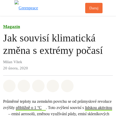
Př
Daruj
Menu
Magazín
Jak souvisí klimatická
změna s extrémy počasí
Milan Vítek
20 února, 2020
Sdílet na Whatsapp
Sdílet na Facebook
Sdílet na Twitter
Sdílet Email
Share on Bluesky
Průměrné teploty na zemském povrchu se od průmyslové revoluce
zvýšily
přibližně o 1 °C
. Toto zvýšení souvisí s
lidskou aktivitou
– emisí aerosolů, změnou využívání půdy, emisí skleníkových