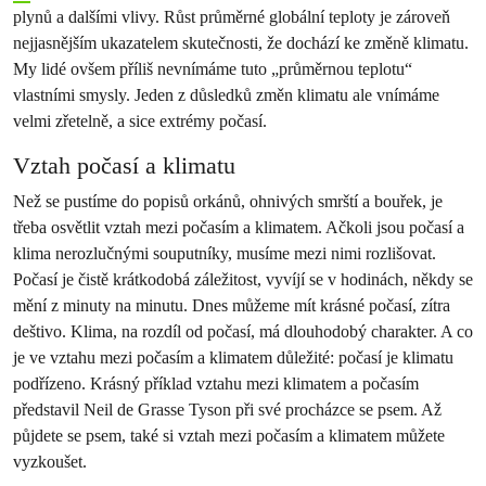
plynů a dalšími vlivy. Růst průměrné globální teploty je zároveň
nejjasnějším ukazatelem skutečnosti, že dochází ke změně klimatu.
My lidé ovšem příliš nevnímáme tuto „průměrnou teplotu“
vlastními smysly. Jeden z důsledků změn klimatu ale vnímáme
velmi zřetelně, a sice extrémy počasí.
Vztah počasí a klimatu
Než se pustíme do popisů orkánů, ohnivých smrští a bouřek, je
třeba osvětlit vztah mezi počasím a klimatem. Ačkoli jsou počasí a
klima nerozlučnými souputníky, musíme mezi nimi rozlišovat.
Počasí je čistě krátkodobá záležitost, vyvíjí se v hodinách, někdy se
mění z minuty na minutu. Dnes můžeme mít krásné počasí, zítra
deštivo. Klima, na rozdíl od počasí, má dlouhodobý charakter. A co
je ve vztahu mezi počasím a klimatem důležité: počasí je klimatu
podřízeno. Krásný příklad vztahu mezi klimatem a počasím
představil Neil de Grasse Tyson při své procházce se psem. Až
půjdete se psem, také si vztah mezi počasím a klimatem můžete
vyzkoušet.