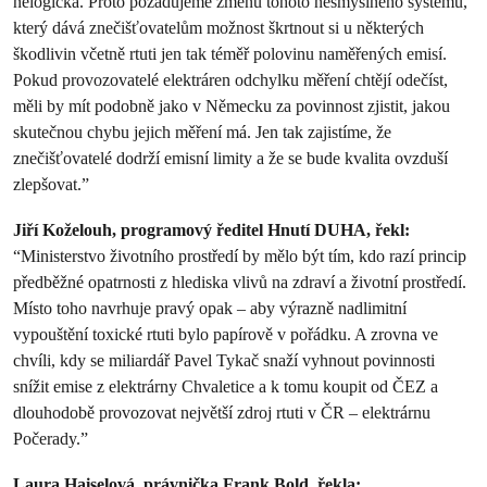
nelogická. Proto požadujeme změnu tohoto nesmyslného systému,
který dává znečišťovatelům možnost škrtnout si u některých
škodlivin včetně rtuti jen tak téměř polovinu naměřených emisí.
Pokud provozovatelé elektráren odchylku měření chtějí odečíst,
měli by mít podobně jako v Německu za povinnost zjistit, jakou
skutečnou chybu jejich měření má. Jen tak zajistíme, že
znečišťovatelé dodrží emisní limity a že se bude kvalita ovzduší
zlepšovat.”
Jiří Koželouh, programový ředitel Hnutí DUHA, řekl:
“Ministerstvo životního prostředí by mělo být tím, kdo razí princip
předběžné opatrnosti z hlediska vlivů na zdraví a životní prostředí.
Místo toho navrhuje pravý opak – aby výrazně nadlimitní
vypouštění toxické rtuti bylo papírově v pořádku. A zrovna ve
chvíli, kdy se miliardář Pavel Tykač snaží vyhnout povinnosti
snížit emise z elektrárny Chvaletice a k tomu koupit od ČEZ a
dlouhodobě provozovat největší zdroj rtuti v ČR – elektrárnu
Počerady.”
Laura Haiselová, právnička Frank Bold, řekla: