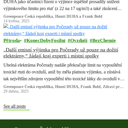
DUHA jako účastníci řízení o výjimce úspěšně prosadily snížení
výjimkového limitu pro rtuť (z 22 na 17 ug/m3) a také zkrácení
výjimky pouze do konce června 2026 místo původně
Greenpeace Česká republika, Hnutí DUHA a Frank Bold
14 května, 2025
provozovatelem požadovaného termínu do konce příštího roku.
Příroda
KonecDobyFosilní
Ovzduší
BezChemie
„Další emisní výjimka pro Počerady už pouze na dožití
elektrárny,“ žádají kraj experti i místní spolky
Uhelná elektrárna Počerady nadále překračuje limit na vypouštění
toxické rtuti do ovzduší, aniž by měla platnou výjimku, a zůstává
tak největším zdrojem vypouštění této toxické látky do ovzduší v
ČR.
Greenpeace Česká republika, Hnutí DUHA, Frank Bold, Zdraví pro
Most a MY Litvínovov
29 dubna, 2025
See all posts