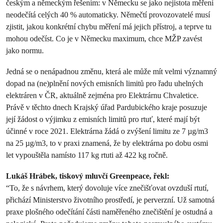
českým a německým řešením: v Německu se jako nejistota měření
neodečítá celých 40 % automaticky. Němečtí provozovatelé musí
zjistit, jakou konkrétní chybu měření má jejich přístroj, a teprve tu
mohou odečíst.
Co je v Německu maximum, chce MŽP zavést
jako normu.
Jedná se o nenápadnou změnu, která ale může mít velmi významný
dopad na (ne)plnění nových emisních limitů pro řadu uhelných
elektráren v ČR, aktuálně zejména pro Elektrárnu Chvaletice.
Právě v těchto dnech Krajský úřad Pardubického kraje posuzuje
její žádost o výjimku z emisních limitů pro rtuť, které mají být
účinné v roce 2021. Elektrárna žádá o zvýšení limitu ze 7 µg/m3
na 25 µg/m3, to v praxi znamená, že by elektrárna po dobu osmi
let vypouštěla namísto 117 kg rtuti až 422 kg ročně.
Lukáš Hrábek, tiskový mluvčí Greenpeace, řekl:
“To, že s návrhem, který dovoluje více znečišťovat ovzduší rtutí,
přichází Ministerstvo životního prostředí, je perverzní. Už samotná
praxe plošného odečítání části naměřeného znečištění je ostudná a