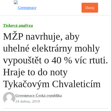
Př
Daruj
Menu
Tisková analýza
MŽP navrhuje, aby
uhelné elektrárny mohly
vypouštět o 40 % víc rtuti.
Hraje to do noty
Tykačovým Chvaleticím
Greenpeace Česká republika
24 dubna, 2019