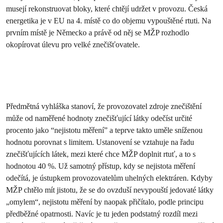
musejí rekonstruovat bloky, které chtějí udržet v provozu. Česká
energetika je v EU na 4. místě co do objemu vypouštěné rtuti.
Na
prvním místě je Německo a právě od něj se MŽP rozhodlo
okopírovat úlevu pro velké znečišťovatele.
Předmětná vyhláška stanoví, že provozovatel zdroje znečištění
může od naměřené hodnoty znečišťující látky odečíst určité
procento jako “nejistotu měření” a teprve takto uměle sníženou
hodnotu porovnat s limitem. Ustanovení se vztahuje na řadu
znečišťujících látek, mezi které chce MŽP doplnit rtuť, a to s
hodnotou 40 %. Už samotný přístup, kdy se nejistota měření
odečítá, je ústupkem provozovatelům uhelných elektráren. Kdyby
MŽP chtělo mít jistotu, že se do ovzduší nevypouští jedovaté látky
„omylem“, nejistotu měření by naopak přičítalo, podle principu
předběžné opatrnosti. Navíc je tu jeden podstatný rozdíl mezi