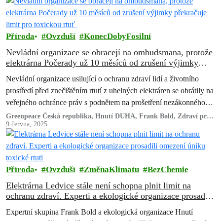
Příroda
Ovzduší
KonecDobyFosilní
Nevládní organizace se obracejí na ombudsmana, protože
elektrárna Počerady už 10 měsíců od zrušení výjimky
překračuje limit pro toxickou rtuť
Nevládní organizace usilující o ochranu zdraví lidí a životního
prostředí před znečištěním rtutí z uhelných elektráren se obrátily na
veřejného ochránce práv s podnětem na prošetření nezákonného
jednání úřadů,…
Greenpeace Česká republika, Hnutí DUHA, Frank Bold, Zdraví pro
Most a MY Litvínov
9 června, 2025
Příroda
Ovzduší
ZměnaKlimatu
BezChemie
Elektrárna Ledvice stále není schopna plnit limit na
ochranu zdraví. Experti a ekologické organizace prosadili
omezení úniku toxické rtuti
Expertní skupina Frank Bold a ekologická organizace Hnutí