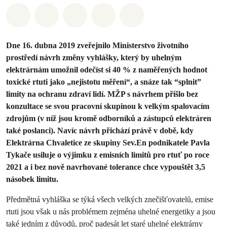
Sdílet na Whatsapp
Sdílet na Facebook
Sdílet na Twitter
Sdílet Email
Share on Bluesky
Dne 16. dubna 2019 zveřejnilo Ministerstvo životního
prostředí návrh změny vyhlášky, který by uhelným
elektrárnám umožnil odečíst si 40 % z naměřených hodnot
toxické rtuti jako „nejistotu měření“, a snáze tak “splnit”
limity na ochranu zdraví lidí. MŽP s návrhem přišlo bez
konzultace se svou pracovní skupinou k velkým spalovacím
zdrojům (v níž jsou kromě odborníků a zástupců elektráren
také poslanci)
. Navíc návrh přichází právě v době, kdy
Elektrárna Chvaletice ze skupiny Sev.En podnikatele Pavla
Tykače usiluje o výjimku z emisních limitů pro rtuť po roce
2021 a i bez nově navrhované tolerance chce vypouštět 3,5
násobek limitu.
Předmětná vyhláška se týká všech velkých znečišťovatelů, emise
rtuti jsou však u nás problémem zejména uhelné energetiky
a jsou
také jedním z důvodů, proč padesát let staré uhelné elektrárny