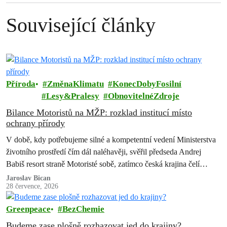
Související články
Příroda
ZměnaKlimatu
KonecDobyFosilní
Lesy&Pralesy
ObnovitelnéZdroje
Bilance Motoristů na MŽP: rozklad institucí místo
ochrany přírody
V době, kdy potřebujeme silné a kompetentní vedení Ministerstva
životního prostředí čím dál naléhavěji, svěřil předseda Andrej
Babiš resort straně Motoristé sobě, zatímco česká krajina čelí
suchu, erozi půdy, úbytku…
Jaroslav Bican
28 července, 2026
Greenpeace
BezChemie
Budeme zase plošně rozhazovat jed do krajiny?