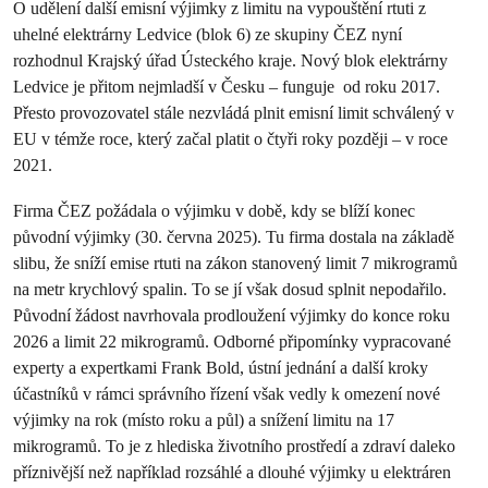
O udělení další emisní výjimky z limitu na vypouštění rtuti z
uhelné elektrárny Ledvice (blok 6) ze skupiny ČEZ nyní
rozhodnul Krajský úřad Ústeckého kraje. Nový blok elektrárny
Ledvice je přitom nejmladší v Česku – funguje od roku 2017.
Přesto provozovatel stále nezvládá plnit emisní limit schválený v
EU v témže roce, který začal platit o čtyři roky později – v roce
2021.
Firma ČEZ požádala o výjimku v době, kdy se blíží konec
původní výjimky (30. června 2025). Tu firma dostala na základě
slibu, že sníží emise rtuti na zákon stanovený limit 7 mikrogramů
na metr krychlový spalin. To se jí však dosud splnit nepodařilo.
Původní žádost navrhovala prodloužení výjimky do konce roku
2026 a limit 22 mikrogramů. Odborné připomínky vypracované
experty a expertkami Frank Bold, ústní jednání a další kroky
účastníků v rámci správního řízení však vedly k omezení nové
výjimky na rok (místo roku a půl) a snížení limitu na 17
mikrogramů. To je z hlediska životního prostředí a zdraví daleko
příznivější než například rozsáhlé a dlouhé výjimky u elektráren