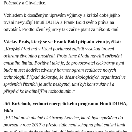
Počerady a Chvaletice.
Vzhledem k dosaženým úpravám výjimky a krátké době jejího
trvání nevyužijí Hnutí DUHA a Frank Bold svého práva na
odvolání. Prodloužení výjimky tak začne platit za několik dnů.
Václav Prais, který se ve Frank Bold případu věnuje, říká:
„
Krajský úřad má v řízení povinnost zajistit vysokou úroveň
ochrany životního prostředí. Proto jsme úřadu navrhli zpřísnění
emisního limitu. Pozitivní také je, že provozovatel elektrárny nyní
bude muset dodržet závazný harmonogram realizace nových
technologií. Případ dokazuje, že účast ekologických organizací ve
správních řízeních je stále nezbytná, umí být konstruktivní a
přispívá ke kvalitnějším rozhodnutím.“
Jiří Koželouh, vedoucí energetického programu Hnutí DUHA,
říká:
„
Příklad nové uhelné elektrárny Ledvice, která byla spuštěna do
provozu v roce 2017 a přesto stále není schopna plnit emisní limit
na rtuť, ukazuje že spalování uhlí jednoduše nevyhovuje aktuálním