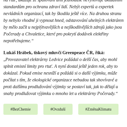
standardům pro ochranu zdraví lidí. Nebýt expertů a expertek
nevládních organizací, tak by škodila ještě více. Na druhou stranu
by nebylo vhodné ji vypnout hned, odstavování uhelných elektráren
by mělo začít u nejplýtvavějších a nejškodlivějších zdrojů jako jsou
Počerady a Chvaletice, které pro pokrytí dodávek elektřiny
nepotřebujeme.“
Lukáš Hrábek, tiskový mluvčí Greenpeace ČR, říká:
„
Provozovatel elektrárny Ledvice požádal o delší čas, aby mohl
splnit emisní limity pro rtuť. A nyní dostal ještě jeden rok, aby to
dokázal. Pokud emise nesníží a požádá si o další výjimku, může
počítat s tím, že ekologické organizace nebudou tak shovívavé a
proti dalšímu prodlužování výjimky se postaví tak, jak to dělají u
snahy prodlužovat výjimku o mnoho let u elektrárny Počerady.“
#
BezChemie
#
Ovzduší
#
ZměnaKlimatu