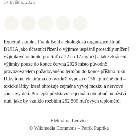
14 května, 2025
Sdílet na Whatsapp
Sdílet na Facebook
Sdílet na Twitter
Sdílet Email
Share on Bluesky
Expertní skupina Frank Bold a ekologická organizace Hnutí
DUHA jako účastníci řízení o výjimce úspěšně prosadily snížení
výjimkového limitu pro rtuť (z 22 na 17 ug/m3) a také zkrácení
výjimky pouze do konce června 2026 místo původně
provozovatelem požadovaného termínu do konce příštího roku.
Díky tomu elektrárna do ovzduší vypustí o 156 kg méně rtuti –
toxické látky, která ohrožuje zejména vývoj mozku a nervové
soustavy dětí. Pro lepší představu se jedná o obdobné množství
rtuti, jaké by vzniklo rozbitím 252 500 rtuťových teploměrů.
Elektrárna Ledvice
© Wikimedia Commons – Patrik Paprika