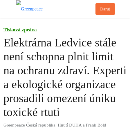
Př
Daruj
Menu
Tisková zpráva
Elektrárna Ledvice stále
není schopna plnit limit
na ochranu zdraví. Experti
a ekologické organizace
prosadili omezení úniku
toxické rtuti
Greenpeace Česká republika, Hnutí DUHA a Frank Bold