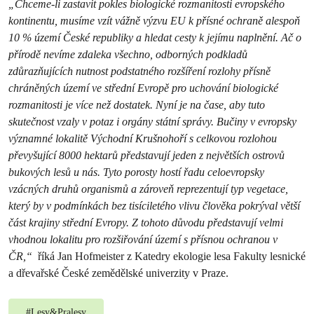
„Chceme-li zastavit pokles biologické rozmanitosti evropského
kontinentu, musíme vzít vážně výzvu EU k přísné ochraně alespoň
10 % území České republiky a hledat cesty k jejímu naplnění. Ač o
přírodě nevíme zdaleka všechno, odborných podkladů
zdůrazňujících nutnost podstatného rozšíření rozlohy přísně
chráněných území ve střední Evropě pro uchování biologické
rozmanitosti je více než dostatek. Nyní je na čase, aby tuto
skutečnost vzaly v potaz i orgány státní správy. Bučiny v evropsky
významné lokalitě Východní Krušnohoří s celkovou rozlohou
převyšující 8000 hektarů představují jeden z největších ostrovů
bukových lesů u nás. Tyto porosty hostí řadu celoevropsky
vzácných druhů organismů a zároveň reprezentují typ vegetace,
který by v podmínkách bez tisíciletého vlivu člověka pokrýval větší
část krajiny střední Evropy. Z tohoto důvodu představují velmi
vhodnou lokalitu pro rozšiřování území s přísnou ochranou v
ČR,“
říká Jan Hofmeister z Katedry ekologie lesa Fakulty lesnické
a dřevařské České zemědělské univerzity v Praze.
#
Lesy&Pralesy