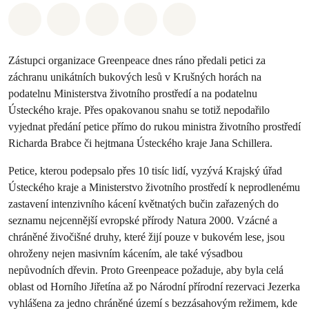
Sdílet na Whatsapp
Sdílet na Facebook
Sdílet na Twitter
Sdílet Email
Share on Bluesky
Zástupci organizace Greenpeace dnes ráno předali petici za
záchranu unikátních bukových lesů v Krušných horách na
podatelnu Ministerstva životního prostředí a na podatelnu
Ústeckého kraje. Přes opakovanou snahu se totiž nepodařilo
vyjednat předání petice přímo do rukou ministra životního prostředí
Richarda Brabce či hejtmana Ústeckého kraje Jana Schillera.
Petice, kterou podepsalo přes 10 tisíc lidí, vyzývá Krajský úřad
Ústeckého kraje a Ministerstvo životního prostředí k neprodlenému
zastavení intenzivního kácení květnatých bučin zařazených do
seznamu nejcennější evropské přírody Natura 2000. Vzácné a
chráněné živočišné druhy, které žijí pouze v bukovém lese, jsou
ohroženy nejen masivním kácením, ale také výsadbou
nepůvodních dřevin. Proto Greenpeace požaduje, aby byla celá
oblast od Horního Jiřetína až po Národní přírodní rezervaci Jezerka
vyhlášena za jedno chráněné území s bezzásahovým režimem, kde