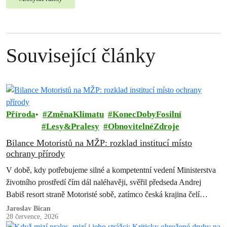
Související články
Příroda
ZměnaKlimatu
KonecDobyFosilní
Lesy&Pralesy
ObnovitelnéZdroje
Bilance Motoristů na MŽP: rozklad institucí místo
ochrany přírody
V době, kdy potřebujeme silné a kompetentní vedení Ministerstva
životního prostředí čím dál naléhavěji, svěřil předseda Andrej
Babiš resort straně Motoristé sobě, zatímco česká krajina čelí
suchu, erozi půdy, úbytku…
Jaroslav Bican
28 července, 2026