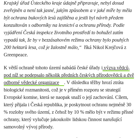
Krajský úřad Ústeckého kraje údajně připravuje, nebyl dosud
zveřejněn a není tak jasné, jakým způsobem a v jaké míře by měla
být ochrana bukových lesů zajištěna a jestli byl návrh předem
konzultován s odborníky na lesnictví a ochranu přírody. Podle
vyjádření Česká inspekce životního prostředí to bohužel zatím
vypadá tak, že by v bezzásahovém režimu ochrany bylo pouhých
200 hektarů lesa, což je žalostně málo,“
říká Nikol Krejčová z
Greenpeace.
K větší ochraně tohoto území nabádá české úřady i
výzva vědců,
pod níž se podepsalo několik předních českých přírodovědců a dvě
odborné vědecké organizace
. V důsledku těžby hrozí ztráta
biologické rozmanitosti, což je v přímém rozporu se strategií
Evropské komise, která se naopak snaží o její zachování. Cílem,
který přijala i Česká republika, je poskytnout ochranu nejméně 30
% rozlohy svého území, z čehož by 10 % mělo být v režimu přísné
ochrany, který vylučuje jakoukoliv lidskou činnost narušující
samovolný vývoj přírody.