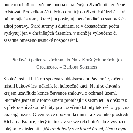
bude moci příroda včetně mnoha chráněných živočichů nerušeně
existovat. Pro velkou část těchto druhů jsou životně důležité staré
odumírající stromy, které jim poskytují nenahraditelná stanoviště a
zdroj potravy. Staré stromy s dutinami se v dostatečném počtu
vyskytují jen v chráněných územích, v nichž je vyloučeno či
zásadně omezeno lesnické hospodaření.
Předávání petice za záchranu bučin v Krušných horách. (c)
Greenpeace – Barbora Sommers
Společnost I. H. Farm spojená s uhlobaronem Pavlem Tykačem
místní bukový les několik let holosečně kácí. Nyní se chystá s
krajem uzavřít do konce července smlouvu o ochraně území.
Nicméně jednání v tomto směru probíhají už sedm let, a došlo tak
k překročení zákonné lhůty pro uzavření dohody takového typu, na
což organizace Greenpeace upozornila ministra životního prostředí
Richarda Brabce, který tento stav ve své rekci přešel bez vyvození
jakýkoliv důsledků. „
Návrh dohody o ochraně území, kterou nyní