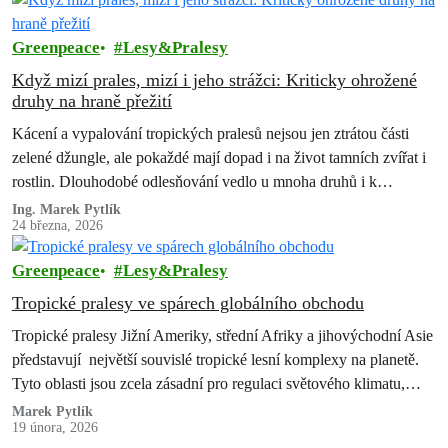
Greenpeace
Lesy&Pralesy
Když mizí prales, mizí i jeho strážci: Kriticky ohrožené
druhy na hraně přežití
Kácení a vypalování tropických pralesů nejsou jen ztrátou části
zelené džungle, ale pokaždé mají dopad i na život tamních zvířat i
rostlin. Dlouhodobé odlesňování vedlo u mnoha druhů i k…
Ing. Marek Pytlík
24 března, 2026
Greenpeace
Lesy&Pralesy
Tropické pralesy ve spárech globálního obchodu
Tropické pralesy Jižní Ameriky, střední Afriky a jihovýchodní Asie
představují největší souvislé tropické lesní komplexy na planetě.
Tyto oblasti jsou zcela zásadní pro regulaci světového klimatu,
koloběh vody a uchování…
Marek Pytlík
19 února, 2026