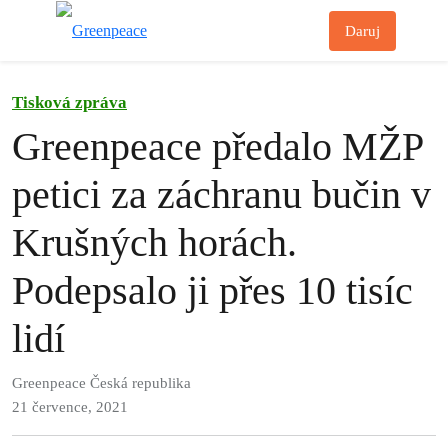
Př
Daruj
Menu
Tisková zpráva
Greenpeace předalo MŽP
petici za záchranu bučin v
Krušných horách.
Podepsalo ji přes 10 tisíc
lidí
Greenpeace Česká republika
21 července, 2021