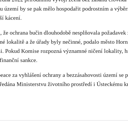
ku území by se pak mělo hospodařit podrostním a výb
ší kácení.
 že ochrana bučin dlouhodobě nesplňovala požadavek 
 lokalitě a že úřady byly nečinné, podalo město Horní 
i. Pokud Komise rozpozná významné ničení lokality, h
finanční sankce.
eace za vyhlášení ochrany a bezzásahovosti území se p
 předána Ministerstvu životního prostředí i Ústeckému kr