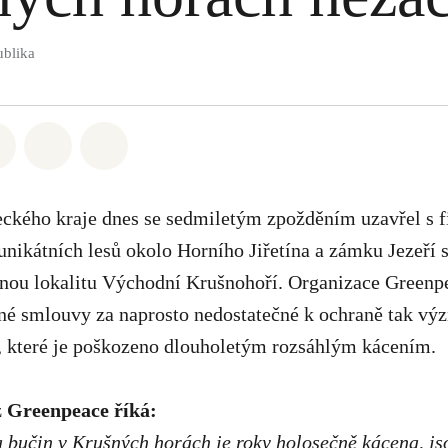
ublika
atsapp
 na Facebook
Sdílet na Twitter
Sdílet Email
Share on Bluesky
eckého kraje dnes se sedmiletým zpožděním uzavřel s f
nikátních lesů okolo Horního Jiřetína a zámku Jezeří 
ou lokalitu Východní Krušnohoří. Organizace Greenp
é smlouvy za naprosto nedostatečné k ochraně tak v
, které je poškozeno dlouholetým rozsáhlým kácením.
z Greenpeace říká:
 bučin v Krušných horách je roky holosečně kácena, j