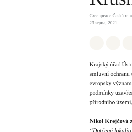
Greenpeace Česká rep
23 srpna, 2021
Sdílet na Wh
Sdílet
Krajský úřad Úst
smluvní ochranu u
evropsky významn
podmínky uzavřen
přírodního území
Nikol Krejčová 
“Dotčená lokalita