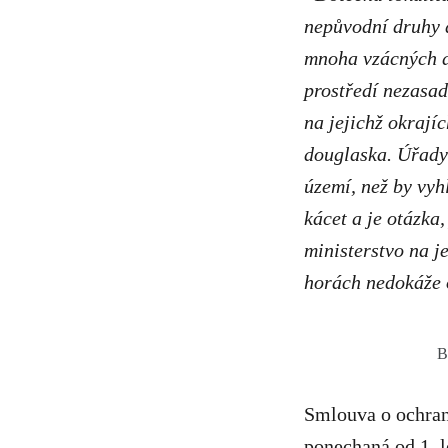
nepůvodní druhy d
mnoha vzácných d
prostředí nezasad
na jejichž okrají
douglaska. Úřady 
území, než by vyh
kácet a je otázka,
ministerstvo na 
horách nedokáže 
B
Smlouva o ochran
ponechaná od 1. l