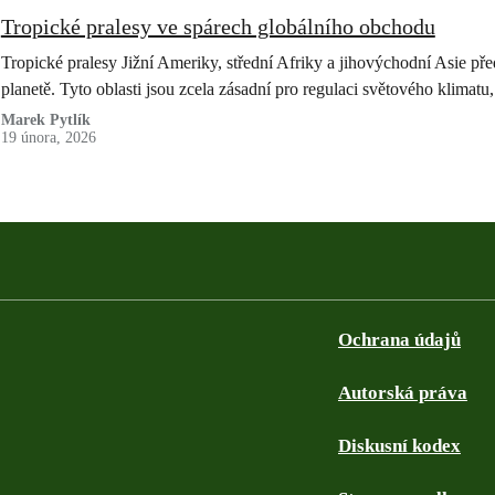
Tropické pralesy ve spárech globálního obchodu
Tropické pralesy Jižní Ameriky, střední Afriky a jihovýchodní Asie pře
planetě. Tyto oblasti jsou zcela zásadní pro regulaci světového klima
Marek Pytlík
19 února, 2026
Ochrana údajů
Autorská práva
Diskusní kodex