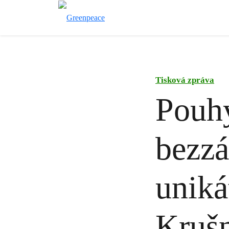
Tisková zpráva
Pouhý
bezz
uniká
Krušn