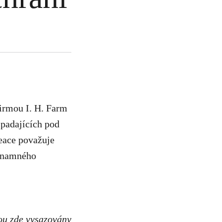
irmou I. H. Farm
spadajících pod
eace považuje
ýznamného
sou zde vysazovány