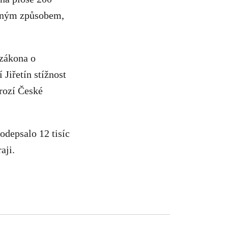
ěrným způsobem,
zákona o
Jiřetín stížnost
rozí České
odepsalo 12 tisíc
aji.