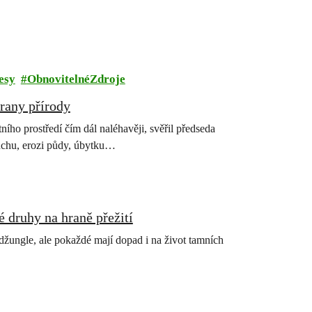
esy
ObnovitelnéZdroje
rany přírody
ího prostředí čím dál naléhavěji, svěřil předseda
suchu, erozi půdy, úbytku…
é druhy na hraně přežití
 džungle, ale pokaždé mají dopad i na život tamních