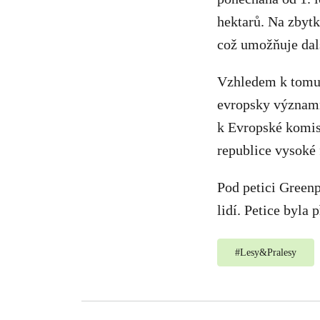
hektarů. Na zbyt
což umožňuje dal
Vzhledem k tomu,
evropsky významné
k Evropské komis
republice vysoké 
Pod petici Greenp
lidí. Petice byla
#
Lesy&Pralesy