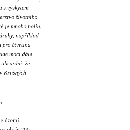
a s výskytem
erstvo životního
tě je mnoho holin,
 druhy, například
 pro čtvrtinu
bude moci dále
e absurdní, že
 v Krušných
ec
je území
 na ploše 200