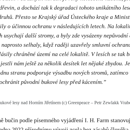
řevin, a dochází tak k degradaci tohoto unikátního les
ruhů. Přesto se Krajský úřad Ústeckého kraje a Minist
ily o účinnou ochranu v následujících letech. Na lokali
ch usychají další stromy, a byly zde vysázeny nepůvodní
naprosto selhaly, když raději uzavřely smluvní ochranu
lásily chráněné území na celé lokalitě. V lesích se tak 
 jestli nám ještě za několik desítek let nějaké zbydou. J
jednu stranu podporuje výsadbu nových stromů, zatímco
ochránit původní bukové lesy před kácením.”
ukové lesy nad Horním Jiřetínem (c) Greenpeace – Petr Zewlakk Vrab
ě bučin podle písemného vyjádření I. H. Farm stanovu
edna 2022 přírodnímu vývoji zcela bez zásahů člověka