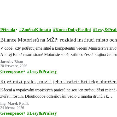
Příroda
ZměnaKlimatu
KonecDobyFosilní
Lesy&Pral
Bilance Motoristů na MŽP: rozklad institucí místo och
V době, kdy potřebujeme silné a kompetentní vedení Ministerstva životn
Andrej Babiš resort straně Motoristé sobě, zatímco česká krajina čelí 
Jaroslav Bican
28 července, 2026
Greenpeace
Lesy&Pralesy
Když mizí prales, mizí i jeho strážci: Kriticky ohrožen
Kácení a vypalování tropických pralesů nejsou jen ztrátou části zelené
zvířat i rostlin. Dlouhodobé odlesňování vedlo u mnoha druhů i k…
Ing. Marek Pytlík
24 března, 2026
Greenpeace
Lesy&Pralesy