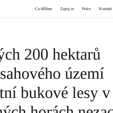
Co děláme
Zapoj se
Práce
Kontakt
ch 200 hektarů
ásahového území
tní bukové lesy v
ých horách nezac