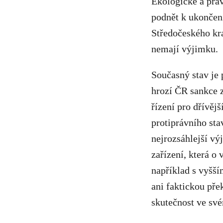
Ekologické a práv
podnět k ukončení
Středočeského kr
nemají výjimku.
Současný stav je 
hrozí ČR sankce z
řízení pro dřívějš
protiprávního sta
nejrozsáhlejší vý
zařízení, která o 
například s vyšší
ani faktickou pře
skutečnost ve sv