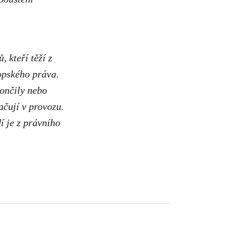
 kteří těží z
ropského práva.
končily nebo
ačují v provozu.
í je z právního