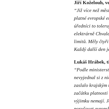
Jiří Koželouh, 
“Již více než měsí
platné evropské em
úředníci to toler
elektrárně Chvale
limitů. Měly čtyř
Každý další den j
Lukáš Hrábek, t
“Podle ministerst
nevyjednal si z n
zaslalo krajským 
začátku platnosti
výjimku nemají. J
porušovat evropsk