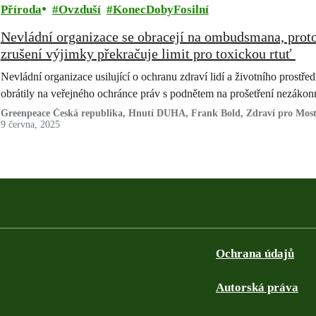
Příroda
Ovzduší
KonecDobyFosilní
Nevládní organizace se obracejí na ombudsmana, proto
zrušení výjimky překračuje limit pro toxickou rtuť
Nevládní organizace usilující o ochranu zdraví lidí a životního prostřed
obrátily na veřejného ochránce práv s podnětem na prošetření nezáko
Greenpeace Česká republika, Hnutí DUHA, Frank Bold, Zdraví pro Most
9 června, 2025
Ochrana údajů
Autorská práva