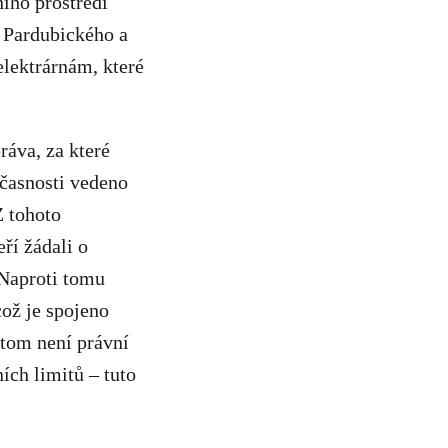
ího prostředí
y Pardubického a
lektrárnám, které
ráva, za které
učasnosti vedeno
Z tohoto
ří žádali o
 Naproti tomu
což je spojeno
itom není právní
ích limitů – tuto