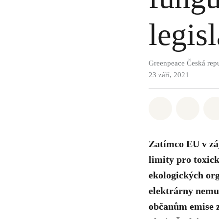
legis
Greenpeace Česká rep
23 září, 2021
Sdílet na Wh
Sdílet
Zatímco EU v záj
limity pro toxic
ekologických or
elektrárny nemus
občanům emise z 