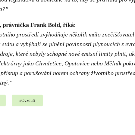
la?”
 právnička Frank Bold, říká:
otního prostředí zvýhodňuje několik málo znečišťovatelů,
 státu a vyhýbají se plnění povinností plynoucích z ev
droje, které nebyly schopné nové emisní limity plnit, u
lektrárny jako Chvaletice, Opatovice nebo Mělník pokr
přístup a porušování norem ochrany životního prostřed
tný.”
#
Ovzduší