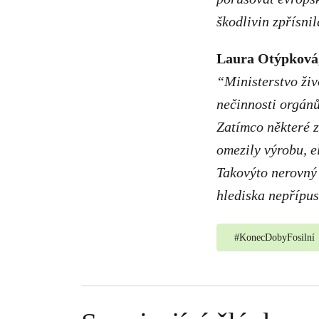
škodlivin zpřísni
Laura Otýpková,
“Ministerstvo živ
nečinnosti orgánů
Zatímco některé z
omezily výrobu, e
Takovýto nerovný 
hlediska nepřípus
#
KonecDobyFosilní