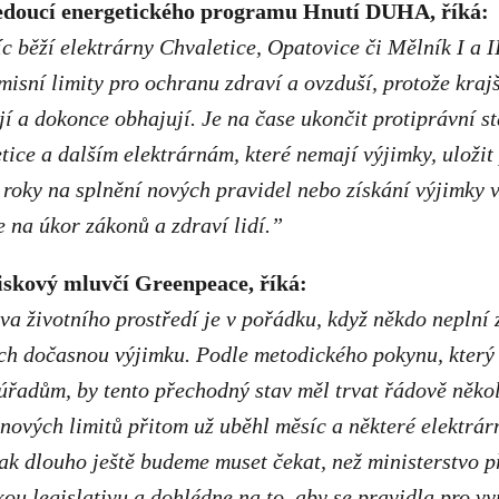
vedoucí energetického programu Hnutí DUHA, říká:
c běží elektrárny Chvaletice, Opatovice či Mělník I a II
isní limity pro ochranu zdraví a ovzduší, protože krajšt
ují a dokonce obhajují. Je na čase ukončit protiprávní s
tice a dalším elektrárnám, které nemají výjimky, uložit
i roky na splnění nových pravidel nebo získání výjimky 
e na úkor zákonů a zdraví lidí.”
iskový mluvčí Greenpeace, říká:
va životního prostředí je v pořádku, když někdo neplní 
ich dočasnou výjimku. Podle metodického pokynu, který
úřadům, by tento přechodný stav měl trvat řádově něko
 nových limitů přitom už uběhl měsíc a některé elektrár
ak dlouho ještě budeme muset čekat, než ministerstvo 
ou legislativu a dohlédne na to, aby se pravidla pro v