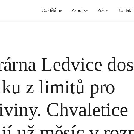
Co děláme
Zapoj se
Práce
Kontakt
rárna Ledvice dos
ku z limitů pro
iviny. Chvaletice
jí už měsíc v roz