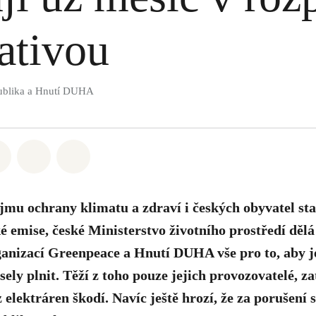
lativou
ublika a Hnutí DUHA
atsapp
 na Facebook
Sdílet na Twitter
Sdílet Email
Share on Bluesky
mu ochrany klimatu a zdraví i českých obyvatel sta
ké emise, české Ministerstvo životního prostředí dělá
ganizací Greenpeace a Hnutí DUHA vše pro to, aby j
ely plnit. Těží z toho pouze jejich provozovatelé, 
elektráren škodí. Navíc ještě hrozí, že za porušení