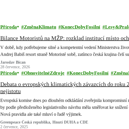
Příroda
ZměnaKlimatu
KonecDobyFosilní
Lesy&Pral
Bilance Motoristů na MŽP: rozklad institucí místo och
V době, kdy potřebujeme silné a kompetentní vedení Ministerstva životn
Andrej Babiš resort straně Motoristé sobě, zatímco česká krajina čelí 
Jaroslav Bican
28 července, 2026
Příroda
ObnovitelnéZdroje
KonecDobyFosilní
Změna
Debata o evropských klimatických závazcích do roku 
nejistotu
Evropská komise dnes po dlouhém odkládání zveřejnila kompromisní n
by podle předloženého legislativního návrhu měla směřovat ke snížení
Nová pravidla ale také mluví o řadě výjimek.
Greenpeace Česká republika, Hnutí DUHA a CDE
2 července, 2025