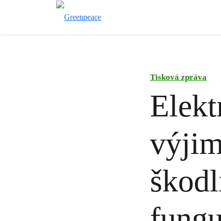
Tisková zpráva
Elekt
výjim
škodl
fungu