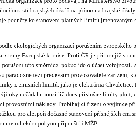
nické organizace proto podávají na Ministerstvo životn
 nečinnosti krajských úřadů na přímo na krajské úřad
aje podněty ke stanovení platných limitů jmenovaným e
podle ekologických organizací porušením evropského p
e strany Evropské komise. Proti ČR je přitom již v so
í porušení této směrnice, pokud jde o účast veřejnosti. 
vu paradoxně těží především provozovatelé zařízení, kte
jimky z emisních limitů, jako je elektrárna Chvaletice.
výjimky nežádala, musí již dnes příslušné limity plnit, 
mi provozními náklady. Probíhající řízení o výjimce př
kážkou pro alespoň dočasné stanovení přísnějších emisn
ém metodickém pokynu připouští i MŽP.