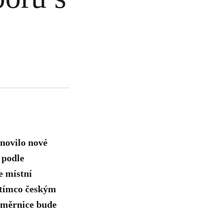
novilo nové
 podle
e místní
zatímco českým
 směrnice bude