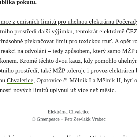
ublika pokutu.
imce z emisních limitů pro uhelnou elektrárnu Počerad
tního prostředí další výjimku, tentokrát elektrárně ČE
yřnásobně překračovat limit pro toxickou rtuť. A opět r
 reakci na odvolání – tedy způsobem, který samo MŽP d
zákonem. Kromě těchto dvou kauz, kdy pomohlo uhelný
otního prostředí, také MŽP toleruje i provoz elektráren
sou
Chvaletice
, Opatovice či Mělník I a Mělník II, byť 
nosti nových limitů uplynul už více než měsíc.
Elektrárna Chvaletice
© Greenpeace – Petr Zewlakk Vrabec