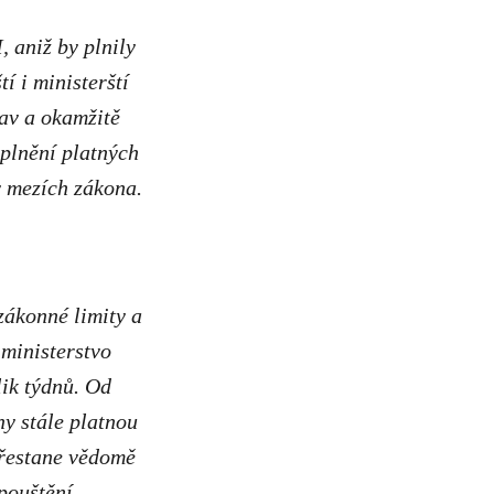
, aniž by plnily
í i ministerští
tav a okamžitě
 plnění platných
v mezích zákona.
zákonné limity a
 ministerstvo
lik týdnů. Od
ny stále platnou
přestane vědomě
ypouštění