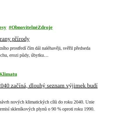
esy
ObnovitelnéZdroje
rany přírody
ího prostředí čím dál naléhavěji, svěřil předseda
suchu, erozi půdy, úbytku…
Klimatu
2040 začíná, dlouhý seznam výjimek budí
ávrh nových klimatických cílů do roku 2040. Unie
 emisí skleníkových plynů o 90 % oproti roku 1990.