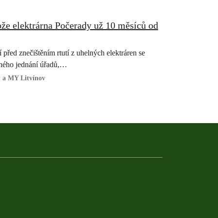
že elektrárna Počerady už 10 měsíců od
í před znečištěním rtutí z uhelných elektráren se
nného jednání úřadů,…
 a MY Litvínov