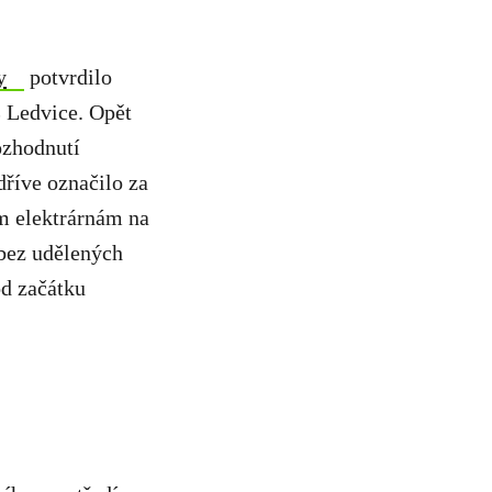
y
potvrdilo
Z Ledvice. Opět
ozhodnutí
říve označilo za
m elektrárnám na
 bez udělených
od začátku