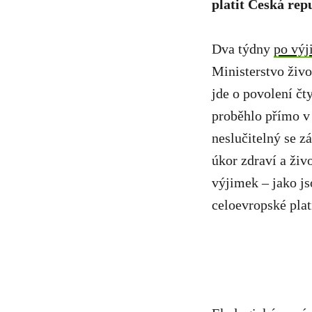
platit Česká rep
Dva týdny
po výj
Ministerstvo živo
jde o povolení čt
proběhlo přímo v
neslučitelný se 
úkor zdraví a živ
výjimek – jako j
celoevropské plat