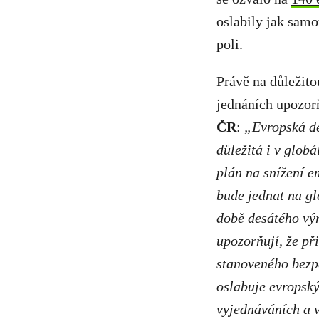
oslabily jak samo
poli.
Právě na důležito
jednáních upozor
ČR
:
„
Evropská de
důležitá i v glob
plán na snížení e
bude jednat na gl
době desátého výr
upozorňují, že př
stanoveného bezp
oslabuje evropsk
vyjednáváních a v