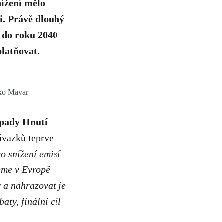
nížení mělo
i. Právě dlouhý
 do roku 2040
platňovat.
tko Mavar
dpady Hnutí
ávazků teprve
ro snížení emisí
ceme v Evropě
v a nahrazovat je
ty, finální cíl