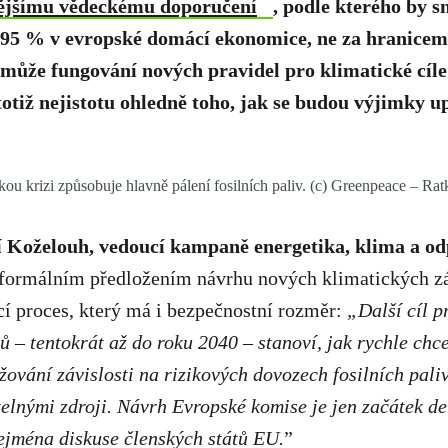
ějšímu vědeckému doporučení
, podle kterého by s
-95 % v evropské domácí ekonomice, ne za hranicem
může fungování nových pravidel pro klimatické cíle
 totiž nejistotu ohledně toho, jak se budou výjimky u
kou krizi způsobuje hlavně pálení fosilních paliv. (c) Greenpeace – Ra
í Koželouh, vedoucí kampaně energetika, klima a o
 formálním předložením návrhu nových klimatických z
í proces, který má i bezpečnostní rozměr:
„
Další cíl p
ů – tentokrát až do roku 2040 – stanoví, jak rychle ch
žování závislosti na rizikových dovozech fosilních pali
lnými zdroji. Návrh Evropské komise je jen začátek deba
ejména diskuse členských států EU.
”