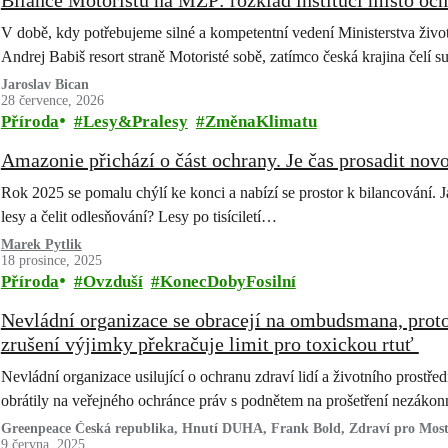
Bilance Motoristů na MŽP: rozklad institucí místo och
V době, kdy potřebujeme silné a kompetentní vedení Ministerstva životn
Andrej Babiš resort straně Motoristé sobě, zatímco česká krajina čelí 
Jaroslav Bican
28 července, 2026
Příroda
Lesy&Pralesy
ZměnaKlimatu
Amazonie přichází o část ochrany. Je čas prosadit nov
Rok 2025 se pomalu chýlí ke konci a nabízí se prostor k bilancování. Ja
lesy a čelit odlesňování? Lesy po tisíciletí…
Marek Pytlik
18 prosince, 2025
Příroda
Ovzduší
KonecDobyFosilní
Nevládní organizace se obracejí na ombudsmana, proto
zrušení výjimky překračuje limit pro toxickou rtuť
Nevládní organizace usilující o ochranu zdraví lidí a životního prostřed
obrátily na veřejného ochránce práv s podnětem na prošetření nezáko
Greenpeace Česká republika, Hnutí DUHA, Frank Bold, Zdraví pro Most
9 června, 2025