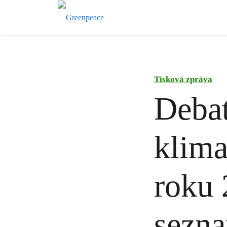
Tisková zpráva
Debat
klima
roku 
sezna