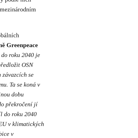
a mezinárodním
obálních
ně Greenpeace
 do roku 2040 je
 předložit OSN
h závazcích se
mu. Ta se koná v
ejnou dobu
o překročení jí
íl do roku 2040
EU v klimatických
bice v