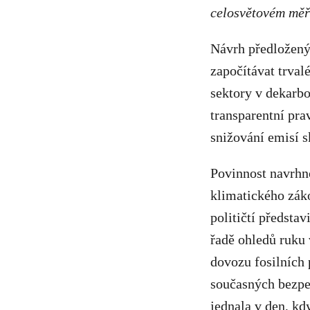
celosvětovém měř
Návrh předložený
započítávat trval
sektory v dekarbo
transparentní pra
snižování emisí 
Povinnost navrhn
klimatického záko
političtí předsta
řadě ohledů ruku 
dovozu fosilních 
současných bezpe
jednala v den, kd