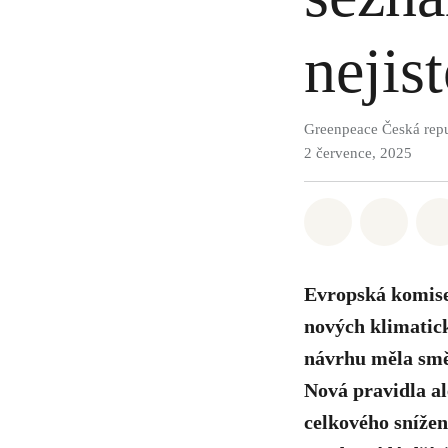
nejis
Greenpeace Česká rep
2 července, 2025
Sdílet na Wh
Sdílet
Evropská komise
nových klimatick
návrhu měla směř
Nová pravidla al
celkového snížen