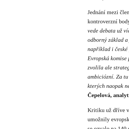
Jednání mezi člen
kontroverzní bod
vede debata už ví
odborný základ a 
například i české
Evropská komise p
zvolila ale strate
ambiciózní. Za tu
kterých naopak ne
Čepelová, analyt
Kritiku už dříve 
umožnily evropsk
se ozvalo na
140 