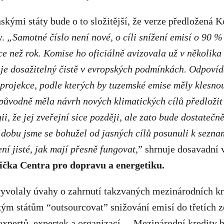
skými státy bude o to složitější, že verze předložená K
y.
„
Samotné číslo není nové, o cíli snížení emisí o 90 %
ce než rok. Komise ho oficiálně avizovala už v několik
je dosažitelný čistě v evropských podmínkách. Odpovíd
 projekce, podle kterých by tuzemské emise měly klesno
ůvodně měla návrh nových klimatických cílů předložit 
gii, že jej zveřejní sice později, ale zato bude dostateč
 dobu jsme se bohužel od jasných cílů posunuli k sezna
ní jisté, jak mají přesně fungovat,
” shrnuje dosavadní
ička Centra pro dopravu a energetiku.
vyvolaly úvahy o zahrnutí takzvaných mezinárodních kr
ým státům “outsourcovat” snižování emisí do třetích z
expertů, expertek a organizací,
Mezinárodní kredity b