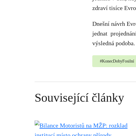
zdraví tisíce Evr
Dnešní návrh Evr
jednat projednán
výsledná podoba.
#
KonecDobyFosilní
Související články