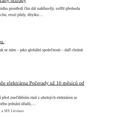
rany přírody
ího prostředí čím dál naléhavěji, svěřil předseda
suchu, erozi půdy, úbytku…
ou.
k se nám – jako globální společnosti – daří chránit
že elektrárna Počerady už 10 měsíců od
í před znečištěním rtutí z uhelných elektráren se
nného jednání úřadů,…
 a MY Litvínov