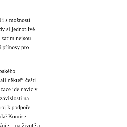
 i s možností
dy si jednotlivé
 zatím nejsou
í přínosy pro
opského
li někteří čeští
izace jde navíc v
závislosti na
troj k podpoře
také Komise
žuje
na životě a