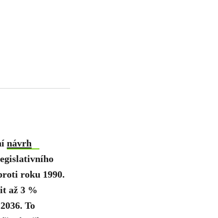
ní
návrh
egislativního
roti roku 1990.
it až 3 %
 2036. To