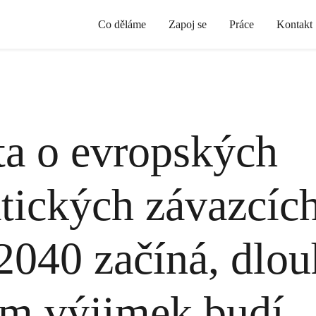
Co děláme
Zapoj se
Práce
Kontakt
a o evropských
tických závazcíc
2040 začíná, dlo
m výjimek budí