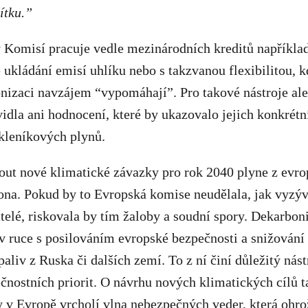
ítku.”
 Komisí pracuje vedle mezinárodních kreditů například
é ukládání emisí uhlíku nebo s takzvanou flexibilitou, k
nizaci navzájem “vypomáhají”. Pro takové nástroje ale
vidla ani hodnocení, které by ukazovalo jejich konkrétn
skleníkových plynů.
out nové klimatické závazky pro rok 2040 plyne z evr
na. Pokud by to Evropská komise neudělala, jak vyzýva
vitelé, riskovala by tím žaloby a soudní spory. Dekarbon
v ruce s posilováním evropské bezpečnosti a snižování 
paliv z Ruska či dalších zemí. To z ní činí důležitý nás
čnostních priorit. O návrhu nových klimatických cílů 
y v Evropě vrcholí vlna nebezpečných veder, která
ohro