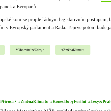
opanek a Evropanů.
opské komise projde řádným legislativním postupem, 
ím v Evropský parlament a Rada. Teprve potom bude ja
#
ObnovitelnéZdroje
#
ZměnaKlimatu
Příroda
ZměnaKlimatu
KonecDobyFosilní
Lesy&Pral