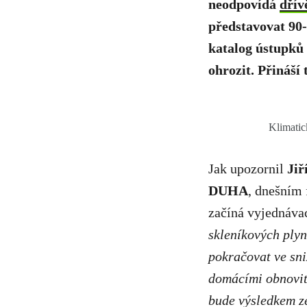
neodpovídá
dřív
představovat 90
katalog ústupků 
ohrozit. Přináší
Klimatic
Jak upozornil
Jiř
DUHA
, dnešním
začíná vyjednávac
skleníkových plyn
pokračovat ve sni
domácími obnovite
bude výsledkem z