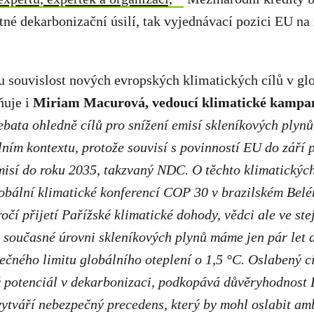
tné dekarbonizační úsilí, tak vyjednávací pozici EU n
u souvislost nových evropských klimatických cílů v gl
ňuje i
Miriam Macurová, vedoucí klimatické kampa
bata ohledně cílů pro snížení emisí skleníkových plynů
álním kontextu, protože souvisí s povinností EU do září
misí do roku 2035, takzvaný NDC. O těchto klimatickýc
obální klimatické konferencí COP 30 v brazilském Belé
očí přijetí Pařížské klimatické
doho
dy, vědci ale ve st
i současné úrovni skleníkových plynů máme jen pár let d
ečného limitu globálního oteplení o 1,5
°C
. Oslabený c
ý potenciál v dekarbonizaci, podkopává důvěryhodnost 
ytváří nebezpečný precedens, který by mohl oslabit am