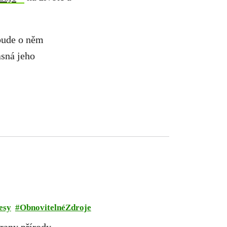
bude o něm
sná jeho
esy
ObnovitelnéZdroje