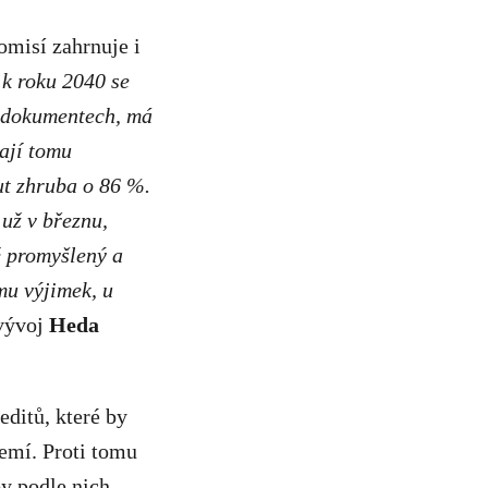
omisí zahrnuje i
 k roku 2040 se
a dokumentech, má
ají tomu
ut zhruba o 86 %.
už v březnu,
ně promyšlený a
mu výjimek, u
 vývoj
Heda
editů, které by
emí. Proti tomu
y podle nich