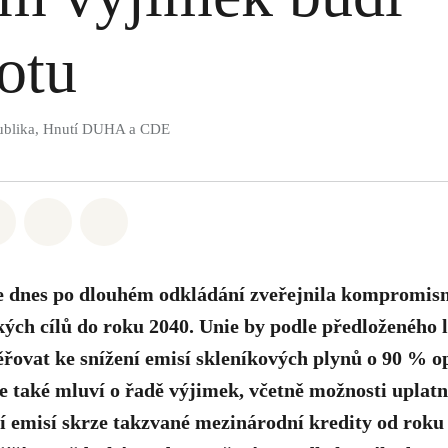
totu
ublika, Hnutí DUHA a CDE
atsapp
 na Facebook
Sdílet na Twitter
Sdílet Email
Share on Bluesky
 dnes po dlouhém odkládání zveřejnila kompromis
ých cílů do roku 2040. Unie by podle předloženého l
ovat ke snížení emisí skleníkových plynů o 90 % op
e také mluví o řadě výjimek, včetně možnosti uplatn
í emisí skrze takzvané mezinárodní kredity od roku