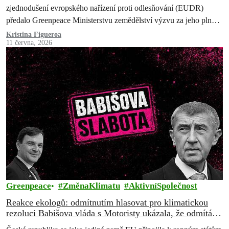
zjednodušení evropského nařízení proti odlesňování (EUDR)
předalo Greenpeace Ministerstvu zemědělství výzvu za jeho plné a
důsledné zavedení. Pod požadavek na ochranu pralesů a proti
Kristina Figueroa
11 června, 2026
dalšímu oslabování či odkládání nařízení se podepsalo 32 878
Čechů.
Greenpeace
ZměnaKlimatu
AktivníSpolečnost
Reakce ekologů: odmítnutím hlasovat pro klimatickou
rezoluci Babišova vláda s Motoristy ukázala, že odmítá
řešit naši budoucnost