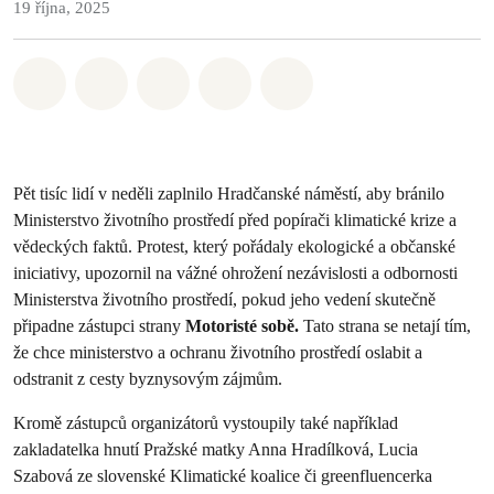
19 října, 2025
Sdílet na Whatsapp
Sdílet na Facebook
Sdílet na Twitter
Sdílet Email
Share on Bluesky
Pět tisíc lidí v neděli zaplnilo Hradčanské náměstí, aby bránilo
Ministerstvo životního prostředí před popírači klimatické krize a
vědeckých faktů. Protest, který pořádaly ekologické a občanské
iniciativy, upozornil na vážné ohrožení nezávislosti a odbornosti
Ministerstva životního prostředí, pokud jeho vedení skutečně
připadne zástupci strany
Motoristé
sobě.
Tato strana se netají tím,
že chce ministerstvo a ochranu životního prostředí oslabit a
odstranit z cesty byznysovým zájmům.
Kromě zástupců organizátorů vystoupily také například
zakladatelka hnutí Pražské matky Anna Hradílková, Lucia
Szabová ze slovenské Klimatické koalice či greenfluencerka