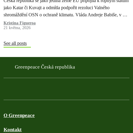
Česká republika se jako jediná země EU připojila k ropným státům
jako Katar či Kuvajt a odmítla podpořit rezoluci Valného
shromáždění OSN o ochraně klimatu. Vláda Andreje Babiše, v níž
Motoristé drží ministerstvo zahraničí i životního prostředí, tím jasně
Kristina Figueroa
21 května, 2026
ukázala, že ochrana přírody a budoucnost lidí ohrožených
klimatickou krizí pro ni nejsou důležité. Rezoluce měla…
See all posts
Greenpeace Česká republika
O Greenpeace
Kontakt