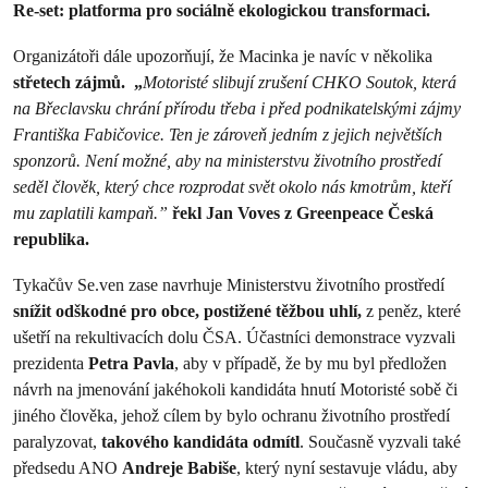
Re-set: platforma pro sociálně ekologickou transformaci.
Organizátoři dále upozorňují, že Macinka je navíc v několika
střetech zájmů.
„
Motoristé slibují zrušení CHKO Soutok, která
na Břeclavsku chrání přírodu třeba i před podnikatelskými zájmy
Františka Fabičovice. Ten je zároveň jedním z jejich největších
sponzorů. Není možné, aby na ministerstvu životního prostředí
seděl člověk, který chce rozprodat svět okolo nás kmotrům, kteří
mu zaplatili kampaň.”
řekl Jan Voves z Greenpeace Česká
republika.
Tykačův Se.ven zase navrhuje Ministerstvu životního prostředí
snížit odškodné pro obce, postižené těžbou uhlí,
z peněz, které
ušetří na rekultivacích dolu ČSA. Účastníci demonstrace vyzvali
prezidenta
Petra Pavla
, aby v případě, že by mu byl předložen
návrh na jmenování jakéhokoli kandidáta hnutí Motoristé sobě či
jiného člověka, jehož cílem by bylo ochranu životního prostředí
paralyzovat,
takového kandidáta odmítl
. Současně vyzvali také
předsedu ANO
Andreje Babiše
, který nyní sestavuje vládu, aby