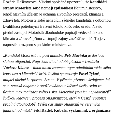
Rozárie Haškovcová. Všichni společně upozornili, že
kandidáti
strany Motoristé sobě nemají způsobilost
řídit ministerstvo,
jehož hlavním účelem je ochrana životního prostředí, klimatu a
zdraví lidí. Motoristé sobě nenabídli žádného kandidáta s odbornou
kvalifikací potřebnými k řízení tohoto klíčového úřadu. Navíc
přední zástupci Motoristů dlouhodobě popírají vědecká fakta o
klimatu a zároveň přímo zastupují zájmy znečišťovatelů. To je v
naprostém rozporu s posláním ministerstva.
„
Kandidát Motoristů na post ministra
Petr Macinka
je doslova
sluhou oligarchů. Například dlouhodobě působil v
Institutu
Václava Klause
– think-tanku známém svým odmítáním vědeckého
konsenzu o klimatické krizi. Institut sponzoruje
Pavel Tykač
,
majitel uhelné korporace Sev.en. V přímém přenosu sledujeme, jak
se tuzemská oligarchie snaží ovládnout klíčové složky státu za
účelem maximalizace svého zisku. Motoristé jsou jen nejviditelnější
špičkou ledovce v procesu oligarchizace, který v České republice
probíhá dlouhodobě. Přišel čas sluhy oligarchů ve veřejných
funkcích odmítat,
”
řekl Radek Kubala, výzkumník z organizace