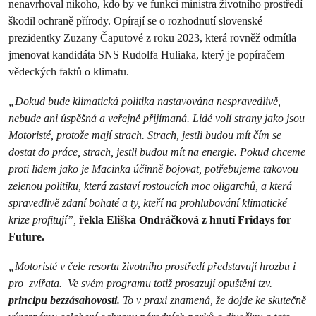
nenavrhoval nikoho, kdo by ve funkci ministra životního prostředí
škodil ochraně přírody. Opírají se o rozhodnutí slovenské
prezidentky Zuzany Čaputové z roku 2023, která rovněž odmítla
jmenovat kandidáta SNS Rudolfa Huliaka, který je popíračem
vědeckých faktů o klimatu.
„Dokud bude klimatická politika nastavována nespravedlivě,
nebude ani úspěšná a veřejně přijímaná. Lidé volí strany jako jsou
Motoristé, protože mají strach. Strach, jestli budou mít čím se
dostat do práce, strach, jestli budou mít na energie. Pokud chceme
proti lidem jako je Macinka účinně bojovat, potřebujeme takovou
zelenou politiku, která zastaví rostoucích moc oligarchů, a která
spravedlivě zdaní bohaté a ty, kteří na prohlubování klimatické
krize profitují”,
řekla Eliška Ondráčková z hnutí Fridays for
Future.
„Motoristé v čele resortu životního prostředí představují hrozbu i
pro zvířata. Ve svém programu totiž prosazují opuštění tzv.
principu bezzásahovosti.
To v praxi znamená, že dojde ke skutečně