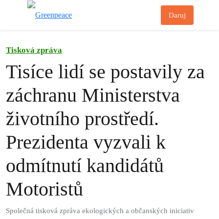
Př
Daruj
Menu
Tisková zpráva
Tisíce lidí se postavily za
záchranu Ministerstva
životního prostředí.
Prezidenta vyzvali k
odmítnutí kandidátů
Motoristů
Společná tisková zpráva ekologických a občanských iniciativ