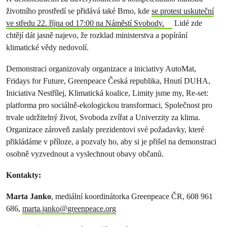
životního prostředí se přidává také Brno, kde
se protest uskuteční
ve středu 22. října od 17:00 na Náměstí Svobody.
Lidé zde
chtějí dát jasně najevo, že rozklad ministerstva a popírání
klimatické vědy nedovolí.
Demonstraci organizovaly organizace a iniciativy AutoMat,
Fridays for Future, Greenpeace Česká republika, Hnutí DUHA,
Iniciativa Nestřílej, Klimatická koalice, Limity jsme my, Re-set:
platforma pro sociálně-ekologickou transformaci, Společnost pro
trvale udržitelný život, Svoboda zvířat a Univerzity za klima.
Organizace zároveň zaslaly prezidentovi své požadavky, které
přikládáme v příloze, a pozvaly ho, aby si je přišel na demonstraci
osobně vyzvednout a vyslechnout obavy občanů.
Kontakty:
Marta Janko
, mediální koordinátorka Greenpeace ČR, 608 961
686,
marta.janko@greenpeace.org