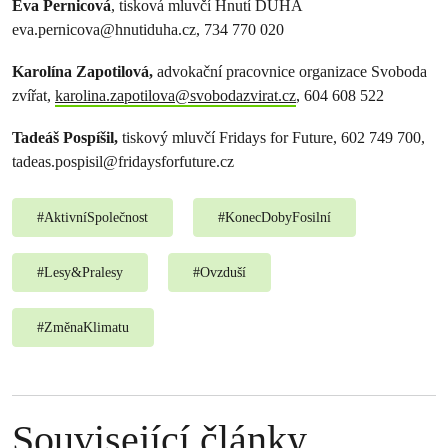
Eva Pernicová
, tisková mluvčí Hnutí DUHA
eva.pernicova@hnutiduha.cz
, 734 770 020
Karolína Zapotilová,
advokační pracovnice organizace Svoboda
zvířat,
karolina.zapotilova@svobodazvirat.cz
, 604 608 522
Tadeáš Pospíšil,
tiskový mluvčí Fridays for Future, 602 749 700,
tadeas.pospisil@fridaysforfuture.cz
#
AktivníSpolečnost
#
KonecDobyFosilní
#
Lesy&Pralesy
#
Ovzduší
#
ZměnaKlimatu
Související články