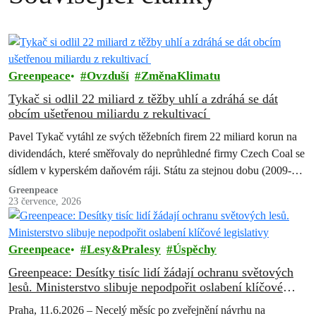
Greenpeace
Ovzduší
ZměnaKlimatu
Tykač si odlil 22 miliard z těžby uhlí a zdráhá se dát
obcím ušetřenou miliardu z rekultivací
Pavel Tykač vytáhl ze svých těžebních firem 22 miliard korun na
dividendách, které směřovaly do neprůhledné firmy Czech Coal se
sídlem v kyperském daňovém ráji. Státu za stejnou dobu (2009-
2017)…
Greenpeace
23 července, 2026
Greenpeace
Lesy&Pralesy
Úspěchy
Greenpeace: Desítky tisíc lidí žádají ochranu světových
lesů. Ministerstvo slibuje nepodpořit oslabení klíčové
legislativy
Praha, 11.6.2026 – Necelý měsíc po zveřejnění návrhu na