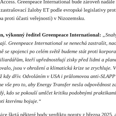
Access. Greenpeace International bude zároveň nadále 
zastrašovací žaloby ET podle evropské legislativy pr
ba proti účasti veřejnosti) v Nizozemsku.
n, výkonný ředitel Greenpeace International:
„Snah
ají. Greenpeace International se nenechá zastrašit, na
čně se spojenci po celém světě budeme stát proti korpora
miliardářům, kteří upřednostňují zisky před lidmi a plan
jovalo, jsou v ohrožení a klimatická krize se zrychluje.
než kdy dřív. Odvoláním v USA i průlomovou anti-SLAPP
 vše pro to, aby Energy Transfer nesla odpovědnost za
dý, kdo se pokouší umlčet kritiku podobnými praktikami,
oti kterému bojuje.“
ice škrtá některé body verdiktu poroty z března 2025, a