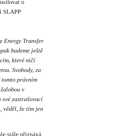
usilovat o
oti SLAPP
y Energy Transfer
opak budeme ještě
cím, které ničí
etou. Svobody, za
 V tomto právním
 žalobou v
 své zastrašovací
 věděl, že tím jen
le stále přiznává