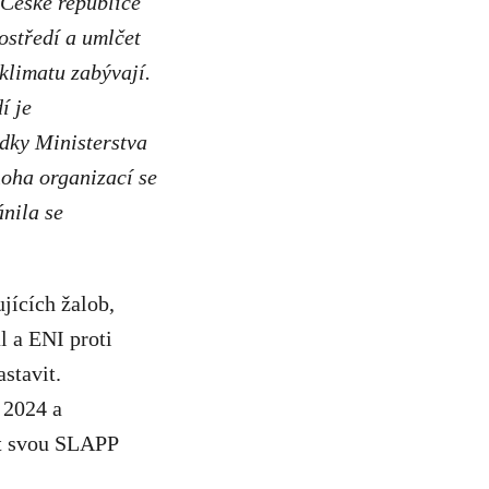
 České republice
ostředí a umlčet
klimatu zabývají.
í je
edky Ministerstva
noha organizací se
ánila se
jících žalob,
l a ENI proti
stavit.
 2024 a
ut svou SLAPP