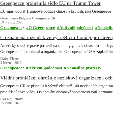
Greenpeace proměnila sídlo EU na Trump Tower
EU musí odolat Trumpově politice chaosu a krutosti, říká Greenpeace
Greenpeace Belgie a Greenpeace ČR
19 března, 2026
Greenpeace
O Greenpeace
AktivníSpolečnost
Nenásiln
Co znamená rozsudek ve výši 345 milionů $ pro Gree
Americký soud se právě postavil na stranu giganta v oblasti fosilních pa
Greenpeace International a organizacím Greenpeace v USA zaplatit 3
Gaby Flores
3 března, 2026
Greenpeace
AktivníSpolečnost
Nenásilné protesty
Vládní prohlášení ohrožuje neziskové organizace i och
Greenpeace ČR se připojila k výzvě více než 140 nevládních organizací
prohlášení nové vlády. Oslabování občanské společnosti totiž nezname
Eva Rajlichová
15 ledna, 2026