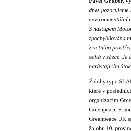
Pavel Gruber, v
dnes pozorujeme 
environmentální o
S nástupem Motori
zpochybňována nut
životního prostře
ocitá v sázce. Je
narůstajícím úto
Žaloby typu SLAPP
které v posledníc
organizacím Green
Greenpeace Franc
Greenpeace UK sp
žalobu 10. prosin