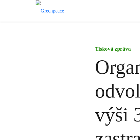
Tisková zpráva
Organ
odvol
výši 
zastr