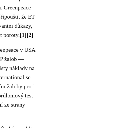
u. Greenpeace
řipouští, že ET
vantní důkazy,
t poroty.
[1][2]
eenpeace v USA
PP žalob —
visty náklady na
ernational se
ím žaloby proti
průlomový test
í ze strany