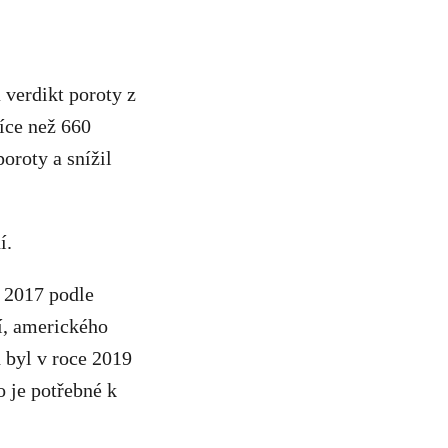
verdikt poroty z
íce než 660
oroty a snížil
í.
e 2017 podle
í, amerického
 byl v roce 2019
o je potřebné k