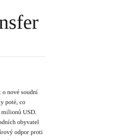
nsfer
t o nové soudní
y poté, co
45 milionů USD.
odních obyvatel
írový odpor proti