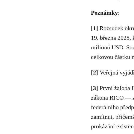
Poznámky
:
[1]
Rozsudek okre
19. března 2025,
milionů USD. Soud
celkovou částku 
[2]
Veřejná vyjád
[3]
První žaloba 
zákona RICO — zá
federálního předp
zamítnut, přičemž
prokázání existe