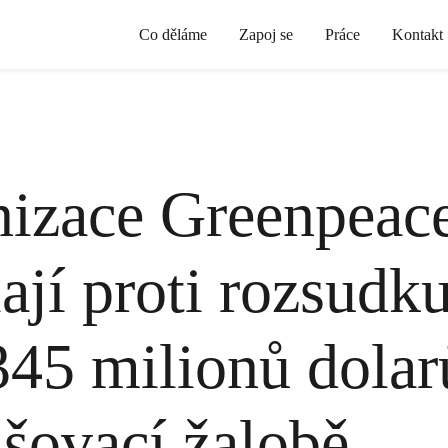
Co děláme
Zapoj se
Práce
Kontakt
izace Greenpeace
ají proti rozsudk
345 milionů dolar
ašovací žalobě