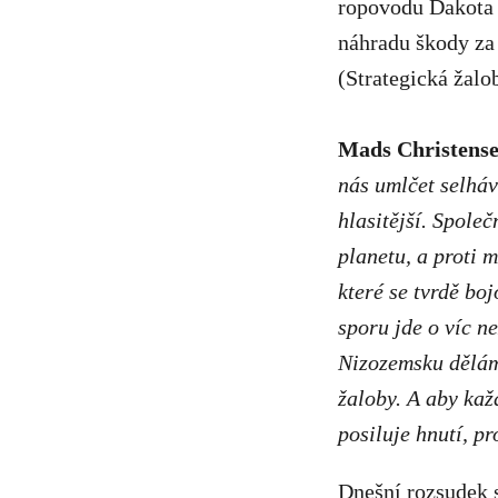
ropovodu Dakota 
náhradu škody za 
(Strategická žalo
Mads Christense
nás umlčet selháv
hlasitější. Spole
planetu, a proti 
které se tvrdě bo
sporu jde o víc 
Nizozemsku děláme
žaloby. A aby kaž
posiluje hnutí, pr
Dnešní rozsudek s