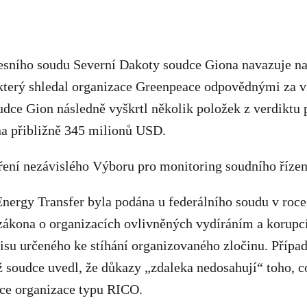
sního soudu Severní Dakoty soudce Giona navazuje na 
 který shledal organizace Greenpeace odpovědnými za v
ce Gion následně vyškrtl několik položek z verdiktu p
na přibližně 345 milionů USD.
ření nezávislého Výboru pro monitoring soudního řízen
Energy Transfer byla podána u federálního soudu v roc
kona o organizacích ovlivněných vydíráním a korupc
isu určeného ke stíhání organizovaného zločinu. Případ
 soudce uvedl, že důkazy „zdaleka nedosahují“ toho, c
nce organizace typu RICO.