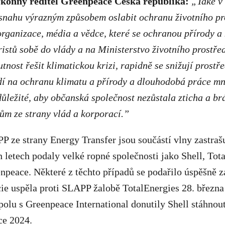
ýkonný ředitel Greenpeace Česká republika:
„Také v
snahu výrazným způsobem oslabit ochranu životního pr
rganizace, média a vědce, které se ochranou přírody a 
stů sobě do vlády a na Ministerstvo životního prostřed
nost řešit klimatickou krizi, rapidně se snižují prostř
dí na ochranu klimatu a přírody a dlouhodobá práce m
 důležité, aby občanská společnost nezůstala zticha a br
kům ze strany vlád a korporací.”
 ze strany Energy Transfer jsou součástí vlny zastrašu
h letech podaly velké ropné společnosti jako Shell, Tota
peace. Některé z těchto případů se podařilo úspěšně za
ie uspěla proti SLAPP žalobě TotalEnergies 28. března
olu s Greenpeace International donutily Shell stáhno
ce 2024.