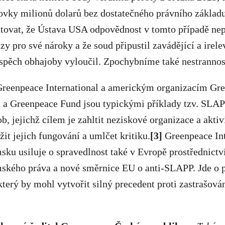
tovky milionů dolarů bez dostatečného právního základ
tovat, že Ústava USA odpovědnost v tomto případě nep
zy pro své nároky a že soud připustil zavádějící a irele
ospěch obhajoby vyloučil. Zpochybníme také nestrannos
Greenpeace International a americkým organizacím Gr
) a Greenpeace Fund jsou typickými příklady tzv. SLA
ob, jejichž cílem je zahltit neziskové organizace a akti
žit jejich fungování a umlčet kritiku.
[3]
Greenpeace Int
ku usiluje o spravedlnost také v Evropě prostřednictv
ského práva a nové směrnice EU o anti-SLAPP. Jde o 
který by mohl vytvořit silný precedent proti zastrašován