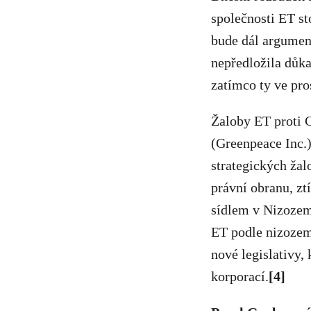
společnosti ET s
bude dál argumen
nepředložila důka
zatímco ty ve pr
Žaloby ET proti 
(Greenpeace Inc.
strategických žal
právní obranu, ztí
sídlem v Nizozems
ET podle nizozem
nové legislativy, 
korporací.
[4]