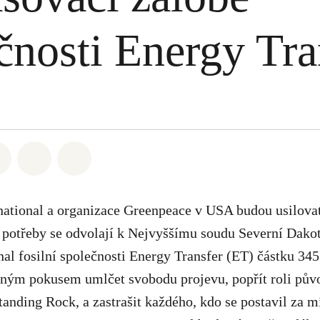
čnosti Energy Tra
atsapp
 na Facebook
Sdílet na Twitter
Sdílet Email
Share on Bluesky
national a organizace Greenpeace v USA budou usilova
ě potřeby se odvolají k Nejvyššímu soudu Severní Dakot
nal fosilní společnosti Energy Transfer (ET) částku 3
vným pokusem umlčet svobodu projevu, popřít roli pův
Standing Rock, a zastrašit každého, kdo se postavil za m