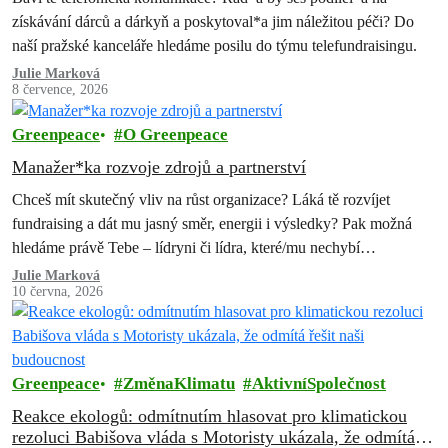
získávání dárců a dárkyň a poskytoval*a jim náležitou péči? Do
naší pražské kanceláře hledáme posilu do týmu telefundraisingu.
Julie Marková
8 července, 2026
Greenpeace
O Greenpeace
Manažer*ka rozvoje zdrojů a partnerství
Chceš mít skutečný vliv na růst organizace? Láká tě rozvíjet
fundraising a dát mu jasný směr, energii i výsledky? Pak možná
hledáme právě Tebe – lídryni či lídra, které/mu nechybí…
Julie Marková
10 června, 2026
Greenpeace
ZměnaKlimatu
AktivníSpolečnost
Reakce ekologů: odmítnutím hlasovat pro klimatickou
rezoluci Babišova vláda s Motoristy ukázala, že odmítá