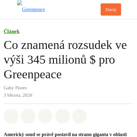
Př
Daruj
Menu
Článek
Co znamená rozsudek ve
výši 345 milionů $ pro
Greenpeace
Gaby Flores
3 března, 2026
Sdílet na Whatsapp
Sdílet na Facebook
Sdílet na Twitter
Sdílet Email
Share on Bluesky
Americký soud se právě postavil na stranu giganta v oblasti