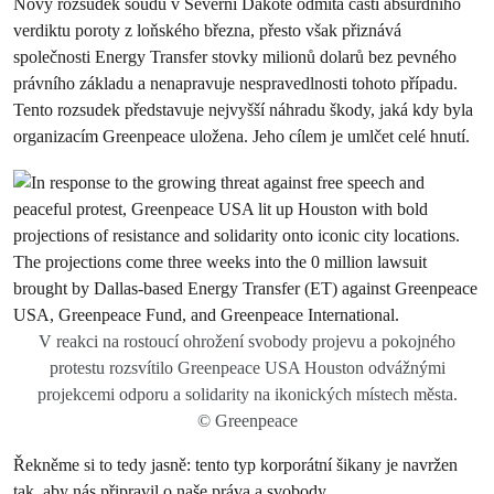
Nový rozsudek soudu v Severní Dakotě odmítá části absurdního
verdiktu poroty z loňského března, přesto však přiznává
společnosti Energy Transfer stovky milionů dolarů bez pevného
právního základu a nenapravuje nespravedlnosti tohoto případu.
Tento rozsudek představuje nejvyšší náhradu škody, jaká kdy byla
organizacím Greenpeace uložena. Jeho cílem je umlčet celé hnutí.
V reakci na rostoucí ohrožení svobody projevu a pokojného
protestu rozsvítilo Greenpeace USA Houston odvážnými
projekcemi odporu a solidarity na ikonických místech města.
© Greenpeace
Řekněme si to tedy jasně: tento typ korporátní šikany je navržen
tak, aby nás připravil o naše práva a svobody.