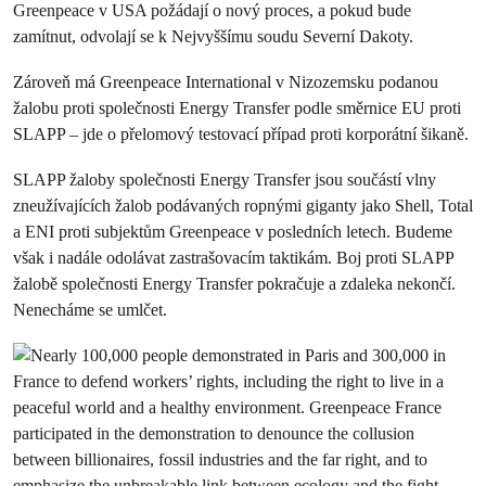
Greenpeace v USA požádají o nový proces, a pokud bude
zamítnut, odvolají se k Nejvyššímu soudu Severní Dakoty.
Zároveň má Greenpeace International v Nizozemsku podanou
žalobu proti společnosti Energy Transfer podle směrnice EU proti
SLAPP – jde o přelomový testovací případ proti korporátní šikaně.
SLAPP žaloby společnosti Energy Transfer jsou součástí vlny
zneužívajících žalob podávaných ropnými giganty jako Shell, Total
a ENI proti subjektům Greenpeace v posledních letech. Budeme
však i nadále odolávat zastrašovacím taktikám. Boj proti SLAPP
žalobě společnosti Energy Transfer pokračuje a zdaleka nekončí.
Nenecháme se umlčet.