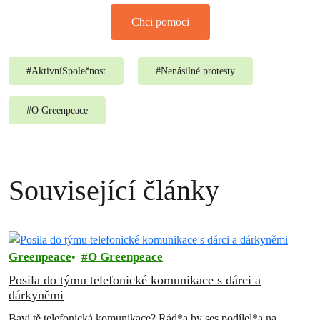
Chci pomoci
#
AktivníSpolečnost
#
Nenásilné protesty
#
O Greenpeace
Související články
Greenpeace
O Greenpeace
Posila do týmu telefonické komunikace s dárci a
dárkyněmi
Baví tě telefonická komunikace? Rád*a by ses podílel*a na