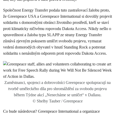
Společnost Energy Transfer podala tuto zastrašovací žalobu proto,
že Greenpeace USA a Greenpeace International si dovolily projevit
solidaritu s domorodými obránci životního prostředí, kteří se staví
proti klimaticky ničivému ropovodu Dakota Access. Nikdy nešlo o
spravedlnost a žaloba typu SLAPP ze strany Energy Transfer
zůstává zjevným pokusem umlčet svobodu projevu, vymazat
vedení domorodých obyvatel v hnutí Standing Rock a potrestat
solidaritu s nenásilným odporem proti ropovodu Dakota Access.
Zaměstnanci, spojenci a dobrovolníci Greenpeace spolupracují na
tvorbě uměleckého díla pro shromáždění za svobodu projevu
během Týdne akcí „Nenecháme se umlčet“ v Dallasu.
© Shelby Tauber / Greenpeace
Co bude následovat? Greenpeace International a organizace