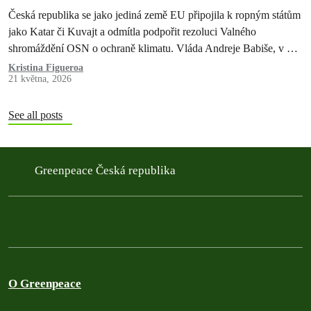
řešit naši budoucnost
Česká republika se jako jediná země EU připojila k ropným státům
jako Katar či Kuvajt a odmítla podpořit rezoluci Valného
shromáždění OSN o ochraně klimatu. Vláda Andreje Babiše, v níž
Motoristé drží ministerstvo zahraničí i životního prostředí, tím jasně
Kristina Figueroa
21 května, 2026
ukázala, že ochrana přírody a budoucnost lidí ohrožených
klimatickou krizí pro ni nejsou důležité. Rezoluce měla…
See all posts
Greenpeace Česká republika
O Greenpeace