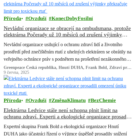
Příroda
Ovzduší
KonecDobyFosilní
Nevládní organizace se obracejí na ombudsmana, protože
elektrárna Počerady už 10 měsíců od zrušení výjimky
překračuje limit pro toxickou rtuť
Nevládní organizace usilující o ochranu zdraví lidí a životního
prostředí před znečištěním rtutí z uhelných elektráren se obrátily na
veřejného ochránce práv s podnětem na prošetření nezákonného
jednání úřadů,…
Greenpeace Česká republika, Hnutí DUHA, Frank Bold, Zdraví pro
Most a MY Litvínov
9 června, 2025
Příroda
Ovzduší
ZměnaKlimatu
BezChemie
Elektrárna Ledvice stále není schopna plnit limit na
ochranu zdraví. Experti a ekologické organizace prosadili
omezení úniku toxické rtuti
Expertní skupina Frank Bold a ekologická organizace Hnutí
DUHA jako účastníci řízení o výjimce úspěšně prosadily snížení