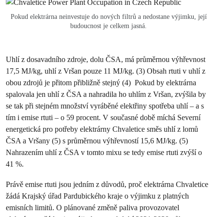
Pokud elektrárna neinvestuje do nových filtrů a nedostane výjimku, její
budoucnost je celkem jasná.
Uhlí z dosavadního zdroje, dolu ČSA, má průměrnou výhřevnost
17,5 MJ/kg, uhlí z Vršan pouze 11 MJ/kg. (3) Obsah rtuti v uhlí z
obou zdrojů je přitom přibližně stejný (4) Pokud by elektrárna
spalovala jen uhlí z ČSA a nahradila ho uhlím z Vršan, zvýšila by
se tak při stejném množství vyráběné elektřiny spotřeba uhlí – a s
tím i emise rtuti – o 59 procent. V současné době míchá Severní
energetická pro potřeby elektrárny Chvaletice směs uhlí z lomů
ČSA a Vršany (5) s průměrnou výhřevností 15,6 MJ/kg. (5)
Nahrazením uhlí z ČSA v tomto mixu se tedy emise rtuti zvýší o
41 %.
Právě emise rtuti jsou jedním z důvodů, proč elektrárna Chvaletice
žádá Krajský úřad Pardubického kraje o výjimku z platných
emisních limitů. O plánované změně paliva provozovatel