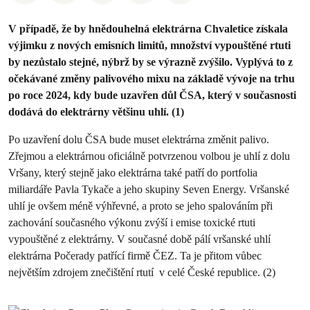
V případě, že by hnědouhelná elektrárna Chvaletice získala
výjimku z nových emisních limitů, množství vypouštěné rtuti
by nezůstalo stejné, nýbrž by se výrazně zvýšilo. Vyplývá to z
očekávané změny palivového mixu na základě vývoje na trhu
po roce 2024, kdy bude uzavřen důl ČSA, který v současnosti
dodává do elektrárny většinu uhlí. (1)
Po uzavření dolu ČSA bude muset elektrárna změnit palivo.
Zřejmou a elektrárnou oficiálně potvrzenou volbou je uhlí z dolu
Vršany, který stejně jako elektrárna také patří do portfolia
miliardáře Pavla Tykače a jeho skupiny Seven Energy. Vršanské
uhlí je ovšem méně výhřevné, a proto se jeho spalováním při
zachování současného výkonu zvýší i emise toxické rtuti
vypouštěné z elektrárny.
V současné době pálí vršanské uhlí
elektrárna Počerady patřící firmě ČEZ. Ta je přitom vůbec
největším zdrojem znečištění rtutí v celé České republice. (2)