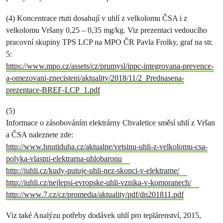
(4) Koncentrace rtuti dosahují v uhlí z velkolomu ČSA i z
velkolomu Vršany 0,25 – 0,35 mg/kg. Viz prezentaci vedoucího
pracovní skupiny TPS LCP na MPO ČR Pavla Frolky, graf na str.
5:
https://www.mpo.cz/assets/cz/prumysl/ippc-integrovana-prevence-
a-omezovani-znecisteni/aktuality/2018/11/2_Prednasena-
prezentace-BREF-LCP_1.pdf
(5)
Informace o zásobováním elektrárny Chvaletice směsí uhlí z Vršan
a ČSA naleznete zde:
http://www.hnutiduha.cz/aktualne/vetsinu-uhli-z-velkolomu-csa-
polyka-vlastni-elektrarna-uhlobaronu
http://iuhli.cz/kudy-putuje-uhli-nez-skonci-v-elektrarne/
http://iuhli.cz/nejlepsi-evropske-uhli-vznika-v-komoranech/
http://www.7.cz/cz/promedia/aktuality/pdf/dn201811.pdf
Viz také Analýzu potřeby dodávek uhlí pro teplárenství, 2015,