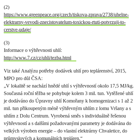
(2)
https://www.greenpeace.org/czech/tiskova-zprava/2738/uhelne-
elektrarny-vevodi-znecistovatelum-toxickou-rtuti-potvrzuji-to-
cerstve-udaje/
(3)
Informace o výhřevnosti uhlí:
http://www.7.cz/cz/uhli/tezba.html
Viz také Analýzu potřeby dodávek uhlí pro teplárenství, 2015,
MPO pro důl ČSA:
„V lokalitě se nachází hnědé uhlí s výhřevností okolo 17,5 MJ/kg.
Současná roční těžba se pohybuje kolem 3 mil. tun. Vytěžené uhlí
je dodáváno do Úpravny uhlí Komořany k homogenizaci s 1 až 2
mil. tun přikoupeným méně výhřevným uhlím z lomu Vršany a s
uhlím z Dolu Centrum. Vyrobená směs s individuálně řešenou
výhřevností a s dalšími požadovanými parametry je dodávána do
velkých výroben energie – do vlastní elektrárny Chvaletice, do
průmyslových a komunálních tepláren.“