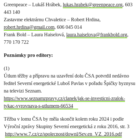
Greenpeace – Lukáš Hrábek,
lukas.hrabek@greenpeace.org
, 603
443 140
Zastavme elektrárnu Chvaletice – Robert Hrdina,
robert.hrdina@gmail.com
, 606 045 014
Frank Bold – Laura Haiselová,
laura.haiselova@frankbold.org
,
770 170 722
Poznámky pro editory:
(1)
Útlum těžby a přípravu na uzavření dolu ČSA potvrdil nedávno
ředitel Severní energetické Luboš Pavlas v pořadu Špičky byznysu
na televizi Seznam.
https://www.seznamzpravy.cz/clanek/jak-se-investicni-zralok-
tykac-vyrovnava-s-utlumem-66534
Těžba v lomu ČSA by měla skončit kolem roku 2024 i podle
Výroční zprávy Skupiny Severní energetická z roku 2016, str. 3
http://www.7.cz/cz/spolecnost/downl/Sev.en_VZ_2016.pdf