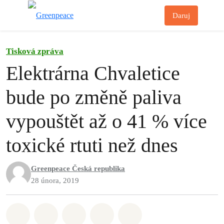
Př
Daruj
Menu
Tisková zpráva
Elektrárna Chvaletice
bude po změně paliva
vypouštět až o 41 % více
toxické rtuti než dnes
Greenpeace Česká republika
28 února, 2019
Sdílet na Whatsapp
Sdílet na Facebook
Sdílet na Twitter
Sdílet Email
Share on Bluesky