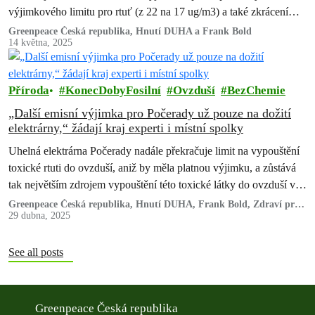
výjimkového limitu pro rtuť (z 22 na 17 ug/m3) a také zkrácení
výjimky pouze do konce června 2026 místo původně
Greenpeace Česká republika, Hnutí DUHA a Frank Bold
14 května, 2025
provozovatelem požadovaného termínu do konce příštího roku.
Příroda
KonecDobyFosilní
Ovzduší
BezChemie
„Další emisní výjimka pro Počerady už pouze na dožití
elektrárny,“ žádají kraj experti i místní spolky
Uhelná elektrárna Počerady nadále překračuje limit na vypouštění
toxické rtuti do ovzduší, aniž by měla platnou výjimku, a zůstává
tak největším zdrojem vypouštění této toxické látky do ovzduší v
ČR.
Greenpeace Česká republika, Hnutí DUHA, Frank Bold, Zdraví pro
Most a MY Litvínovov
29 dubna, 2025
See all posts
Greenpeace Česká republika