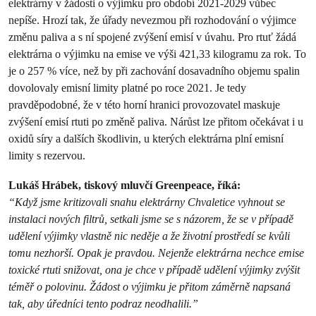
elektrárny v žádosti o výjimku pro období 2021-2029 vůbec
nepíše. Hrozí tak, že úřady nevezmou při rozhodování o výjimce
změnu paliva a s ní spojené zvýšení emisí v úvahu. Pro rtuť žádá
elektrárna o výjimku na emise ve výši 421,33 kilogramu za rok. To
je o 257 % více, než by při zachování dosavadního objemu spalin
dovolovaly emisní limity platné po roce 2021. Je tedy
pravděpodobné, že v této horní hranici provozovatel maskuje
zvýšení emisí rtuti po změně paliva. Nárůst lze přitom očekávat i u
oxidů síry a dalších škodlivin, u kterých elektrárna plní emisní
limity s rezervou.
Lukáš Hrábek, tiskový mluvčí Greenpeace, říká:
“Když jsme kritizovali snahu elektrárny Chvaletice vyhnout se
instalaci nových filtrů, setkali jsme se s názorem, že se v případě
udělení výjimky vlastně nic neděje a že životní prostředí se kvůli
tomu nezhorší. Opak je pravdou. Nejenže elektrárna nechce emise
toxické rtuti snižovat, ona je chce v případě udělení výjimky zvýšit
téměř o polovinu. Žádost o výjimku je přitom záměrně napsaná
tak, aby úředníci tento podraz neodhalili.”