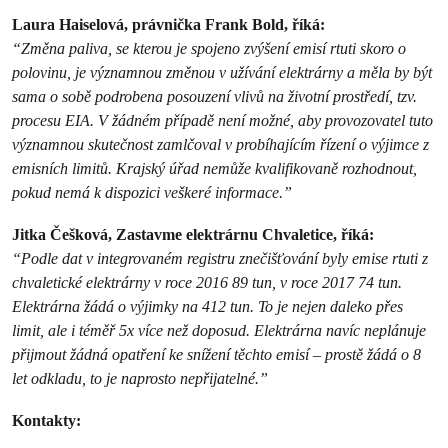
Laura Haiselová, právnička Frank Bold, říká:
“Změna paliva, se kterou je spojeno zvýšení emisí rtuti skoro o
polovinu, je významnou změnou v užívání elektrárny a měla by být
sama o sobě podrobena posouzení vlivů na životní prostředí, tzv.
procesu EIA. V žádném případě není možné, aby provozovatel tuto
významnou skutečnost zamlčoval v probíhajícím řízení o výjimce z
emisních limitů. Krajský úřad nemůže kvalifikovaně rozhodnout,
pokud nemá k dispozici veškeré informace.”
Jitka Češková, Zastavme elektrárnu Chvaletice, říká:
“Podle dat v integrovaném registru znečišťování byly emise rtuti z
chvaletické elektrárny v roce 2016 89 tun, v roce 2017 74 tun.
Elektrárna žádá o výjimky na 412 tun. To je nejen daleko přes
limit, ale i téměř 5x více než doposud. Elektrárna navíc neplánuje
přijmout žádná opatření ke snížení těchto emisí – prostě žádá o 8
let odkladu, to je naprosto nepřijatelné.”
Kontakty: