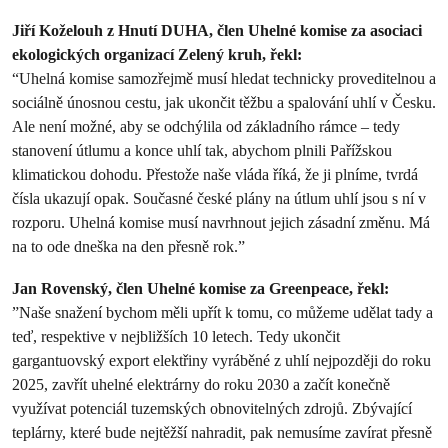
Jiří Koželouh z Hnutí DUHA, člen Uhelné komise za asociaci
ekologických organizací Zelený kruh, řekl:
“Uhelná komise samozřejmě musí hledat technicky proveditelnou a
sociálně únosnou cestu, jak ukončit těžbu a spalování uhlí v Česku.
Ale není možné, aby se odchýlila od základního rámce – tedy
stanovení útlumu a konce uhlí tak, abychom plnili Pařížskou
klimatickou dohodu. Přestože naše vláda říká, že ji plníme, tvrdá
čísla ukazují opak. Současné české plány na útlum uhlí jsou s ní v
rozporu. Uhelná komise musí navrhnout jejich zásadní změnu. Má
na to ode dneška na den přesně rok.”
Jan Rovenský, člen Uhelné komise za Greenpeace, řekl:
”Naše snažení bychom měli upřít k tomu, co můžeme udělat tady a
teď, respektive v nejbližších 10 letech. Tedy ukončit
gargantuovský export elektřiny vyráběné z uhlí nejpozději do roku
2025, zavřít uhelné elektrárny do roku 2030 a začít konečně
využívat potenciál tuzemských obnovitelných zdrojů. Zbývající
teplárny, které bude nejtěžší nahradit, pak nemusíme zavírat přesně