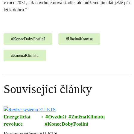
v roce 2031, jak navrhuje nová studie, ale můžeme jim dát ještě pár
let k dobru.”
#
KonecDobyFosilní
#
UhelnáKomise
#
ZměnaKlimatu
Související články
Energetická
Ovzduší
ZměnaKlimatu
revoluce
KonecDobyFosilní
Revize systému EU ETS