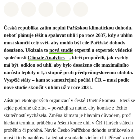
Sdílet na Whatsapp
Sdílet na Facebook
Sdílet na Twitter
Sdílet Email
Share on Bluesky
Česká republika zatím neplní Pařížskou klimatickou dohodu,
neboť plánuje těžit a spalovat uhlí i po roce 2037, kdy s uhlím
musí skončit celý svět, aby mohlo být cíle Pařížské dohody
dosaženo. Ukázala to
nová studie
expertů a expertek vědecké
společnosti
Climate Analytics
, kteří propočetli, jak rychlý
má být odklon od uhlí, aby bylo dosaženo cíle maximálního
nárůstu teploty o 1,5 stupně proti předprůmyslovému období.
Vyspělé státy – kam se samozřejmě počítá i ČR – musí podle
nové studie skončit s uhlím už v roce 2031.
Zástupci ekologických organizací v české Uhelné komisi – která se
sejde podruhé už zítra – považují za nutné, aby komise z těchto
skutečností vycházela. Změna klimatu je hlavním důvodem, proč
hledání termínu, průběhu a řešení konce uhlí v ČR i jiných státech
proběhlo či probíhá. Navíc Česko Pařížskou dohodu ratifikovalo a
musí ji tedy naplňovat a jednat v souladu s jejími cíli. Přesně za rok