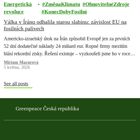
Energetická
ZměnaKlimatu
ObnovitelnéZdroje
revoluce
KonecDobyFosilní
Válka v Íránu odhalila starou slabinu: závislost EU na
fosilních palivech
Americko-izraelský útok na Írán způsobil Evropě jen za prvních
52 dní dodatečné náklady 24 miliard eur. Ropné firmy mezitím
hlásí rekordní zisky. Řešení existuje – vyzkoušeli jsme ho v roce
2022 a pokazili. Teď máme druhou…
Miriam Macurová
5 května, 2026
See all posts
Greenpeace Česká republika