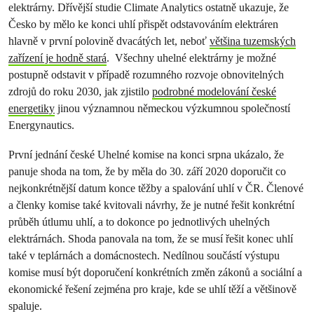
elektrárny. Dřívější studie Climate Analytics ostatně ukazuje, že
Česko by mělo ke konci uhlí přispět odstavováním elektráren
hlavně v první polovině dvacátých let, neboť
většina tuzemských
zařízení je hodně stará
. Všechny uhelné elektrárny je možné
postupně odstavit v případě rozumného rozvoje obnovitelných
zdrojů do roku 2030, jak zjistilo
podrobné modelování české
energetiky
jinou významnou německou výzkumnou společností
Energynautics.
První jednání české Uhelné komise na konci srpna ukázalo, že
panuje shoda na tom, že by měla do 30. září 2020 doporučit co
nejkonkrétnější datum konce těžby a spalování uhlí v ČR. Členové
a členky komise také kvitovali návrhy, že je nutné řešit konkrétní
průběh útlumu uhlí, a to dokonce po jednotlivých uhelných
elektrárnách. Shoda panovala na tom, že se musí řešit konec uhlí
také v teplárnách a domácnostech. Nedílnou součástí výstupu
komise musí být doporučení konkrétních změn zákonů a sociální a
ekonomické řešení zejména pro kraje, kde se uhlí těží a většinově
spaluje.