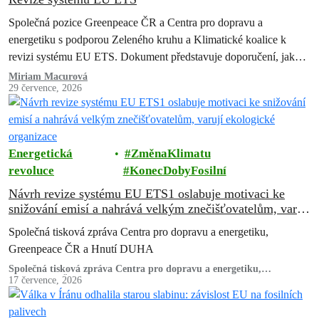
Společná pozice Greenpeace ČR a Centra pro dopravu a
energetiku s podporou Zeleného kruhu a Klimatické koalice k
revizi systému EU ETS. Dokument představuje doporučení, jak
zachovat a posílit systém…
Miriam Macurová
29 července, 2026
Energetická
ZměnaKlimatu
revoluce
KonecDobyFosilní
Návrh revize systému EU ETS1 oslabuje motivaci ke
snižování emisí a nahrává velkým znečišťovatelům, varují
ekologické organizace
Společná tisková zpráva Centra pro dopravu a energetiku,
Greenpeace ČR a Hnutí DUHA
Společná tisková zpráva Centra pro dopravu a energetiku,
Greenpeace ČR a Hnutí DUHA
17 července, 2026