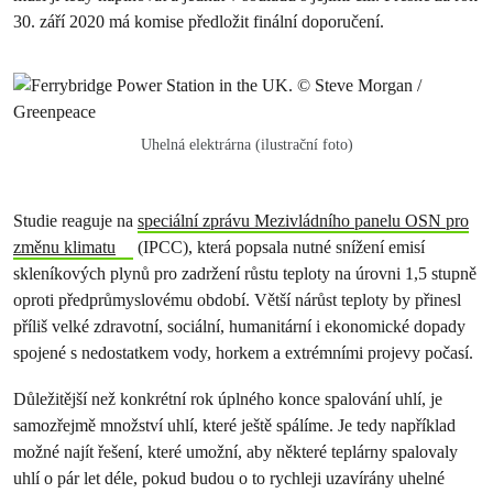
30. září 2020 má komise předložit finální doporučení.
Uhelná elektrárna (ilustrační foto)
Studie reaguje na
speciální zprávu Mezivládního panelu OSN pro
změnu klimatu
(IPCC), která popsala nutné snížení emisí
skleníkových plynů pro zadržení růstu teploty na úrovni 1,5 stupně
oproti předprůmyslovému období. Větší nárůst teploty by přinesl
příliš velké zdravotní, sociální, humanitární i ekonomické dopady
spojené s nedostatkem vody, horkem a extrémními projevy počasí.
Důležitější než konkrétní rok úplného konce spalování uhlí, je
samozřejmě množství uhlí, které ještě spálíme. Je tedy například
možné najít řešení, které umožní, aby některé teplárny spalovaly
uhlí o pár let déle, pokud budou o to rychleji uzavírány uhelné