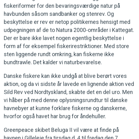
fiskeriformer for den bevaringsværdige natur på
havbunden såsom sandbanker og stenrev. Og
beskyttelse er rev er netop politikernes hensigt med
udpegningen af de to Natura 2000-områder i Kattegat.
Der er bare ikke lavet nogen egentlig beskyttelse i
form af for eksempel fiskerirestriktioner. Med store
sten liggende rundt omkring, kan fiskerne ikke
bundtrawle. Det kalder vi naturbevarelse.
Danske fiskere kan ikke undgå at blive berørt vores
aktion, og da vi sidste år lavede en lignende aktion ved
Sild Rev ved Nordtyskland, skabte det en del uro. Men
vi håber på med denne oplysningsrundtur til danske
havnebyer at kunne forklare fiskerne og danskerne,
hvorfor også havet har brug for åndehuller.
Greenpeace skibet Beluga II vil være at finde på
havnen i Gilleleje fra tirsdag d. 4 til fredag den 7.