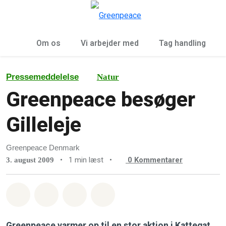
To
Menu
Om os
Vi arbejder med
Tag handling
Pressemeddelelse
Natur
Greenpeace besøger
Gilleleje
Greenpeace Denmark
•
1 min læst
•
0
Kommentarer
3. august 2009
Del på Whatsapp
Del på Facebook
Del med Email
Del på Bluesky
Greenpeace varmer op til en stor aktion i Kattegat