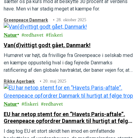
sætter os på kurs mod at beskytte 30 procent af verdens
have. Men vi har stadig meget at kæmpe for.
Greenpeace Danmark
28. oktober 2025
Natur
redhavet
fiskeri
Van(d)vittigt godt gået, Danmark!
Humøret var højt, da frivillige fra Greenpeace i selskab med
en kæmpe oppustelig hval i dag fejrede Danmarks
ratificering af den globale havtraktat, der baner vejen for, at
30 procent af verdenshavene kan beskyttes.
Rikke Agerbæk
20. maj 2025
Natur
fiskeri
redhavet
EU har netop stemt for en “Havets Paris-aftale”.
Greenpeace opfordrer Danmark til hurtigt at følge
trop
I dag tog EU et stort skridt hen imod en omfattende