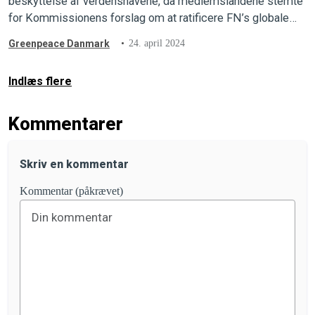
beskyttelse af verdenshavene, da medlemslandene stemte
for Kommissionens forslag om at ratificere FN’s globale
havtraktat. Nu venter vi blot på, at Danmark følger efter.
Greenpeace Danmark
24. april 2024
Indlæs flere
Kommentarer
Skriv en kommentar
Kommentar (påkrævet)