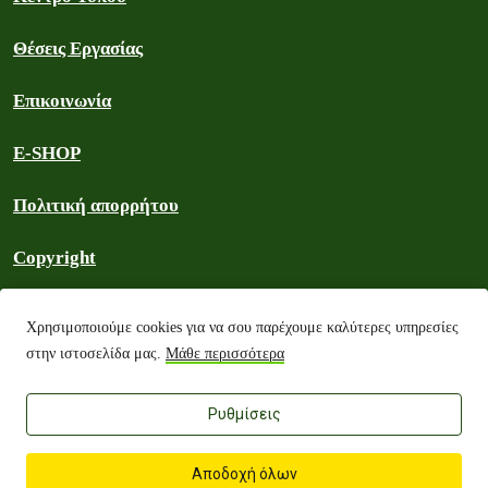
Θέσεις Εργασίας
Επικοινωνία
E-SHOP
Πολιτική απορρήτου
Copyright
Όροι χρήσης
Χρησιμοποιούμε cookies για να σου παρέχουμε καλύτερες υπηρεσίες
στην ιστοσελίδα μας.
Μάθε περισσότερα
Αρχείο
Ρυθμίσεις
Greenpeace Ελλάδα 2026
Αποδοχή όλων
Unless
otherwise stated
, the copy of the website is licensed under a
CC-BY