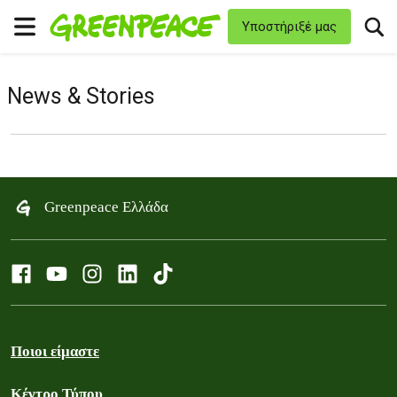
T
Υποστήριξέ μας
Μενού
News & Stories
Filter posts
Filtered results
Greenpeace Ελλάδα
Ποιοι είμαστε
Κέντρο Τύπου