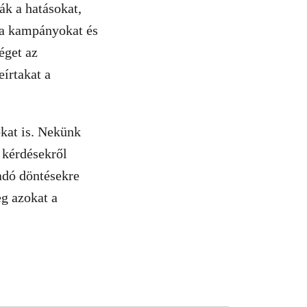
ák a hatásokat,
 a kampányokat és
éget az
írtakat a
okat is. Nekünk
 kérdésekről
adó döntésekre
eg azokat a