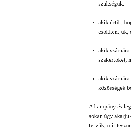
szükségük,
akik értik, 
csökkentjük, 
akik számára 
szakértőket, m
akik számára 
közösségek bo
A kampány és legi
sokan úgy akarjuk
tervük, mit teszn