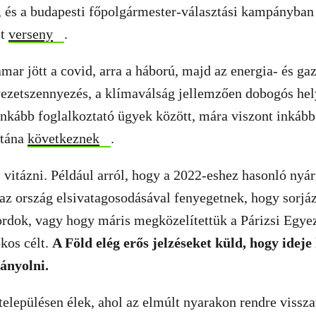
 és a budapesti főpolgármester-választási kampányban 
lt
verseny
.
mar jött a covid, arra a háború, majd az energia- és ga
ezetszennyezés, a klímaválság jellemzően dobogós hel
nkább foglalkoztató ügyek között, mára viszont inkább 
utána
következnek
.
 vitázni. Például arról, hogy a 2022-eshez hasonló nyá
 az ország elsivatagosodásával fenyegetnek, hogy sorjá
ordok, vagy hogy máris megközelítettük a Párizsi Egy
okos célt.
A Föld elég erős jelzéseket küld, hogy ideje
ányolni.
településen élek, ahol az elmúlt nyarakon rendre vissz