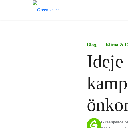
Blog
Klíma & E
Ideje
kamp
önkor
Greenpeace M