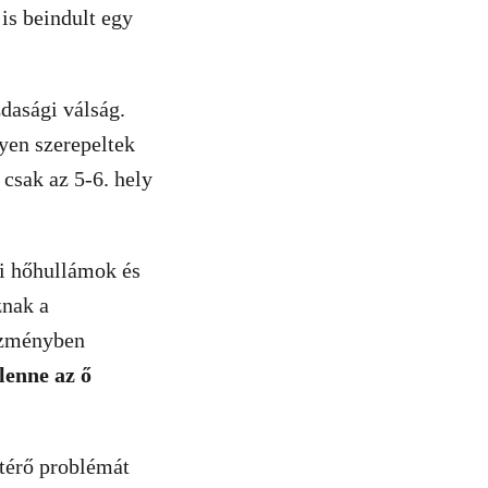
is beindult egy
zdasági válság.
yen szerepeltek
csak az 5-6. hely
ri hőhullámok és
znak a
ezményben
 lenne az ő
atérő problémát