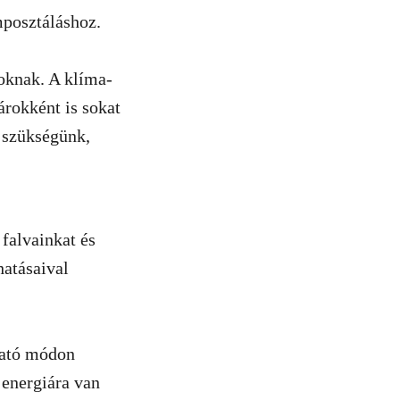
mposztáláshoz.
yoknak. A klíma-
rokként is sokat
n szükségünk,
 falvainkat és
hatásaival
tható módon
 energiára van