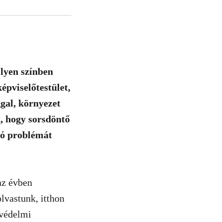
lyen színben
képviselőtestület,
ggal, környezet
k, hogy sorsdöntő
mó problémát
az évben
lvastunk, itthon
avédelmi