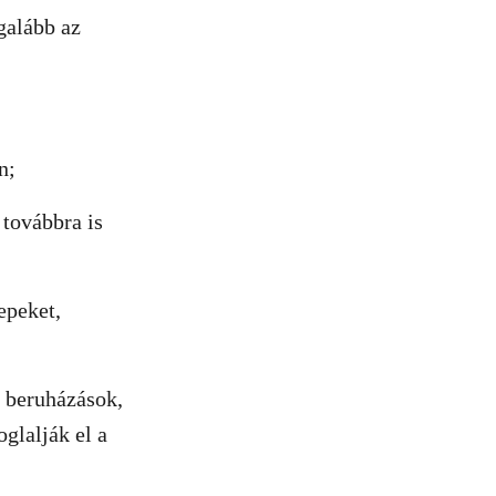
galább az
an;
 továbbra is
epeket,
 beruházások,
glalják el a