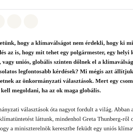
t: Whatsapp
tás itt: Facebook
Megosztás itt: Twitter
Megosztás itt: Email
Share on Bluesky
tünk, hogy a klímaválságot nem érdekli, hogy ki mi
és az is, hogy mit tehet egy polgármester, egy helyi 
 vagy uniós, globális szinten dőlnek el a klímaválsá
solatos legfontosabb kérdések? Mi mégis azt állítju
hetnek az önkormányzati választások. Mert egy cso
 kell megoldani, ha az ok maga globális.
nyzati választások óta nagyot fordult a világ. Abban 
límatüntetést láttunk, mindenhol Greta Thunberg-ről o
hogy a miniszterelnök keresztbe feküdt egy uniós klím