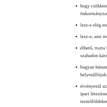
hogy csökkent
önkormányzat
lesz-e elég e
lesz-e, ami m
élhető, tiszt
szabadon káro
hogyan bánunk
helyreállítjuk
érvényesül az
ipari létesít
termőföldeket