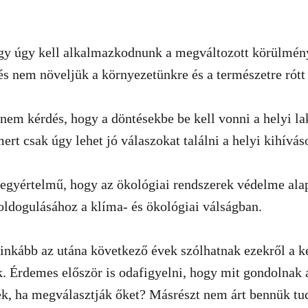
hogy úgy kell alkalmazkodnunk a megváltozott körülmé
és nem növeljük a környezetünkre és a természetre rótt 
nem kérdés, hogy a döntésekbe be kell vonni a helyi la
ert csak úgy lehet jó válaszokat találni a helyi kihívás
egyértelmű, hogy az ökológiai rendszerek védelme alap
ldogulásához a klíma- és ökológiai válságban.
nkább az utána következő évek szólhatnak ezekről a k
. Érdemes először is odafigyelni, hogy mit gondolnak a
ek, ha megválasztják őket? Másrészt nem árt bennük tud