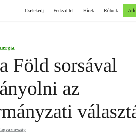
Ad
Cselekedj
Fedezd fel
Hírek
Rólunk
nergia
 a Föld sorsával
ányolni az
mányzati választ
agyarország