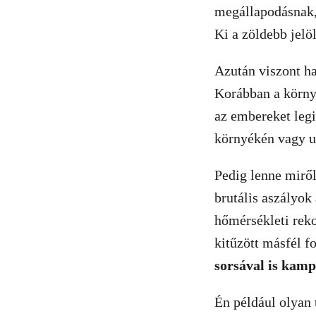
megállapodásnak,
Ki a zöldebb jelö
Azután viszont ha
Korábban a körny
az embereket legi
környékén vagy 
Pedig lenne miről
brutális aszályok
hőmérsékleti rek
kitűzött másfél f
sorsával is kamp
Én például olyan 