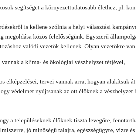
kosok segítséget a környezettudatosabb élethez, pl. ko
désekről is kellene szólnia a helyi választási kampán
ág megoldása közös felelősségünk. Egyszerű állampolgá
ltozáshoz valódi vezetők kellenek. Olyan vezetőkre va
n vannak a klíma- és ökológiai vészhelyzet tétjével,
os elképzelései, tervei vannak arra, hogyan alakítsuk át
hogy védelmet nyújtsanak az ott élőknek a vészhelyzet 
hogy a településeknek élőknek tiszta levegőre, fenntar
elmiszerre, jó minőségű talajra, egészségügyre, vízre és