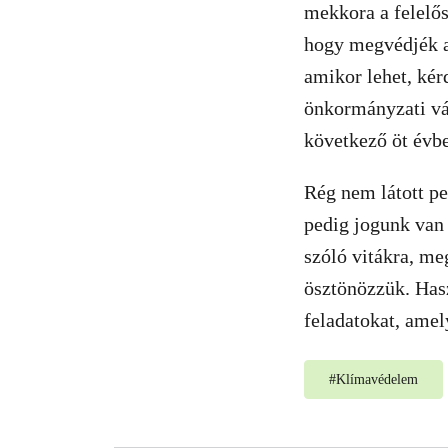
mekkora a felelős
hogy megvédjék a
amikor lehet, kér
önkormányzati vál
következő öt évb
Rég nem látott pe
pedig jogunk van 
szóló vitákra, me
ösztönözzük. Hasz
feladatokat, ame
#
Klímavédelem