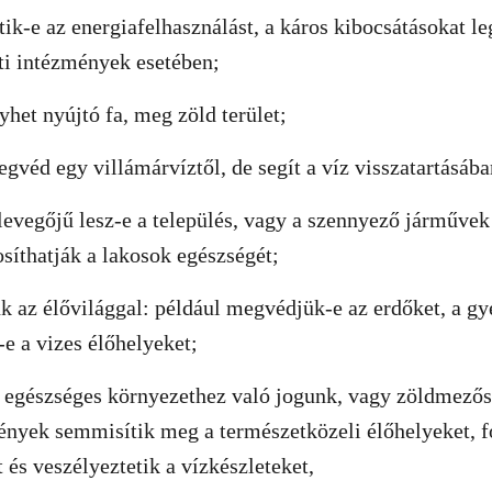
ik-e az energiafelhasználást, a káros kibocsátásokat le
i intézmények esetében;
nyhet nyújtó fa, meg zöld terület;
egvéd egy villámárvíztől, de segít a víz visszatartásáb
a levegőjű lesz-e a település, vagy a szennyező járművek
síthatják a lakosok egészségét;
 az élővilággal: például megvédjük-e az erdőket, a gy
-e a vizes élőhelyeket;
 egészséges környezethez való jogunk, vagy zöldmezős
mények semmisítik meg a természetközeli élőhelyeket, fo
 és veszélyeztetik a vízkészleteket,