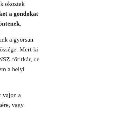
ok okoztak
ket a gondokat
döntenek.
unk a gyorsan
őssége. Mert ki
NSZ-főtitkár, de
em a helyi
r vajon a
sére, vagy