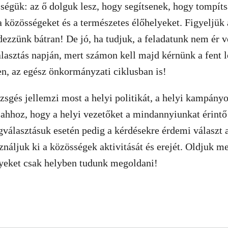
ségük: az ő dolguk lesz, hogy segítsenek, hogy tompíts
 közösségeket és a természetes élőhelyeket. Figyeljük
dezzünk bátran! De jó, ha tudjuk, a feladatunk nem ér v
asztás napján, mert számon kell majd kérnünk a fent le
en, az egész önkormányzati ciklusban is!
zsgés jellemzi most a helyi politikát, a helyi kampány
ahhoz, hogy a helyi vezetőket a mindannyiunkat érintő
gválasztásuk esetén pedig a kérdésekre érdemi választ 
náljuk ki a közösségek aktivitását és erejét. Oldjuk m
lyeket csak helyben tudunk megoldani!