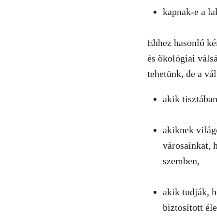
kapnak-e a la
Ehhez hasonló kér
és ökológiai váls
tehetünk, de a vá
akik tisztába
akiknek világ
városainkat, 
szemben,
akik tudják, 
biztosított él