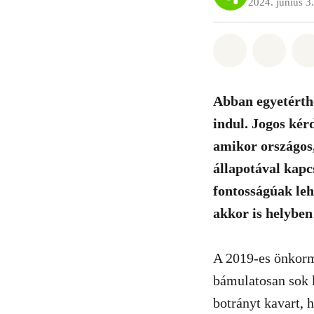
2024. június 3.
Megosztás it
Megosz
Abban egyetérthe
indul. Jogos kérd
amikor országos,
állapotával kapc
fontosságúak le
akkor is helyben
A 2019-es önkormá
bámulatosan sok k
botrányt kavart, 