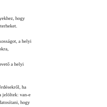
nyekhez, hogy
terheket.
kosságot, a helyi
okra,
vető a helyi
érdésekről, ha
 jelöltek: van-e
atosítani, hogy