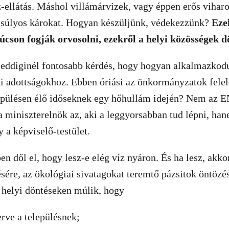
íz-ellátás. Máshol villámárvizek, vagy éppen erős vihar
y súlyos károkat. Hogyan készüljünk, védekezzünk?
Eze
cson fogják orvosolni, ezekről a helyi közösségek 
eddiginél fontosabb kérdés, hogy hogyan alkalmazkod
i adottságokhoz. Ebben óriási az önkormányzatok felel
lepülésen élő időseknek egy hőhullám idején? Nem az E
 miniszterelnök az, aki a leggyorsabban tud lépni, han
 a képviselő-testület.
en dől el, hogy lesz-e elég víz nyáron. És ha lesz, akko
sére, az ökológiai sivatagokat teremtő pázsitok öntözé
A helyi döntéseken múlik, hogy
erve a településnek;