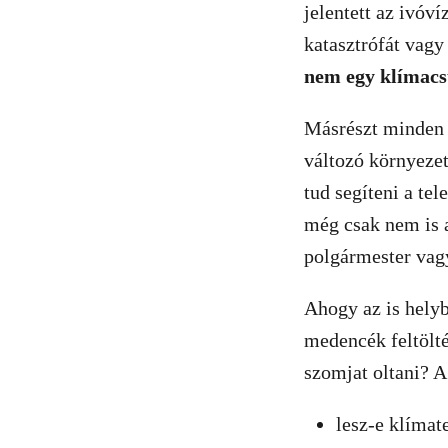
jelentett az ivóv
katasztrófát vag
nem egy klímacsú
Másrészt minden 
változó környezet
tud segíteni a te
még csak nem is a
polgármester vagy
Ahogy az is helyb
medencék feltölté
szomjat oltani? 
lesz-e klímat