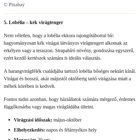
© Pixabay
5. Lobélia – kék virágtenger
Nem véletlen, hogy a lobélia ekkora rajongótáborral bír:
hagyományosan kék virágai látványos virágtengert alkotnak az
erkélyen vagy a teraszon. Strapabíró növény, gondozása egyszerű,
ezért kezdő kertészek számára is ideális választás.
A harangvirágfélék családjába tartozó lobélia bőséges nektárt kínál.
Virágai és hosszú, akár májustól októberig tartó virágzása miatt a
méhek körében is kedvelt.
Fontos tudni azonban, hogy háziállatok számára mérgező, érdemes
függőkosárba vagy magas virágládába ültetni.
Virágzási időszak:
május-október
Elhelyezkedés:
napos és félárnyékos hely
Magasság:
20 cm