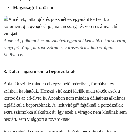
Magasság:
15-60 cm
A méhek, pillangók és poszméhek egyaránt kedvelik a körömvirág
ragyogó sárga, narancssárga és vöröses árnyalatú virágait.
© Pixabay
8. Dália – igazi öröm a beporzóknak
A dáliák szinte minden elképzelhető méretben, formában és
színben kaphatóak. Hosszú virágzási idejük miatt tökéletesek a
kertbe és az erkélyre is. Azonban nem minden dáliatípus alkalmas
táplálékul a beporzóknak. A „telt virágú” fajtáknál a porzószálak
extra szirmokká alakultak át, így ezek a virágok nem kínálnak sem
nektárt, sem virágport a rovaroknak.
Ha szeretnél kedvezni a rovaroknak, érdemes szimpla virágú