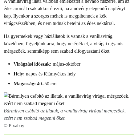
A vaníliavirág illata valóban emlékeztet a névadó fűszerre, ám az
édes aromát csak akkor érezni, ha a növény elegendő napfényt
kap. Ilyenkor a szorgos méhek is megpihennek a kék
virágcsészékben, és nem tudnak betelni az édes nektárral.
Ha gyermekek vagy háziállatok is vannak a vaníliavirág
közelében, figyeljünk arra, hogy ne érjék el, a virágai ugyanis
mérgezőek, semmiképp sem szabad elfogyasztani őket.
Virágzási időszak:
május-október
Hely:
napos és félárnyékos hely
Magasság:
40–50 cm
Bármilyen csábító az illatuk, a vaníliavirág virágai mérgezőek,
ezért nem szabad megenni őket.
© Pixabay