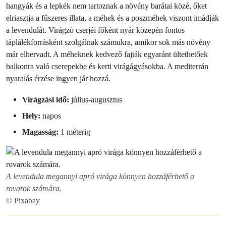
hangyák és a lepkék nem tartoznak a növény barátai közé, őket
elriasztja a fűszeres illata, a méhek és a poszméhek viszont imádják
a levendulát. Virágzó cserjéi főként nyár közepén fontos
táplálékforrásként szolgálnak számukra, amikor sok más növény
már elhervadt. A méheknek kedvező fajták egyaránt ültethetőek
balkonra való cserepekbe és kerti virágágyásokba. A mediterrán
nyaralás érzése ingyen jár hozzá.
Virágzási idő:
július-augusztus
Hely:
napos
Magasság:
1 méterig
A levendula megannyi apró virága könnyen hozzáférhető a
rovarok számára.
© Pixabay