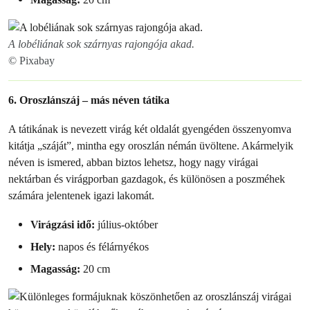
A lobéliának sok szárnyas rajongója akad.
© Pixabay
6. Oroszlánszáj – más néven tátika
A tátikának is nevezett virág két oldalát gyengéden összenyomva
kitátja „száját”, mintha egy oroszlán némán üvöltene. Akármelyik
néven is ismered, abban biztos lehetsz, hogy nagy virágai
nektárban és virágporban gazdagok, és különösen a poszméhek
számára jelentenek igazi lakomát.
Virágzási idő:
július-október
Hely:
napos és félárnyékos
Magasság:
20 cm