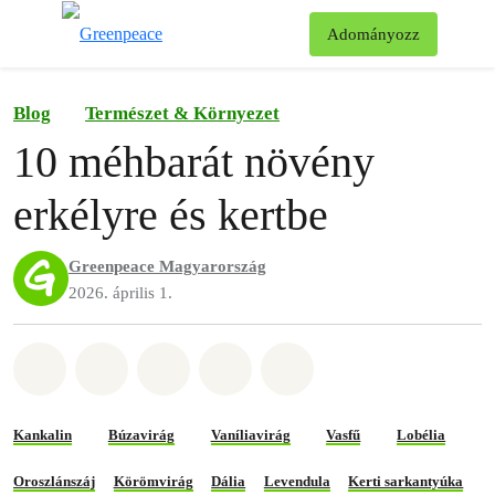
Ke
Adományozz
Menü
Blog
Természet & Környezet
10 méhbarát növény
erkélyre és kertbe
Greenpeace Magyarország
2026. április 1.
Megosztás itt: Whatsapp
Megosztás itt: Facebook
Megosztás itt: Twitter
Megosztás itt: Email
Share on Bluesky
Kankalin
Búzavirág
Vaníliavirág
Vasfű
Lobélia
Oroszlánszáj
Körömvirág
Dália
Levendula
Kerti sarkantyúka