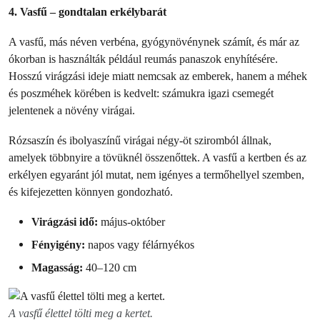
4. Vasfű – gondtalan erkélybarát
A vasfű, más néven verbéna, gyógynövénynek számít, és már az
ókorban is használták például reumás panaszok enyhítésére.
Hosszú virágzási ideje miatt nemcsak az emberek, hanem a méhek
és poszméhek körében is kedvelt: számukra igazi csemegét
jelentenek a növény virágai.
Rózsaszín és ibolyaszínű virágai négy-öt sziromból állnak,
amelyek többnyire a tövüknél összenőttek. A vasfű a kertben és az
erkélyen egyaránt jól mutat, nem igényes a termőhellyel szemben,
és kifejezetten könnyen gondozható.
Virágzási idő:
május-október
Fényigény:
napos vagy félárnyékos
Magasság:
40–120 cm
A vasfű élettel tölti meg a kertet.