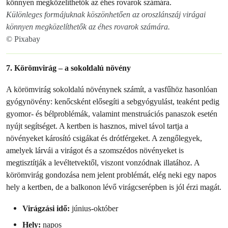
Különleges formájuknak köszönhetően az oroszlánszáj virágai
könnyen megközelíthetők az éhes rovarok számára.
© Pixabay
7. Körömvirág – a sokoldalú növény
A körömvirág sokoldalú növénynek számít, a vasfűhöz hasonlóan
gyógynövény: kenőcsként elősegíti a sebgyógyulást, teaként pedig
gyomor- és bélproblémák, valamint menstruációs panaszok esetén
nyújt segítséget. A kertben is hasznos, mivel távol tartja a
növényeket károsító csigákat és drótférgeket. A zengőlegyek,
amelyek lárvái a virágot és a szomszédos növényeket is
megtisztítják a levéltetvektől, viszont vonzódnak illatához. A
körömvirág gondozása nem jelent problémát, elég neki egy napos
hely a kertben, de a balkonon lévő virágcserépben is jól érzi magát.
Virágzási idő:
június-október
Hely:
napos