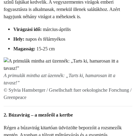
színű fajtákat kedvelik. A vegyszermentes virágok emberi
fogyasztásra is alkalmasak, remekül illenek salátákhoz. Azért
hagyjunk néhány virágot a méheknek is.
Virágzási idő:
március-április
Hely:
napos és félárnyékos
Magasság:
15-25 cm
A primulák mintha azt üzennék: „Tarts ki, hamarosan itt a
tavasz!”
© Sylvia Hamsberger / Gesellschaft fuer oekologische Forschung /
Greenpeace
2. Búzavirág – a mezőről a kertbe
Régen a búzavirág kitartóan üdvözölte beporzóit a rozsmezők
mentén. Azonban a túlzott műtrágyázás és a gyomirtás