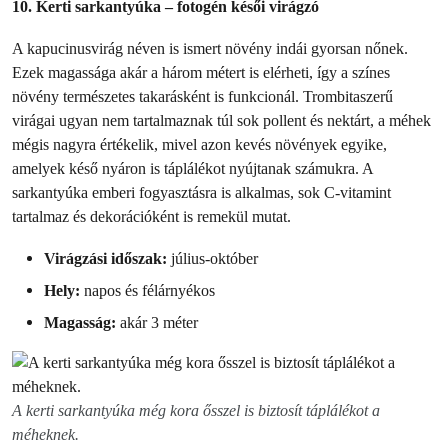
10. Kerti sarkantyúka – fotogén késői virágzó
A kapucinusvirág néven is ismert növény indái gyorsan nőnek.
Ezek magassága akár a három métert is elérheti, így a színes
növény természetes takarásként is funkcionál. Trombitaszerű
virágai ugyan nem tartalmaznak túl sok pollent és nektárt, a méhek
mégis nagyra értékelik, mivel azon kevés növények egyike,
amelyek késő nyáron is táplálékot nyújtanak számukra. A
sarkantyúka emberi fogyasztásra is alkalmas, sok C-vitamint
tartalmaz és dekorációként is remekül mutat.
Virágzási időszak:
július-október
Hely:
napos és félárnyékos
Magasság:
akár 3 méter
A kerti sarkantyúka még kora ősszel is biztosít táplálékot a
méheknek.