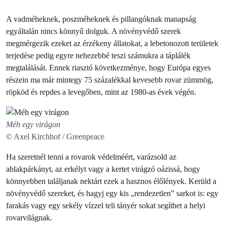
A vadméheknek, poszméheknek és pillangóknak manapság
egyáltalán nincs könnyű dolguk. A növényvédő szerek
megmérgezik ezeket az érzékeny állatokat, a lebetonozott területek
terjedése pedig egyre nehezebbé teszi számukra a táplálék
megtalálását. Ennek riasztó következménye, hogy Európa egyes
részein ma már mintegy 75 százalékkal kevesebb rovar zümmög,
röpköd és repdes a levegőben, mint az 1980-as évek végén.
Méh egy virágon
© Axel Kirchhof / Greenpeace
Ha szeretnél tenni a rovarok védelméért, varázsold az
ablakpárkányt, az erkélyt vagy a kertet virágzó oázissá, hogy
könnyebben találjanak nektárt ezek a hasznos élőlények. Kerüld a
növényvédő szereket, és hagyj egy kis „rendezetlen” sarkot is: egy
farakás vagy egy sekély vízzel teli tányér sokat segíthet a helyi
rovarvilágnak.