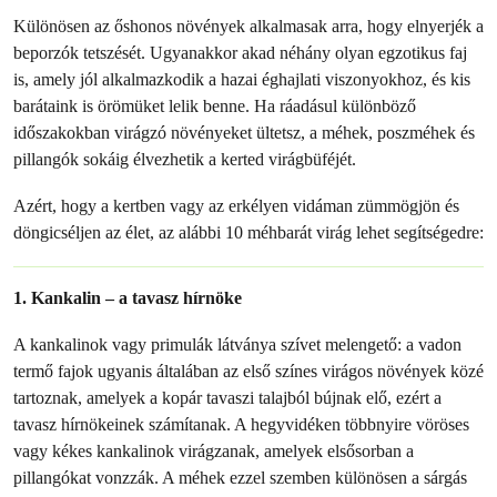
Különösen az őshonos növények alkalmasak arra, hogy elnyerjék a
beporzók tetszését. Ugyanakkor akad néhány olyan egzotikus faj
is, amely jól alkalmazkodik a hazai éghajlati viszonyokhoz, és kis
barátaink is örömüket lelik benne. Ha ráadásul különböző
időszakokban virágzó növényeket ültetsz, a méhek, poszméhek és
pillangók sokáig élvezhetik a kerted virágbüféjét.
Azért, hogy a kertben vagy az erkélyen vidáman zümmögjön és
döngicséljen az élet, az alábbi 10 méhbarát virág lehet segítségedre:
1. Kankalin – a tavasz hírnöke
A kankalinok vagy primulák látványa szívet melengető: a vadon
termő fajok ugyanis általában az első színes virágos növények közé
tartoznak, amelyek a kopár tavaszi talajból bújnak elő, ezért a
tavasz hírnökeinek számítanak. A hegyvidéken többnyire vöröses
vagy kékes kankalinok virágzanak, amelyek elsősorban a
pillangókat vonzzák. A méhek ezzel szemben különösen a sárgás