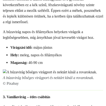
következtében ez a kék színű, fészkesvirágzatú növény szinte
teljesen eltűnt a mezők széléről. Éppen ezért a méhek, poszméhek
és lepkék különösen örülnek, ha a kertben újra találkozhatnak ezzel
a régi ismerőssel.
A búzavirág napos és félárnyékos helyeken virágzik a
legbőségesebben, míg árnyékban jóval kevesebb virágot hoz.
Virágzási idő:
május-június
Hely:
meleg, napos és félárnyékos
Magasság:
40-90 cm
A búzavirág bőséges virágport és nektárt kínál a rovaroknak.
© Pixabay
3. Vaníliavirág – édes csábítás