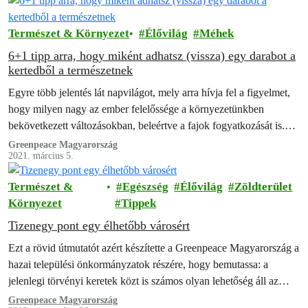
Természet & Környezet
Élővilág
Méhek
6+1 tipp arra, hogy miként adhatsz (vissza) egy darabot a
kertedből a természetnek
Egyre több jelentés lát napvilágot, mely arra hívja fel a figyelmet,
hogy milyen nagy az ember felelőssége a környezetünkben
bekövetkezett változásokban, beleértve a fajok fogyatkozását is.
Ahhoz, hogy megállítsuk a…
Greenpeace Magyarország
2021. március 5.
Természet &
Egészség
Élővilág
Zöldterület
Környezet
Tippek
Tizenegy pont egy élhetőbb városért
Ezt a rövid útmutatót azért készítette a Greenpeace Magyarország a
hazai települési önkormányzatok részére, hogy bemutassa: a
jelenlegi törvényi keretek közt is számos olyan lehetőség áll az
önkormányzati vezetők előtt,…
Greenpeace Magyarország