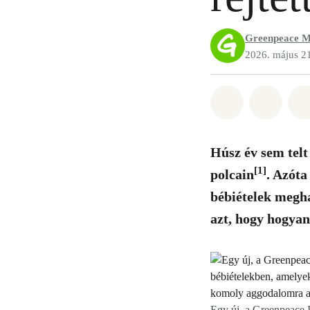
Greenpeace M
2026. május 2
Megosztás it
Megosz
Húsz év sem telt
[1]
polcain
. Azóta
bébiételek megh
azt, hogy hogyan
Egy új, a Greenpeace 