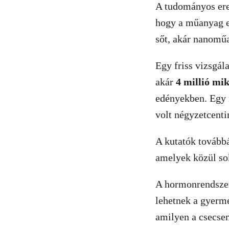
A tudományos ered
hogy a műanyag e
sőt, akár nanomű
Egy friss vizsgál
akár
4 millió m
edényekben. Egy 
volt négyzetcent
A kutatók továbbá
amelyek közül so
A hormonrendszer
lehetnek a gyerme
amilyen a csecsem