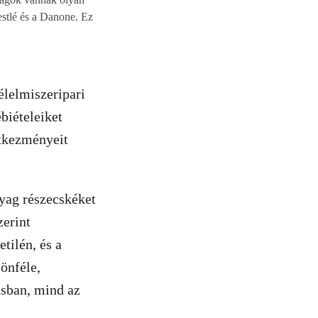
estlé és a Danone. Ez
lelmiszeripari
biételeiket
tkezményeit
yag részecskéket
zerint
tilén, és a
önféle,
sban, mind az