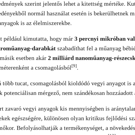
mények szerint jelentős lehet a kitettség mértéke. Kut
dényekből normál használat esetén is bekerülhetnek 
anyagok is az élelmiszerekbe.
at például kimutatta, hogy már
3 percnyi mikróban val
ikroműanyag-darabkát
szabadíthat fel a műanyag bébié
másik esetben akár
2 milliárd nanoműanyag-részecs
[9]
iméterenként a csomagolásból
.
 több tucat, csomagolásból kioldódó vegyi anyagot is a
k potenciálisan mérgező, nem szándékosan hozzáadott 
t zavaró vegyi anyagok kis mennyiségben is aránytalan
kek egészségére, különösen olyan kritikus fejlődési s
őkor. Befolyásolhatják a termékenységet, a növekedést