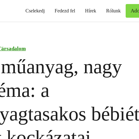
Ad
Cselekedj
Fedezd fel
Hírek
Rólunk
Társadalom
 műanyag, nagy
éma: a
agtasakos bébiét
tt kockázatai