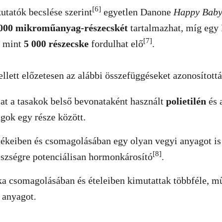
[6]
kutatók becslése szerint
egyetlen Danone
Happy Baby
 000 mikroműanyag-részecskét
tartalmazhat, míg egy
[7]
b mint
5 000 részecske
fordulhat elő
.
llett előzetesen az alábbi összefüggéseket azonosítottá
at a tasakok belső bevonataként használt
polietilén
és 
ok egy része között.
ékeiben és csomagolásában egy olyan vegyi anyagot is 
[8]
szségre potenciálisan hormonkárosító
.
a csomagolásában és ételeiben kimutattak többféle, 
 anyagot.