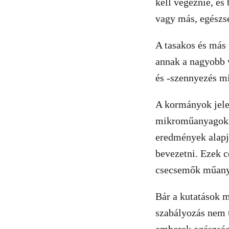
kell végeznie, é
vagy más, egészs
A tasakos és más
annak a nagyobb 
és -szennyezés m
A kormányok jele
mikroműanyagokr
eredmények alapjá
bevezetni. Ezek c
csecsemők műanya
Bár a kutatások m
szabályozás nem t