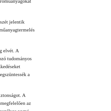
ikroműanyagokat
zét jelentik
 műanyagtermelés
 elvét. A
ozó tudományos
zkedéseket
megszüntessék a
iztonságot. A
i megfelelően az