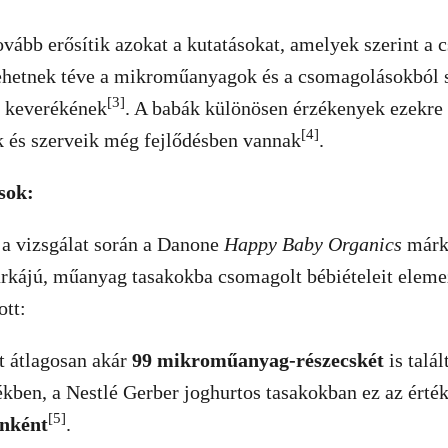
vább erősítik azokat a kutatásokat, amelyek szerint a
lehetnek téve a mikroműanyagok és a csomagolásokból
[3]
t keverékének
. A babák különösen érzékenyek ezekre
[4]
k és szerveik még fejlődésben vannak
.
sok:
 vizsgálat során a Danone
Happy Baby Organics
márká
rkájú, műanyag tasakokba csomagolt bébiételeit elemez
ott:
 átlagosan akár
99 mikroműanyag-részecskét
is talá
ben, a Nestlé Gerber joghurtos tasakokban ez az érté
[5]
nként
.