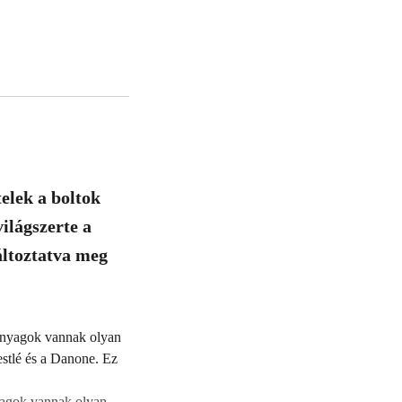
elek a boltok
ilágszerte a
áltoztatva meg
yagok vannak olyan