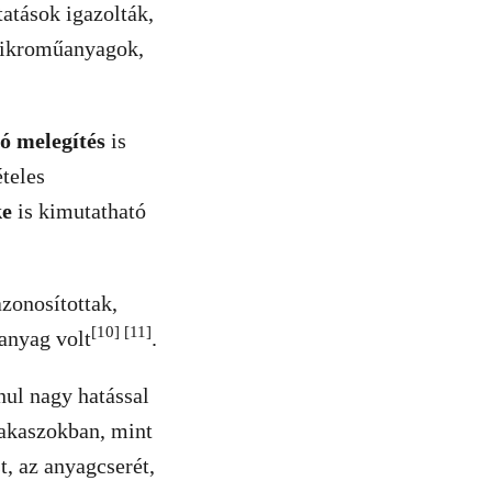
atások igazolták,
mikroműanyagok,
ó melegítés
is
teles
ke
is kimutatható
zonosítottak,
[10] [11]
anyag volt
.
ul nagy hatással
zakaszokban, mint
, az anyagcserét,