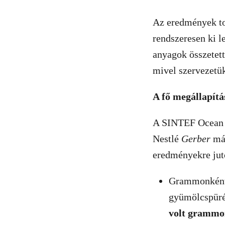
Az eredmények to
rendszeresen ki 
anyagok összetet
mivel szervezetü
A fő megállapítá
A SINTEF Ocean a
Nestlé
Gerber
má
eredményekre jut
Grammonként
gyümölcspürék
volt grammo