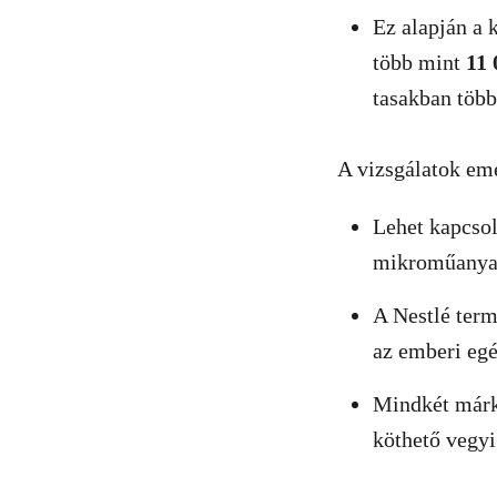
Ez alapján a 
több mint
11
tasakban töb
A vizsgálatok eme
Lehet kapcsol
mikroműanyag
A Nestlé term
az emberi egé
Mindkét márk
köthető vegyi