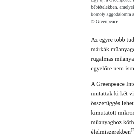
bébiételekben, amelyek
komoly aggodalomra ad
© Greenpeace
Az egyre több tu
márkák műanyagok
rugalmas műanyag
egyelőre nem ism
A Greenpeace Int
mutattak ki két v
összefüggés lehet
kimutatott mikrom
műanyaghoz köthe
[
élelmiszerekben