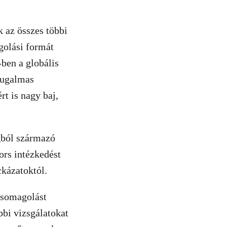
 az összes többi
golási formát
ben a globális
 rugalmas
t is nagy baj,
gból származó
ors intézkedést
kázatoktól.
csomagolást
bbi vizsgálatokat