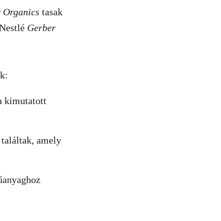
 Organics
tasak
 Nestlé
Gerber
k:
a kimutatott
találtak, amely
műanyaghoz