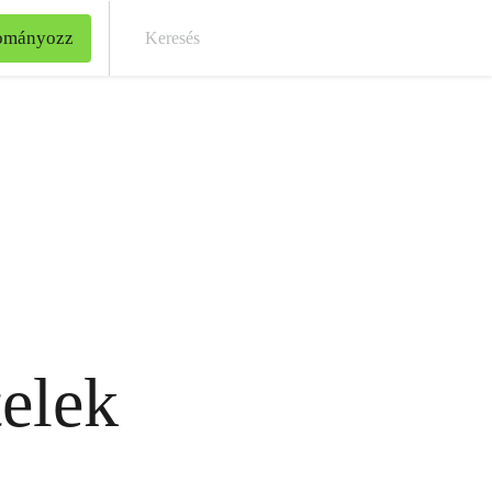
ományozz
Kere
elek