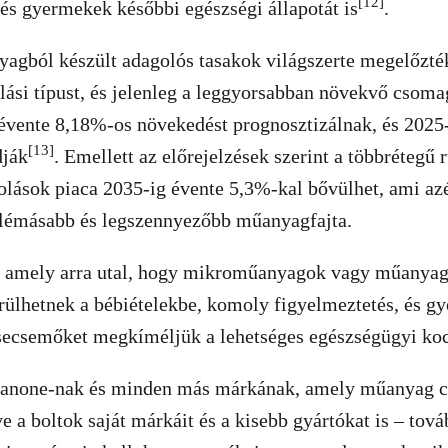
[12]
és gyermekek későbbi egészségi állapotát is
.
agból készült adagolós tasakok világszerte megelőzték
ási típust, és jelenleg a leggyorsabban növekvő csoma
 évente 8,18%-os növekedést prognosztizálnak, és 2025-
[13]
dják
. Emellett az előrejelzések szerint a többrétegű
ások piaca 2035-ig évente 5,3%-kal bővülhet, ami azér
blémásabb és legszennyezőbb műanyagfajta.
, amely arra utal, hogy mikroműanyagok vagy műanya
ülhetnek a bébiételekbe, komoly figyelmeztetés, és gy
csecsemőket megkíméljük a lehetséges egészségügyi koc
Danone-nak és minden más márkának, amely műanyag 
e a boltok saját márkáit és a kisebb gyártókat is – tová