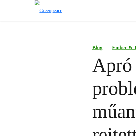
Blog
Ember & 
Apró
probl
műany
rejte