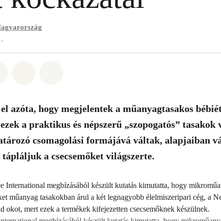
agyarország
1.
t: Whatsapp
tás itt: Facebook
Megosztás itt: Twitter
Megosztás itt: Email
Share on Bluesky
 el azóta, hogy megjelentek a műanyagtasakos bébiét
 ezek a praktikus és népszerű „szopogatós” tasakok v
atározó csomagolási formájává váltak, alapjaiban v
 tápláljuk a csecsemőket világszerte.
International megbízásából készült kutatás kimutatta, hogy mikroműan