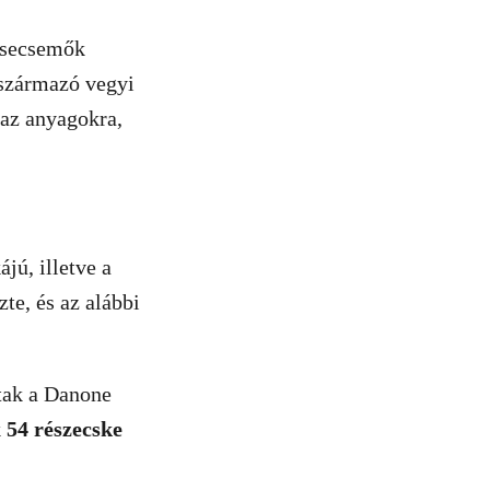
 csecsemők
 származó vegyi
 az anyagokra,
jú, illetve a
te, és az alábbi
ltak a Danone
k
54 részecske