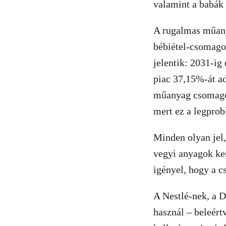
valamint a babák 
A rugalmas műany
bébiétel-csomagol
jelentik: 2031-ig
piac 37,15%-át a
műanyag csomagol
mert ez a legpro
Minden olyan jel
vegyi anyagok ker
igényel, hogy a 
A Nestlé-nek, a 
használ – beleértv