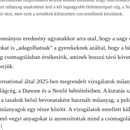
et műanyag tasakokban árul a két legnagyobb élelmiszeripari cég, a N
 okot, mert ezek a termékek kifejezetten csecsemőknek készülnek.
dományos eredmény ugyanakkor arra utal, hogy a nagy é
at is „adagolhatnak” a gyerekeknek azáltal, hogy a bé
 csomagolásban értékesítik, aminek hosszú távú köve
erjük.
ernational által 2025-ben megrendelt vizsgálatok műan
ilágcég, a Danone és a Nestlé bébiételeiben. A kutatás s
 a tasakok belső bevonataként használt műanyag, a polie
űanyagok egy része között. A vizsgálatok emellett kül
tő vegyi anyagokat is azonosítottak mind a csomagolá
2]
.