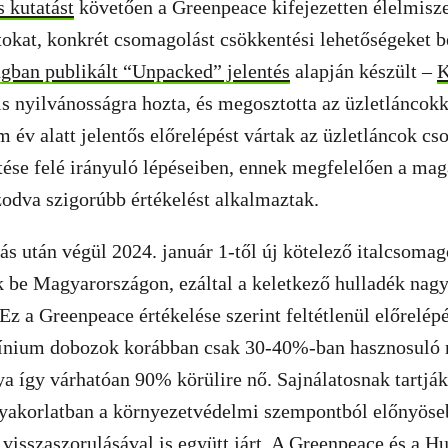
 kutatást
követően a Greenpeace kifejezetten élelmisz
tokat, konkrét csomagolást csökkentési lehetőségeket 
ágban publikált “Unpacked” jelentés
alapján készült –
K
s nyilvánosságra hozta, és megosztotta az üzletláncokk
om év alatt jelentős előrelépést vártak az üzletláncok c
tése felé irányuló lépéseiben, ennek megfelelően a ma
zodva szigorúbb értékelést alkalmaztak.
ás után végül 2024. január 1-től új kötelező italcsomag
k be Magyarországon, ezáltal a keletkező hulladék nagy
 Ez a Greenpeace értékelése szerint feltétlenül előrelép
ínium dobozok korábban csak 30-40%-ban hasznosuló
ya így várhatóan 90% körülire nő. Sajnálatosnak tartjá
gyakorlatban a környezetvédelmi szempontból előnyöse
visszaszorulásával is együtt járt. A Greenpeace és a H