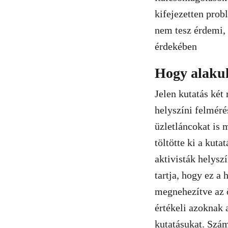
kifejezetten pro
nem tesz érdemi, 
érdekében
Hogy alakul
Jelen kutatás két
helyszíni felméré
üzletláncokat is
töltötte ki a kuta
aktivisták helysz
tartja, hogy ez a
megnehezítve az ö
értékeli azoknak 
kutatásukat. Szám