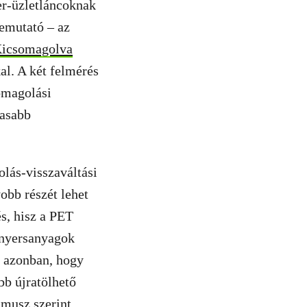
er-üzletláncoknak
bemutató – az
icsomagolva
al. A két felmérés
somagolási
gasabb
olás-visszaváltási
obb részét lehet
és, hisz a PET
 nyersanyagok
k azonban, hogy
bb újratölhető
umusz szerint