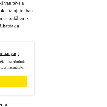
i van téve a
k a talajainkban
 és tüdőben is
álhatóak a
 műanyag!
i élelmiszerboltok
yszer használatos
tt a