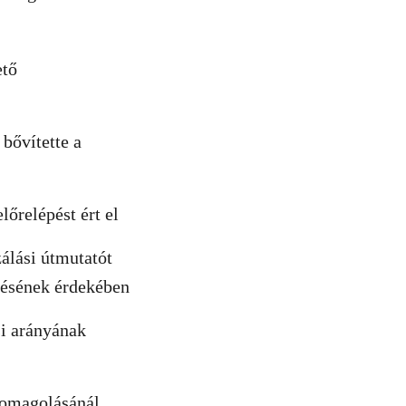
ető
bővítette a
őrelépést ért el
zálási útmutatót
tésének érdekében
si arányának
somagolásánál