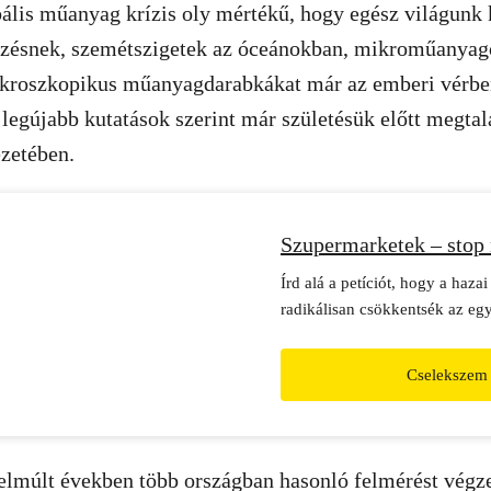
ális műanyag krízis oly mértékű, hogy egész világunk k
ésnek, szemétszigetek az óceánokban, mikroműanyago
ikroszkopikus műanyagdarabkákat már az emberi vérben
a legújabb kutatások szerint már születésük előtt megtal
zetében.
Szupermarketek – stop
Írd alá a petíciót, hogy a haza
radikálisan csökkentsék az eg
műanyagok használatát.
Cselekszem
elmúlt években több országban hasonló felmérést végze