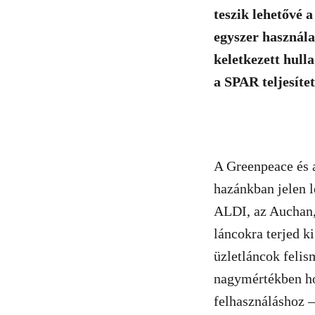
teszik lehetővé 
egyszer használa
keletkezett hull
a SPAR teljesíte
A Greenpeace és 
hazánkban jelen l
ALDI, az Auchan,
láncokra terjed k
üzletláncok felis
nagymértékben ho
felhasználáshoz 