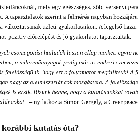
zletláncoknál, mely egy egészséges, zöld versenyt gene
t. A tapasztalatok szerint a felmérés nagyban hozzájáru
a változtassanak üzleti gyakorlataikon. A legelső haza
os pozitív előrelépést és jó gyakorlatot tapasztaltak.
yéb csomagolási hulladék lassan ellep minket, egyre n
etben, a mikroműanyagok pedig már az emberi szervezet
s felelősségünk, hogy ezt a folyamatot megállítsuk! A 
igen nagy az élelmiszerláncok mozgástere. A felelősséget
égek is érzik. Bízunk benne, hogy a kutatásunkkal továb
etláncokat”
– nyilatkozta Simon Gergely, a Greenpeace
a korábbi kutatás óta?