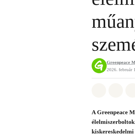
műan
szemé
Greenpeace M
2026. február 
Megosztás it
Megosz
A Greenpeace Ma
élelmiszerboltok
kiskereskedelmi 