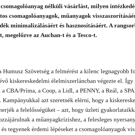
a csomagolóanyag nélküli vásárlást, milyen intézkedé
tos csomagolóanyagok, műanyagok visszaszorításáért
adék minimalizálásáért és hasznosításáért. A rangso
tt, megelőzve az Auchan-t és a Tesco-t.
a Humusz Szövetség a felmérést a kilenc legnagyobb fo
évő kiskereskedelmi élelmiszerláncban végezte el. Így 
 a CBA/Príma, a Coop, a Lidl, a PENNY, a Reál, a SPA
i. Kampányukkal azt szeretnék elérni, hogy a kiskeresk
merjék a felelősségüket – azt, hogy üzleti gyakorlataikk
zzájárulnak a műanyagkrízishez, a felesleges nyersan
– és tegyenek érdemi lépéseket a csomagolóanyagok vis