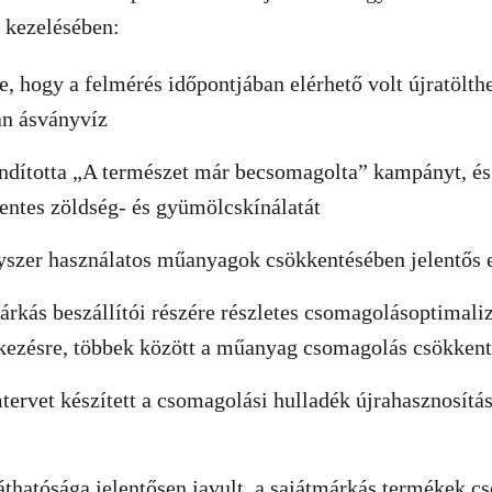
 kezelésében:
e, hogy a felmérés időpontjában elérhető volt újratölth
n ásványvíz
ndította „A természet már becsomagolta” kampányt, és 
ntes zöldség- és gyümölcskínálatát
yszer használatos műanyagok csökkentésében jelentős el
márkás beszállítói részére részletes csomagolásoptimali
lkezésre, többek között a műanyag csomagolás csökken
ervet készített a csomagolási hulladék újrahasznosítá
hatósága jelentősen javult, a sajátmárkás termékek c