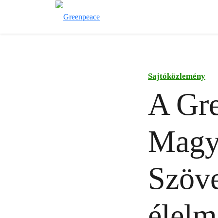
Sajtóközlemény
A Gr
Magy
Szöve
élelm