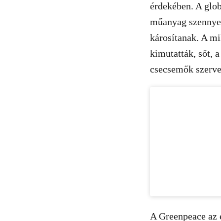
érdekében. A glob
műanyag szennyez
károsítanak. A m
kimutatták, sőt, 
csecsemők szerve
A Greenpeace az 