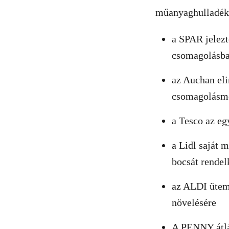
műanyaghulladék
a SPAR jelezt
csomagolásba
az Auchan eli
csomagolásme
a Tesco az eg
a Lidl saját 
bocsát rende
az ALDI ütemt
növelésére
A PENNY átlát