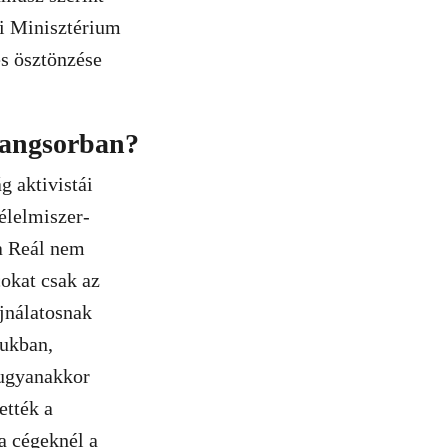
i Minisztérium
és ösztönzése
 rangsorban?
g aktivistái
élelmiszer-
a Reál nem
cokat csak az
ajnálatosnak
sukban,
 ugyanakkor
ették a
a cégeknél a