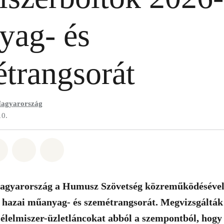
yag- és
trangsorát
agyarország
10.
t: Whatsapp
tás itt: Facebook
Megosztás itt: Twitter
Megosztás itt: Email
Share on Bluesky
gyarország a Humusz Szövetség közreműködésével e
 hazai műanyag- és szemétrangsorát. Megvizsgálták 
élelmiszer-üzletláncokat abból a szempontból, hog