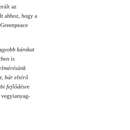
rált az
lt ahhoz, hogy a
i Greenpeace
agyobb károkat
ben is
felmérésünk
, bár eltérő
bi fejlődésre
 vegyianyag-