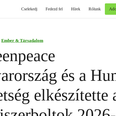
Ad
Cselekedj
Fedezd fel
Hírek
Rólunk
Ember & Társadalom
eenpeace
arország és a Hu
tség elkészítette 
iszerboltok 2026