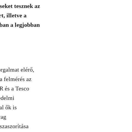
seket tesznek az
, illetve a
rban a legjobban
rgalmat elérő,
a felmérés az
R és a Tesco
edelmi
al ők is
yag
szaszorítása