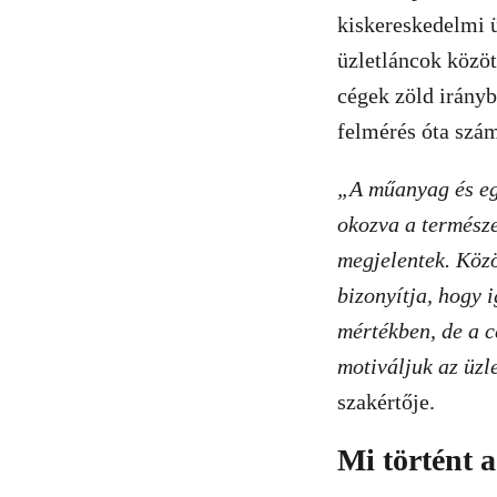
kiskereskedelmi ü
üzletláncok közöt
cégek zöld irányb
felmérés óta szám
„A műanyag és eg
okozva a termész
megjelentek. Közö
bizonyítja, hogy 
mértékben, de a c
motiváljuk az üzl
szakértője.
Mi történt 