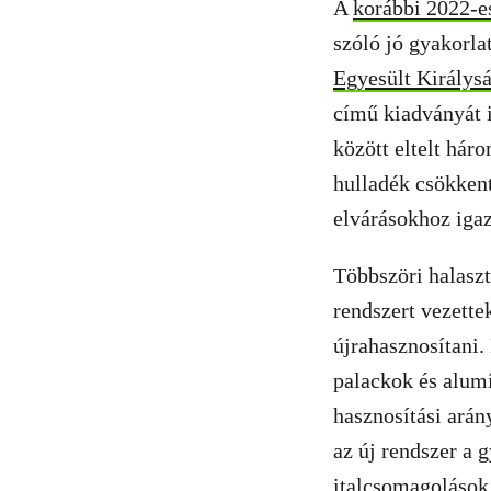
A
korábbi 2022-es
szóló jó gyakorla
Egyesült Királys
című kiadványát i
között eltelt hár
hulladék csökken
elvárásokhoz iga
Többszöri halaszt
rendszert vezette
újrahasznosítani.
palackok és alum
hasznosítási arán
az új rendszer a 
italcsomagolások 