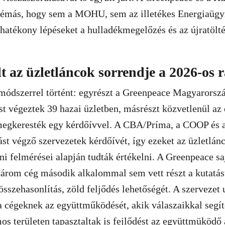
blémás, hogy sem a MOHU, sem az illetékes Energiaügy
hatékony lépéseket a hulladékmegelőzés és az újratölt
t az üzletláncok sorrendje a 2026-os
 módszerrel történt: egyrészt a Greenpeace Magyarorszá
st végeztek 39 hazai üzletben, másrészt közvetlenül az 
 megkeresték egy kérdőívvel. A CBA/Príma, a COOP és 
tást végző szervezetek kérdőívét, így ezeket az üzletlán
íni felmérései alapján tudták értékelni. A Greenpeace s
 három cég második alkalommal sem vett részt a kutatá
sszehasonlítás, zöld feljődés lehetőségét. A szervezet
a cégeknek az együttműködését, akik válaszaikkal segít
os területen tapasztaltak is fejlődést az együttmüködő 