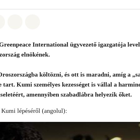
t: Whatsapp
tás itt: Facebook
Megosztás itt: Twitter
Megosztás itt: Email
Share on Bluesky
reenpeace International ügyvezető igazgatója level
zország elnökének.
oszországba költözni, és ott is maradni, amíg a „s
tart. Kumi személyes kezességet is vállal a harminc
eletéért, amennyiben szabadlábra helyezik őket.
 Kumi lépéséről (angolul):