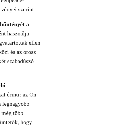
reenpeace-
rvényei szerint.
 bűntényét a
nt használja
gvatartottak ellen
özi és az orosz
 két szabadúszó
bbi
t érinti: az Ön
 a legnagyobb
y még több
tüntetők, hogy