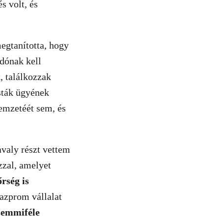
s volt, és
egtanította, hogy
dónak kell
 találkozzak
isták ügyének
emzetéét sem, és
valy részt vettem
zzal, amelyet
rség is
azprom vállalat
 semmiféle