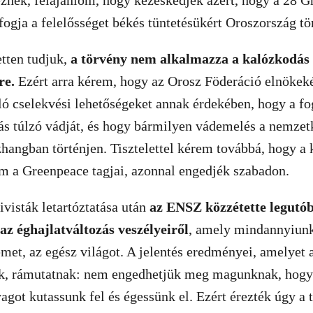
znék, felajánlom, hogy kezeskedjek azért, hogy a 28 G
 fogja a felelősséget békés tüntetésükért Oroszország tö
tten tudjuk,
a törvény nem alkalmazza a kalózkodás
re.
Ezért arra kérem, hogy az Orosz Föderáció elnökeké
ló cselekvési lehetőségeket annak érdekében, hogy a fo
ás túlzó vádját, és hogy bármilyen vádemelés a nemzetk
hangban történjen. Tisztelettel kérem továbbá, hogy a
em a Greenpeace tagjai, azonnal engedjék szabadon.
ivisták letartóztatása után
az ENSZ közzétette legutó
az éghajlatváltozás veszélyeiről
, amely mindannyiunka
met, az egész világot. A jelentés eredményei, amelyet
k, rámutatnak: nem engedhetjük meg magunknak, hog
agot kutassunk fel és égessünk el. Ezért érezték úgy a 