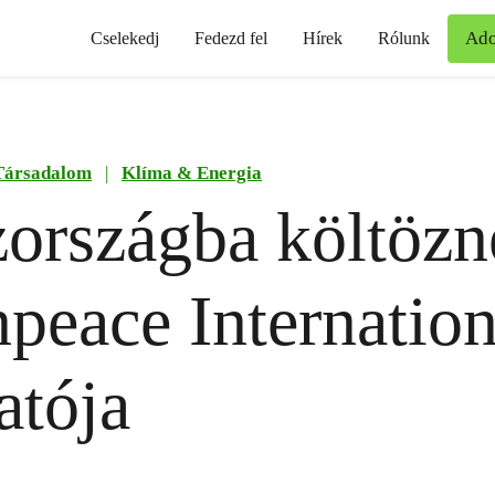
Ad
Cselekedj
Fedezd fel
Hírek
Rólunk
Társadalom
|
Klíma & Energia
országba költözn
peace Internation
atója