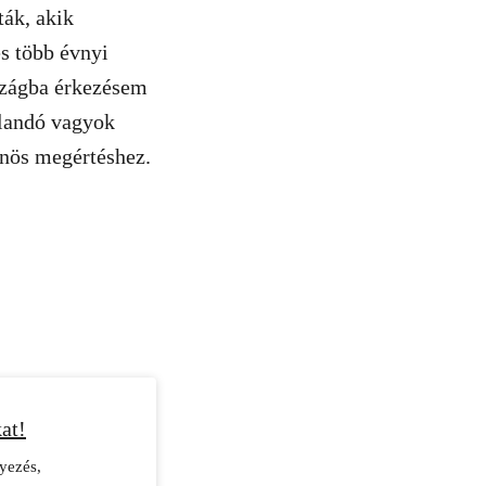
ák, akik
s több évnyi
szágba érkezésem
jlandó vagyok
önös megértéshez.
at!
yezés,