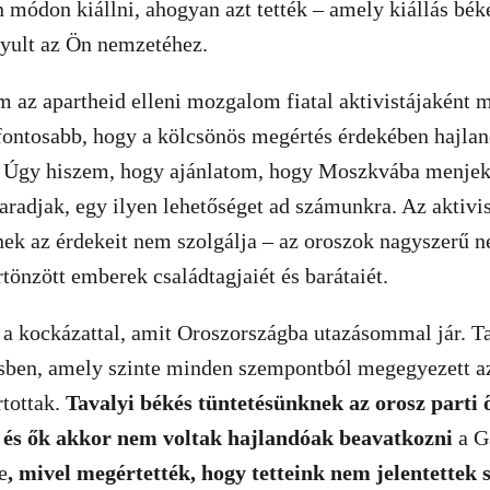
 módon kiállni, ahogyan azt tették – amely kiállás béké
onyult az Ön nemzetéhez.
az apartheid elleni mozgalom fiatal aktivistájaként m
fontosabb, hogy a kölcsönös megértés érdekében hajlan
. Úgy hiszem, hogy ajánlatom, hogy Moszkvába menjek,
maradjak, egy ilyen lehetőséget ad számunkra. Az aktiv
ek az érdekeit nem szolgálja – az oroszok nagyszerű n
tönzött emberek családtagjaiét és barátaiét.
a kockázattal, amit Oroszországba utazásommal jár. Ta
ésben, amely szinte minden szempontból megegyezett a
rtottak.
Tavalyi békés tüntetésünknek az orosz parti ő
 és ők akkor nem voltak hajlandóak beavatkozni
a G
e
, mivel megértették, hogy tetteink nem jelentettek