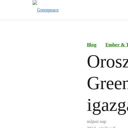
Blog
Ember & 
Orosz
Green
igazg
májusi nap