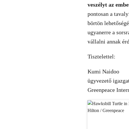
veszélyt az embe
pontosan a tavaly
börtön lehetőség
ugyanerre a sorsr
vállalni annak é
Tisztelettel:
Kumi Naidoo
ügyvezető igazga
Greenpeace Inter