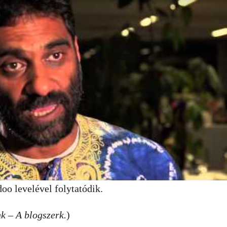
o levelével folytatódik.
k – A blogszerk.
)