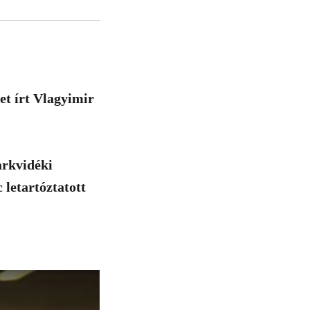
et írt Vlagyimir
arkvidéki
 letartóztatott