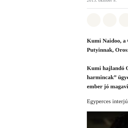
2013. október 9.
Megosztás it
Megosz
Kumi Naidoo, a G
Putyinnak, Oros
Kumi hajlandó Or
harmincak” ügye 
ember jó magavis
Egyperces interjú