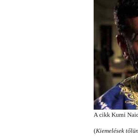
A cikk Kumi Naido
(
Kiemelések tőlün