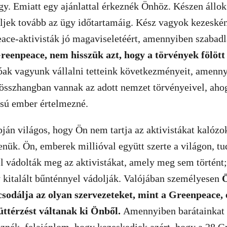
gy. Emiatt egy ajánlattal érkeznék Önhöz. Készen állok
jek tovább az ügy időtartamáig. Kész vagyok kezesként
ce-aktivisták jó magaviseletéért, amennyiben szabadl
reenpeace, nem hisszük azt, hogy a törvények fölött
ak vagyunk vállalni tetteink következményeit, amenny
sszhangban vannak az adott nemzet törvényeivel, aho
sú ember értelmezné.
pján világos, hogy Ön nem tartja az aktivistákat kalózo
enük. Ön, emberek millióval együtt szerte a világon, tu
 vádolták meg az aktivistákat, amely meg sem történt
y kitalált bűnténnyel vádolják. Valójában személyesen
Ö
sodálja az olyan szervezeteket, mint a Greenpeace, 
üttérzést váltanak ki Önből.
Amennyiben barátainkat 