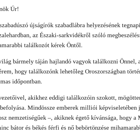
lnök Úr!
 szabadúszó újságírók szabadlábra helyezésének tegnapi 
alehardban, az Északi-sarkvidékről szóló megbeszélésrő
amarabbi találkozót kérek Öntől.
ilág bármely táján hajlandó vagyok találkozni Önnel, 
kérem, hogy találkozónk lehetőleg Oroszországban tört
lmas időpontban.
ezetőivel, akikhez eddigi találkozóin szokott, mögött
 befolyása. Mindössze emberek milliói képviseletében 
osz nemzetiségűek –, akiknek égető kívánsága, hogy 
minc bátor és békés férfi és nő bebörtönzése mihamarab