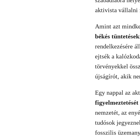
szabadlábra helye
aktivista vállalni
Amint azt mindke
békés tüntetések
rendelkezésére ál
ejtsék a kalózkod
törvényekkel össz
újságírót, akik n
Egy nappal az akt
figyelmeztetését 
nemzetét, az enyé
tudósok jegyezne
fosszilis üzemany