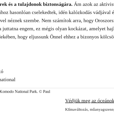
rek és a tulajdonok biztonságára.
Ám azok az aktivist
ihoz hasonlóan cselekedtek, idén kalózkodás vádjával é
ével néznek szembe. Nem számítok arra, hogy Oroszor
a juttatna engem, ez mégis olyan kockázat, amelyet ha
rdekében, hogy eljussunk Önnel ehhez a bizonyos kölcs
tó
national
Védjük meg az óceánok
Klímaváltozás, műanyagszenn