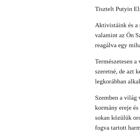
Tisztelt Putyin E
Aktivistáink és a
valamint az Ön Sz
reagálva egy mih
Természetesen a v
szeretné, de azt 
legkorábban alka
Szemben a világ v
kormány ereje és
sokan közülük or
fogva tartott har