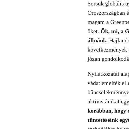
Sorsuk globális ü
Oroszországban él
magam a Greenpea
őket.
Ők, mi, a G
állnánk.
Hajlandó
következmények ö
józan gondolkodá
Nyilatkozatai ala
vádat emelték ell
bűncselekménnyel
aktivistáinkat eg
korábban, hogy c
tüntetéseink egy