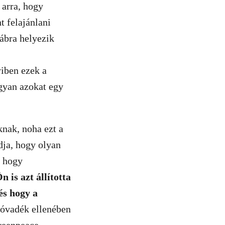
 arra, hogy
 felajánlani
ábra helyezik
iben ezek a
gyan azokat egy
knak, noha ezt a
dja, hogy olyan
; hogy
n is azt állította
és hogy a
óvadék ellenében