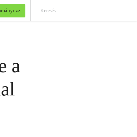
ományozz
Kere
e a
al