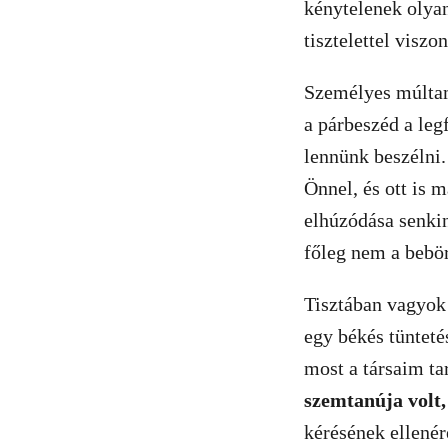
kénytelenek olyan
tisztelettel visz
Személyes múltam 
a párbeszéd a leg
lennünk beszélni
Önnel, és ott is 
elhúzódása senkin
főleg nem a bebör
Tisztában vagyok 
egy békés tüntet
most a társaim ta
szemtanúja volt,
kérésének ellenér