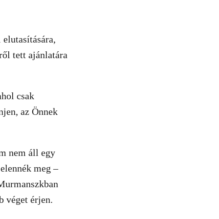
elutasítására,
l tett ajánlatára
ahol csak
énjen, az Önnek
em nem áll egy
jelennék meg –
a Murmanszkban
b véget érjen.