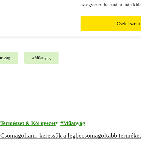
az egyszeri használat után kido
eldobható ital-csomagolóanyag
legyenek visszaváltható palac
Cselekszem
rszág
#
Műanyag
Természet & Környezet
Műanyag
Csomagollam: keressük a legbecsomagoltabb terméket