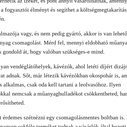
erhetik az ízeket, és pont annyit vásárolhatnak, amenn
a a fogyasztói élményt és segíthet a költségmegtakarítá
én.
lmazója vagy, és nem pedig gyártó, akkor is van lehető
nyag csomagolást. Mérd fel, mennyi eldobható műanya
és gondold át, hogy valóban szükséges-e mind.
yan vendéglátóhelyek, kávézók, ahol letéti díjért dizájn
rat adnak. Sőt, már létezik kávézókban okospohár is, am
is alkalmas, csak oda kell tartani a leolvasóhoz. Ilyen
kkal nemcsak a műanyaghulladékot csökkentheted, ha
rősítheted.
rt érdemes szétnézni egy csomagolásmentes boltban is.
 nagyon sokféle terméket tudnak a vásárlók által hozot