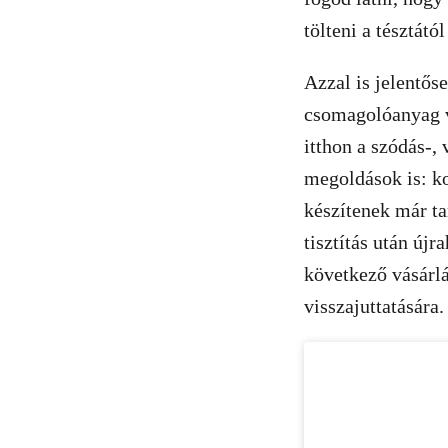
tölteni a tésztától
Azzal is jelentős
csomagolóanyag vi
itthon a szódás-,
megoldások is: ko
készítenek már ta
tisztítás után új
következő vásárl
visszajuttatására.