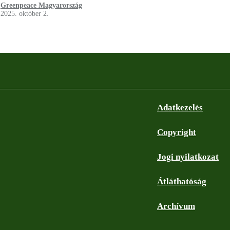
Greenpeace Magyarország
2025. október 2.
Adatkezelés
Copyright
Jogi nyilatkozat
Átláthatóság
Archívum