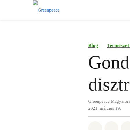
Blog
Természet
Gondo
diszt
Greenpeace Magyaror
2021. március 19.
Megosztás it
Megosz