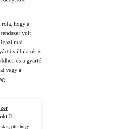
 róla, hogy a
rendszer volt
 igazi mai
ártó vállalatok is
ldhet, és a gyártó
kal vagy a
ag
szer
októl!
lünk együtt, hogy