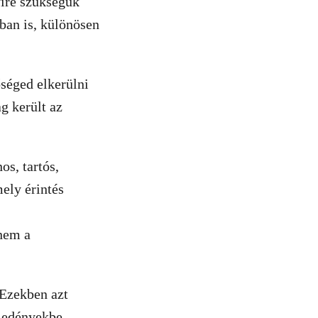
yire szükségük
sban is, különösen
séged elkerülni
g került az
os, tartós,
ely érintés
nem a
 Ezekben azt
t edényekbe