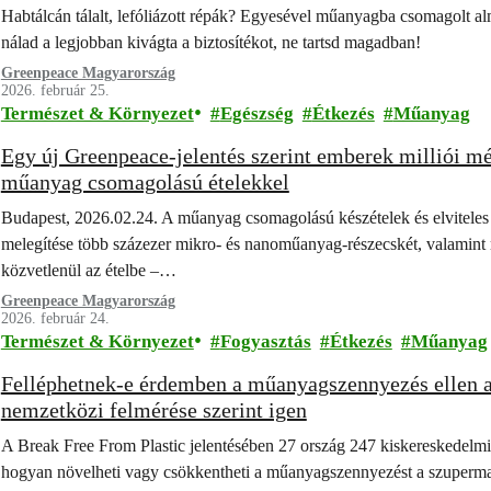
Habtálcán tálalt, lefóliázott répák? Egyesével műanyagba csomagolt a
nálad a legjobban kivágta a biztosítékot, ne tartsd magadban!
Greenpeace Magyarország
2026. február 25.
Természet & Környezet
Egészség
Étkezés
Műanyag
Egy új Greenpeace-jelentés szerint emberek milliói m
műanyag csomagolású ételekkel
Budapest, 2026.02.24. A műanyag csomagolású készételek és elviteles
melegítése több százezer mikro- és nanoműanyag-részecskét, valamint 
közvetlenül az ételbe –…
Greenpeace Magyarország
2026. február 24.
Természet & Környezet
Fogyasztás
Étkezés
Műanyag
Felléphetnek-e érdemben a műanyagszennyezés ellen a
nemzetközi felmérése szerint igen
A Break Free From Plastic jelentésében 27 ország 247 kiskereskedelmi e
hogyan növelheti vagy csökkentheti a műanyagszennyezést a szupermar