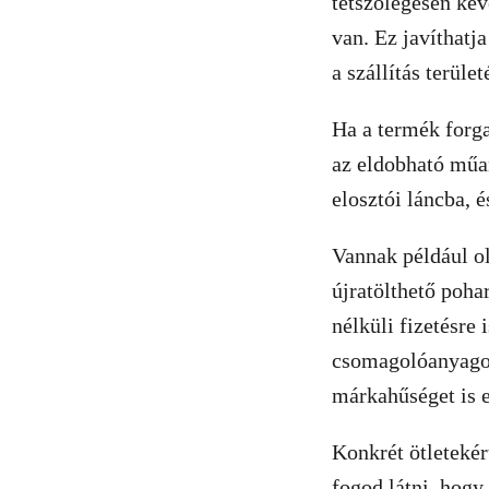
tetszőlegesen kev
van. Ez javíthatj
a szállítás terület
Ha a termék forga
az eldobható műa
elosztói láncba, 
Vannak például ol
újratölthető poha
nélküli fizetésre 
csomagolóanyago
márkahűséget is e
Konkrét ötleteké
fogod látni, hogy