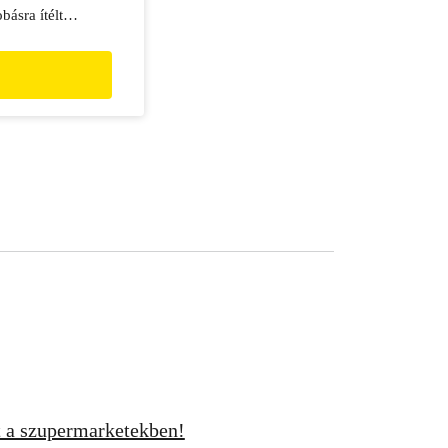
básra ítélt
ok helyett
kok!
 a szupermarketekben!