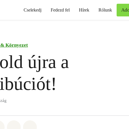
Ad
Cselekedj
Fedezd fel
Hírek
Rólunk
 & Környezet
ld újra a
ribúciót!
szág
t: Whatsapp
tás itt: Facebook
Megosztás itt: Twitter
Megosztás itt: Email
Share on Bluesky