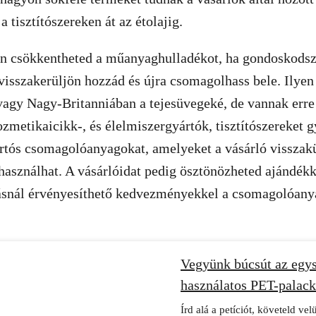
 a tisztítószereken át az étolajig.
en csökkentheted a műanyaghulladékot, ha gondoskodsz
sszakerüljön hozzád és újra csomagolhass bele. Ilyen 
 vagy Nagy-Britanniában a tejesüvegeké, de vannak erre
zmetikaicikk-, és élelmiszergyártók, tisztítószereket gy
rtós csomagolóanyagokat, amelyeket a vásárló visszakü
rahasználhat. A vásárlóidat pedig ösztönözheted ajándék
ásnál érvényesíthető kedvezményekkel a csomagolóany
Vegyünk búcsút az egy
használatos PET-palack
Írd alá a petíciót, követeld ve