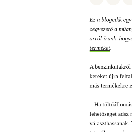
Ez a blogcikk egy
cégvezető a műany
arról írunk, hogy
terméket
.
A benzinkutakról 
kereket újra felta
más termékekre i
Ha töltőállomás
lehetőséget adsz 
választhassanak. 