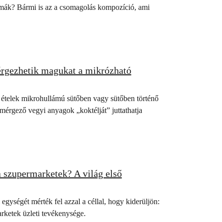
lmák? Bármi is az a csomagolás kompozíció, ami
érgezhetik magukat a mikrózható
 ételek mikrohullámú sütőben vagy sütőben történő
mérgező vegyi anyagok „koktélját” juttathatja
 szupermarketek? A világ első
gységét mérték fel azzal a céllal, hogy kiderüljön:
ketek üzleti tevékenysége.