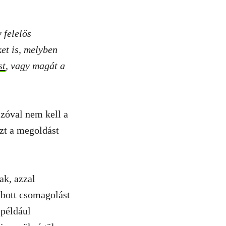
 felelős
et is, melyben
st
, vagy magát a
Szóval nem kell a
ezt a megoldást
ak, azzal
abott csomagolást
 például