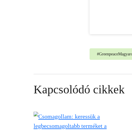
#
GreenpeaceMagyaro
Kapcsolódó cikkek