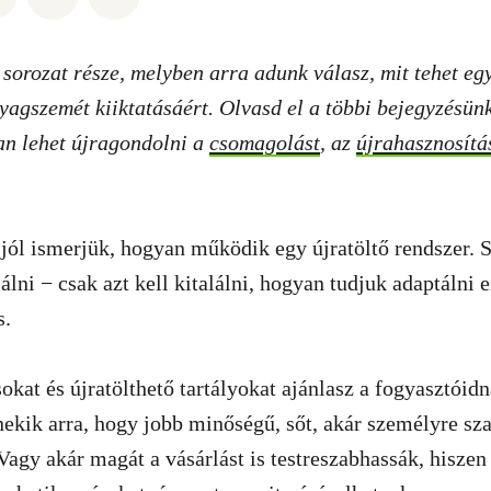
 sorozat része, melyben arra adunk válasz, mit tehet egy
agszemét kiiktatásáért. Olvasd el a többi bejegyzésünk
an lehet újragondolni a
csomagolást
, az
újrahasznosítá
jól ismerjük, hogyan működik egy újratöltő rendszer. 
lálni − csak azt kell kitalálni, hogyan tudjuk adaptálni 
s.
okat és újratölthető tartályokat ajánlasz a fogyasztóidn
nekik arra, hogy jobb minőségű, sőt, akár személyre sz
Vagy akár magát a vásárlást is testreszabhassák, hiszen