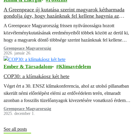
A Greenpeace új kutatása szerint magyarok kétharmada
gondolja úgy, hogy hazánknak fel kellene hagynia az
orosz energia importjával
A Greenpeace Magyarország frissen nyilvánosságra hozott
közvéleménykutatásának eredményeiből többek között az derül ki,
hogy a magyarok döntő többsége szerint hazánknak fel kellene
hagynia az orosz energia importjával.
Greenpeace Magyarország
2026. január 26.
Ember & Társadalom
Klímavédelem
COP30: a klímakáosz két hete
Véget ért a 30. ENSZ klímakonferencia, ahol az utolsó pillanatban
sikerült némi előrelépést elérni az erdővédelem terén, elmaradt
azonban a fosszilis tüzelőanyagok kivezetésére vonatkozó érdemi
megállapodás.
Greenpeace Magyarország
2025. december 1.
See all posts