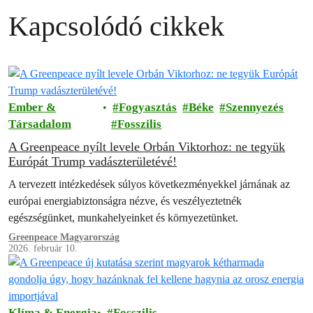
Kapcsolódó cikkek
Ember &
Fogyasztás
Béke
Szennyezés
Társadalom
Fosszilis
A Greenpeace nyílt levele Orbán Viktorhoz: ne tegyük
Európát Trump vadászterületévé!
A tervezett intézkedések súlyos következményekkel járnának az
európai energiabiztonságra nézve, és veszélyeztetnék
egészségünket, munkahelyeinket és környezetünket.
Greenpeace Magyarország
2026. február 10.
Klíma & Energia
Fosszilis