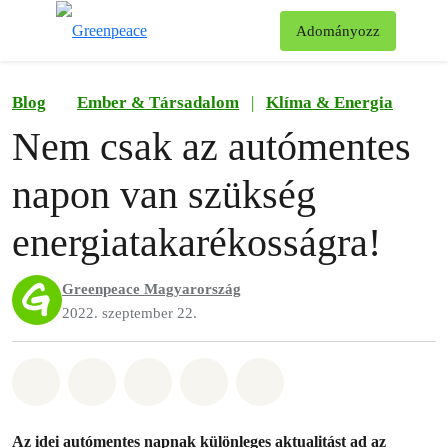
Ke
Adományozz
Menü
Blog
Ember & Társadalom
|
Klíma & Energia
Nem csak az autómentes
napon van szükség
energia
takarékosságra!
Greenpeace Magyarország
2022. szeptember 22.
Megosztás itt: Whatsapp
Megosztás itt: Facebook
Megosztás itt: Twitter
Megosztás itt: Email
Share on Bluesky
Az idei autómentes napnak különleges aktualitást ad az