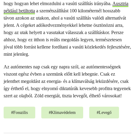
hogy hogyan lehet elmozdulni a vasúti szállítás irányába.
Ausztria
például betiltotta
a szemétszállítást 100 kilométernél hosszabb
távon azokon az utakon, ahol a vasúti szállítás valódi alternatívát
jelent. A cégeket adókedvezményekkel lehetne ösztönözni arra,
hogy az utak helyett a vasutakat válasszak a szállításkor. Persze
ahhoz, hogy ez itthon is reális megoldás legyen, természetesen
jóval több forrást kellene fordítani a vasúti közlekedés fejlesztésére,
mint jelenleg.
Az autómentes nap csak egy napra szól, az autómentességnek
viszont egész évben a szemünk előtt kell lebegnie. Csak ez
jelenthet megoldást az energia- és a klímaválság leküzdésére, csak
így érthető el, hogy elnyomó diktatúrák kevesebb profitra tegyenek
szert az olajból. Zöld energiát, tiszta levegőt, élhető városokat!
#
Fosszilis
#
Klímavédelem
#
Levegő