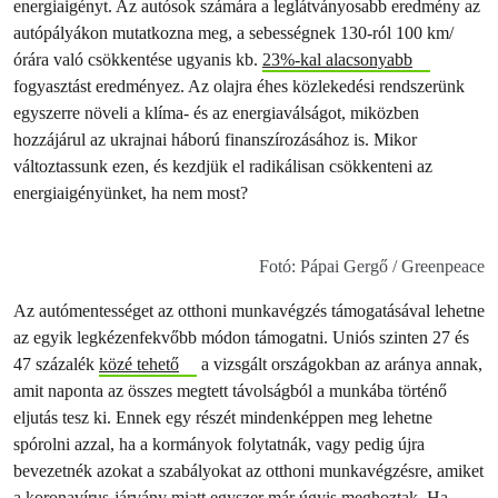
energiaigényt. Az autósok számára a leglátványosabb eredmény az
autópályákon mutatkozna meg, a sebességnek 130-ról 100 km/
órára való csökkentése ugyanis kb.
23%-kal alacsonyabb
fogyasztást eredményez. Az olajra éhes közlekedési rendszerünk
egyszerre növeli a klíma- és az energiaválságot, miközben
hozzájárul az ukrajnai háború finanszírozásához is. Mikor
változtassunk ezen, és kezdjük el radikálisan csökkenteni az
energiaigényünket, ha nem most?
Fotó: Pápai Gergő / Greenpeace
Az autómentességet az otthoni munkavégzés támogatásával lehetne
az egyik legkézenfekvőbb módon támogatni. Uniós szinten 27 és
47 százalék
közé tehető
a vizsgált országokban az aránya annak,
amit naponta az összes megtett távolságból a munkába történő
eljutás tesz ki. Ennek egy részét mindenképpen meg lehetne
spórolni azzal, ha a kormányok folytatnák, vagy pedig újra
bevezetnék azokat a szabályokat az otthoni munkavégzésre, amiket
a koronavírus-járvány miatt egyszer már úgyis meghoztak. Ha