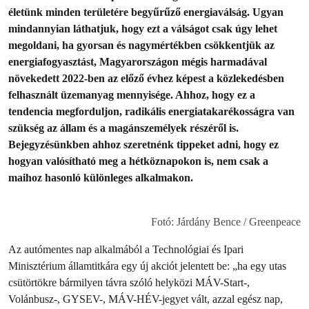
életünk minden területére begyűrűző energiaválság. Ugyan
mindannyian láthatjuk, hogy ezt a válságot csak úgy lehet
megoldani, ha gyorsan és nagymértékben csökkentjük az
energiafogyasztást, Magyarországon mégis harmadával
növekedett 2022-ben az előző évhez képest a közlekedésben
felhasznált üzemanyag mennyisége. Ahhoz, hogy ez a
tendencia megforduljon, radikális energiatakarékosságra van
szükség az állam és a magánszemélyek részéről is.
Bejegyzésünkben ahhoz szeretnénk tippeket adni, hogy ez
hogyan valósítható meg a hétköznapokon is, nem csak a
maihoz hasonló különleges alkalmakon.
Fotó: Járdány Bence / Greenpeace
Az autómentes nap alkalmából a Technológiai és Ipari
Minisztérium államtitkára egy új akciót jelentett be: „ha egy utas
csütörtökre bármilyen távra szóló helyközi MÁV-Start-,
Volánbusz-, GYSEV-, MÁV-HÉV-jegyet vált, azzal egész nap,