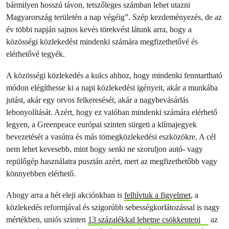
bármilyen hosszú távon, tetszőleges számban lehet utazni
Magyarország területén a nap végéig”. Szép kezdeményezés, de az
év többi napján sajnos kevés törekvést látunk arra, hogy a
közösségi közlekedést mindenki számára megfizethetővé és
elérhetővé tegyék.
A közösségi közlekedés a kulcs ahhoz, hogy mindenki fenntartható
módon elégíthesse ki a napi közlekedési igényeit, akár a munkába
jutást, akár egy orvos felkeresését, akár a nagybevásárlás
lebonyolítását. Azért, hogy ez valóban mindenki számára elérhető
legyen, a Greenpeace európai szinten sürgeti a klímajegyek
bevezetését a vasútra és más tömegközlekedési eszközökre. A cél
nem lehet kevesebb, mint hogy senki ne szoruljon autó- vagy
repülőgép használatra pusztán azért, mert az megfizethetőbb vagy
könnyebben elérhető.
Ahogy arra a hét eleji akciónkban is
felhívtuk a figyelmet
, a
közlekedés reformjával és szigorúbb sebességkorlátozással is nagy
mértékben, uniós szinten
13 százalékkal lehetne csökkenteni
az