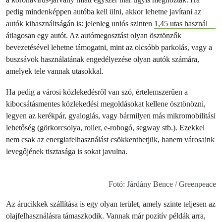
pedig mindenképpen autóba kell ülni, akkor lehetne javítani az
autók kihasználtságán is: jelenleg uniós szinten
1,45 utas használ
átlagosan egy autót. Az autómegosztást olyan ösztönzők
bevezetésével lehetne támogatni, mint az olcsóbb parkolás, vagy a
buszsávok használatának engedélyezése olyan autók számára,
amelyek tele vannak utasokkal.
Ha pedig a városi közlekedésről van szó, értelemszerűen a
kibocsátásmentes közlekedési megoldásokat kellene ösztönözni,
legyen az kerékpár, gyaloglás, vagy bármilyen más mikromobilitási
lehetőség (görkorcsolya, roller, e-robogó, segway stb.). Ezekkel
nem csak az energiafelhasználást csökkenthetjük, hanem városaink
levegőjének tisztasága is sokat javulna.
Fotó: Járdány Bence / Greenpeace
Az árucikkek szállítása is egy olyan terület, amely szinte teljesen az
olajfelhasználásra támaszkodik. Vannak már pozitív példák arra,